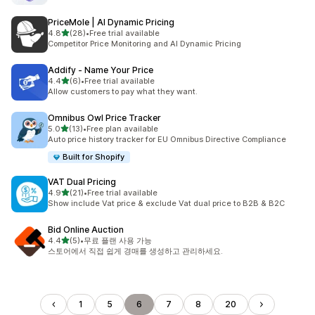
PriceMole | AI Dynamic Pricing
별 5개 중
4.8
(28)
•
Free trial available
총 리뷰 28개
Competitor Price Monitoring and AI Dynamic Pricing
Addify ‑ Name Your Price
별 5개 중
4.4
(6)
•
Free trial available
총 리뷰 6개
Allow customers to pay what they want.
Omnibus Owl Price Tracker
별 5개 중
5.0
(13)
•
Free plan available
총 리뷰 13개
Auto price history tracker for EU Omnibus Directive Compliance
Built for Shopify
VAT Dual Pricing
별 5개 중
4.9
(21)
•
Free trial available
총 리뷰 21개
Show include Vat price & exclude Vat dual price to B2B & B2C
Bid Online Auction
별 5개 중
4.4
(5)
•
무료 플랜 사용 가능
총 리뷰 5개
스토어에서 직접 쉽게 경매를 생성하고 관리하세요.
1
5
6
7
8
20