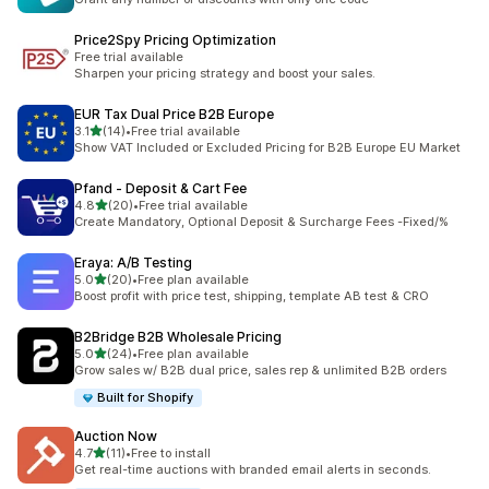
Price2Spy Pricing Optimization
Free trial available
Sharpen your pricing strategy and boost your sales.
EUR Tax Dual Price B2B Europe
별 5개 중
3.1
(14)
•
Free trial available
총 리뷰 14개
Show VAT Included or Excluded Pricing for B2B Europe EU Market
Pfand ‑ Deposit & Cart Fee
별 5개 중
4.8
(20)
•
Free trial available
총 리뷰 20개
Create Mandatory, Optional Deposit & Surcharge Fees -Fixed/%
Eraya: A/B Testing
별 5개 중
5.0
(20)
•
Free plan available
총 리뷰 20개
Boost profit with price test, shipping, template AB test & CRO
B2Bridge B2B Wholesale Pricing
별 5개 중
5.0
(24)
•
Free plan available
총 리뷰 24개
Grow sales w/ B2B dual price, sales rep & unlimited B2B orders
Built for Shopify
Auction Now
별 5개 중
4.7
(11)
•
Free to install
총 리뷰 11개
Get real-time auctions with branded email alerts in seconds.