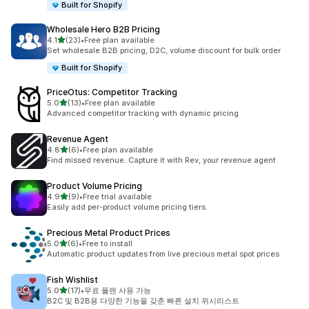
Built for Shopify
Wholesale Hero B2B Pricing
별 5개 중
4.1
(23)
•
Free plan available
총 리뷰 23개
Set wholesale B2B pricing, D2C, volume discount for bulk order
Built for Shopify
PriceOtus: Competitor Tracking
별 5개 중
5.0
(13)
•
Free plan available
총 리뷰 13개
Advanced competitor tracking with dynamic pricing
Revenue Agent
별 5개 중
4.8
(6)
•
Free plan available
총 리뷰 6개
Find missed revenue. Capture it with Rev, your revenue agent
Product Volume Pricing
별 5개 중
4.9
(9)
•
Free trial available
총 리뷰 9개
Easily add per-product volume pricing tiers.
Precious Metal Product Prices
별 5개 중
5.0
(6)
•
Free to install
총 리뷰 6개
Automatic product updates from live precious metal spot prices
Fish Wishlist
별 5개 중
5.0
(17)
•
무료 플랜 사용 가능
총 리뷰 17개
B2C 및 B2B용 다양한 기능을 갖춘 빠른 설치 위시리스트