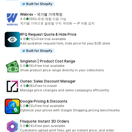
Built for Shopify
Webrex ‑ 국가별 가격책정
별 5개 중
4.6
(96)
•
무료 체험 이용 가능
총 리뷰 96개
국가별 가격으로 글로벌 수익 극대화 — IP 자동 감지
RFQ Request Quote & Hide Price
별 5개 중
4.6
(12)
•
Free trial available
총 리뷰 12개
Add quotation request form, hide price for your B2B store
Built for Shopify
Singleton | Product Cost Range
별 5개 중
5.0
(9)
•
Free trial available
총 리뷰 9개
Show product price range directly in your collections
Ouiteo: Sales Discount Manager
별 5개 중
4.9
(8)
•
Free to install
총 리뷰 8개
Manage price changes and sales campaigns efficiently
Google Pricing & Discounts
별 5개 중
5.0
(3)
•
Free trial available
총 리뷰 3개
Optimize your prices with Google Shopping pricing benchmarks.
Filaquote: Instant 3D Orders
별 5개 중
5.0
(4)
•
Free plan available
총 리뷰 4개
Customers upload print files, get an instant price, and order.