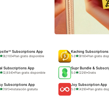
pstle℠ Subscriptions App
Kaching Subscriptions
de 5 estrellas
de 5 estrellas
(8,110)
•
Plan gratis disponible
5.0
(819)
•
Plan gratis dis
0 reseñas en total
819 reseñas en total
al Subscriptions App
Supr Bundle & Subscri
de 5 estrellas
de 5 estrellas
(2,934)
•
Plan gratis disponible
5.0
(229)
•
Gratis
4 reseñas en total
229 reseñas en total
sy Subscriptions App
Joy Subscription App
de 5 estrellas
de 5 estrellas
(191)
•
Instalación gratuita
5.0
(429)
•
Plan gratis dis
 reseñas en total
429 reseñas en total