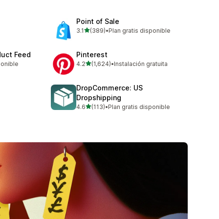
Point of Sale
de 5 estrellas
3.1
(389)
•
Plan gratis disponible
389 reseñas en total
duct Feed
Pinterest
de 5 estrellas
ponible
4.2
(1,624)
•
Instalación gratuita
1624 reseñas en total
DropCommerce: US
Dropshipping
de 5 estrellas
4.6
(113)
•
Plan gratis disponible
113 reseñas en total