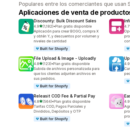
Populares entre los comerciantes que usan 
Aplicaciones de venta de product
Discounty: Bulk Discount Sales
In
de 5 estrellas
4.9
(1,182)
•
Plan gratis disponible
4.7
1182 reseñas en total
241
Aplicación para crear BOGO, compra X
Opc
y obtén Y, y descuentos por volumen y
pro
niveles de cantidad
co
Built for Shopify
File Upload & Image ‑ Uploadly
Up
de 5 estrellas
4.8
(123)
•
Plan gratis disponible
4.9
123 reseñas en total
145
Subida de archivos personalizada para
Car
que los clientes adjunten archivos en
ped
sus pedidos.
Built for Shopify
Releasit COD Fee & Partial Pay
Ea
de 5 estrellas
4.8
(564)
•
Plan gratis disponible
4.9
564 reseñas en total
286
Tarifas COD, Pagos Parciales y
Agr
Divididos, Depósitos y OTP
pro
pr
Built for Shopify