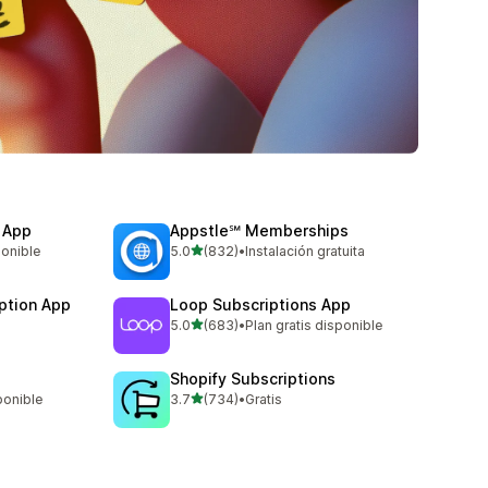
 App
Appstle℠ Memberships
de 5 estrellas
ponible
5.0
(832)
•
Instalación gratuita
832 reseñas en total
ption App
Loop Subscriptions App
de 5 estrellas
5.0
(683)
•
Plan gratis disponible
683 reseñas en total
Shopify Subscriptions
de 5 estrellas
ponible
3.7
(734)
•
Gratis
734 reseñas en total