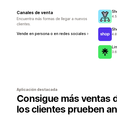
Sh
Canales de venta
4.5
669
Encuentra más formas de llegar a nuevos
clientes.
Sh
Vende en persona o en redes sociales
4.8
829
Li
3.6
18 
Aplicación destacada
Consigue más ventas 
los clientes prueben a