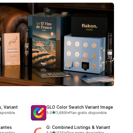
, Variant
GLO Color Swatch Variant Image
de 5 estrellas
isponible
5.0
(1,689)
•
Plan gratis disponible
1689 reseñas en total
iantes
G: Combined Listings & Variant
de 5 estrellas
isponible
5.0
(374)
•
Plan gratis disponible