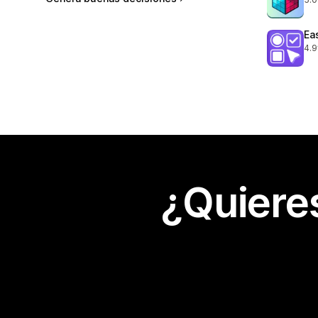
419
Ea
4.9
415
¿Quiere