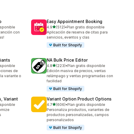
p
Easy Appointment Booking
de 5 estrellas
isponible
4.9
(512)
•
Plan gratis disponible
512 reseñas en total
etención con
Aplicación de reserva de citas para
as!
servicios, eventos y clas
Built for Shopify
iants
NA Bulk Price Editor
de 5 estrellas
isponible
4.8
(223)
•
Plan gratis disponible
223 reseñas en total
pciones de
Edición masiva de precios, ventas
a variante o
relámpago y ventas programadas con
facilidad
Built for Shopify
, Variant
Variant Option Product Options
de 5 estrellas
isponible
4.7
(606)
•
Plan gratis disponible
606 reseñas en total
tomize
Personaliza productos, variantes de
s
productos personalizadas, campos
personalizados
Built for Shopify