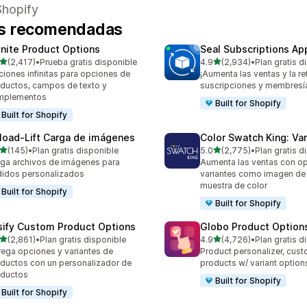
Shopify
os recomendadas
finite Product Options
Seal Subscriptions Ap
de 5 estrellas
de 5 estrellas
(2,417)
•
Prueba gratis disponible
4.9
(2,934)
•
Plan gratis d
7 reseñas en total
2934 reseñas en total
iones infinitas para opciones de
¡Aumenta las ventas y la r
ductos, campos de texto y
suscripciones y membresí
mplementos
Built for Shopify
Built for Shopify
load‑Lift Carga de imágenes
Color Swatch King: Var
de 5 estrellas
de 5 estrellas
(145)
•
Plan gratis disponible
5.0
(2,775)
•
Plan gratis d
 reseñas en total
2775 reseñas en total
ga archivos de imágenes para
Aumenta las ventas con o
idos personalizados
variantes como imagen de l
muestra de color
Built for Shopify
Built for Shopify
sify Custom Product Options
Globo Product Options
de 5 estrellas
de 5 estrellas
(2,861)
•
Plan gratis disponible
4.9
(4,726)
•
Plan gratis d
1 reseñas en total
4726 reseñas en total
ega opciones y variantes de
Product personalizer, cus
ductos con un personalizador de
products w/ variant option
oductos
Built for Shopify
Built for Shopify