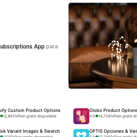
ubscriptions App
para
sify Custom Product Options
Globo Product Options
de 5 estrellas
de 5 estrellas
(2,861)
•
Plan gratis disponible
4.9
(4,726)
•
Plan gratis d
1 reseñas en total
4726 reseñas en total
bik Variant Images & Swatch
OPTIS Opciones & Var
de 5 estrellas
de 5 estrellas
(419)
•
Plan gratis disponible
4.9
(2,246)
•
Plan gratis d