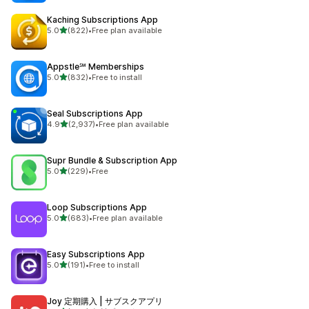
Kaching Subscriptions App
5つ星中
5.0
(822)
•
Free plan available
合計レビュー数：822件
Appstle℠ Memberships
5つ星中
5.0
(832)
•
Free to install
合計レビュー数：832件
Seal Subscriptions App
5つ星中
4.9
(2,937)
•
Free plan available
合計レビュー数：2937件
Supr Bundle & Subscription App
5つ星中
5.0
(229)
•
Free
合計レビュー数：229件
Loop Subscriptions App
5つ星中
5.0
(683)
•
Free plan available
合計レビュー数：683件
Easy Subscriptions App
5つ星中
5.0
(191)
•
Free to install
合計レビュー数：191件
Joy 定期購入 | サブスクアプリ