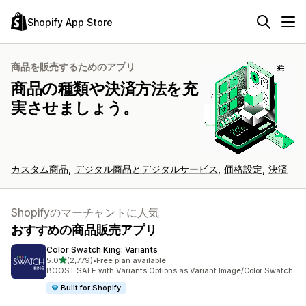
Shopify App Store
商品を販売するためのアプリ
商品の種類や決済方法を充
実させましょう。
カスタム商品
デジタル商品とデジタルサービス
価格設定
決済
Shopifyのマーチャントに人気
おすすめの商品販売アプリ
Color Swatch King: Variants
5つ星中
5.0
(2,779)
•
Free plan available
合計レビュー数：2779件
BOOST SALE with Variants Options as Variant Image/Color Swatch
Built for Shopify