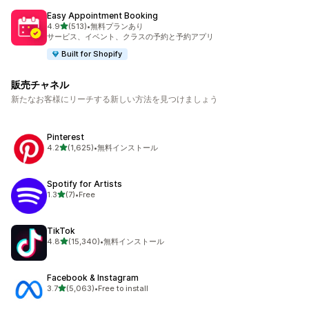
Easy Appointment Booking
5つ星中
4.9
(513)
•
無料プランあり
合計レビュー数：513件
サービス、イベント、クラスの予約と予約アプリ
Built for Shopify
販売チャネル
新たなお客様にリーチする新しい方法を見つけましょう
Pinterest
5つ星中
4.2
(1,625)
•
無料インストール
合計レビュー数：1625件
Spotify for Artists
5つ星中
1.3
(7)
•
Free
合計レビュー数：7件
TikTok
5つ星中
4.8
(15,340)
•
無料インストール
合計レビュー数：15340件
Facebook & Instagram
5つ星中
3.7
(5,063)
•
Free to install
合計レビュー数：5063件