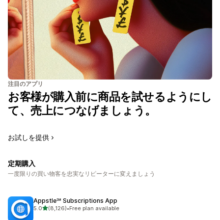
注目のアプリ
お客様が購入前に商品を試せるようにし
て、売上につなげましょう。
お試しを提供
定期購入
一度限りの買い物客を忠実なリピーターに変えましょう
Appstle℠ Subscriptions App
5つ星中
5.0
(8,126)
•
Free plan available
合計レビュー数：8126件