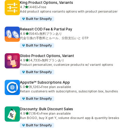
King Product Options, Variants
5つ星中
4.7
(446)
•
Free
合計レビュー数：446件
Add product options variants options with product personalizer
Built for Shopify
Releasit COD Fee & Partial Pay
5つ星中
4.8
(564)
•
無料プランあり
合計レビュー数：564件
代金引換の手数料とルール、分割支払いと OTP
Built for Shopify
Globo Product Options, Variant
5つ星中
4.9
(4,733)
•
無料プランあり
合計レビュー数：4733件
Product personalizer, customize products w/ variant options
Built for Shopify
Appstle℠ Subscriptions App
5つ星中
5.0
(8,126)
•
Free plan available
合計レビュー数：8126件
Retain customers with subscriptions, subscription box, bundles
Built for Shopify
Discounty: Bulk Discount Sales
5つ星中
4.9
(1,184)
•
Free plan available
合計レビュー数：1184件
Run BOGO, buy X get Y, volume discount app & quantity breaks
Built for Shopify