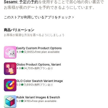
Sesami: 予定の予約
を使用することで居心地の良い書店で
お客様が夜のデートを予約できるようにしています。
このストアが利用しているアプリをチェック
商品バリエーション
お客様が最適な方法を選べるようにしましょう
Easify Custom Product Options
5つ星中
4.9
(2,865)
•
Free plan available
合計レビュー数：2865件
Globo Product Options, Variant
5つ星中
4.9
(4,733)
•
無料プランあり
合計レビュー数：4733件
GLO Color Swatch Variant Image
5つ星中
5.0
(1,690)
•
無料プランあり
合計レビュー数：1690件
Rubik Variant Images & Swatch
5つ星中
5.0
(419)
•
Free plan available
合計レビュー数：419件