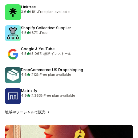
Linktree
5つ星中
3.6
(18)
•
Free plan available
合計レビュー数：18件
Shopify Collective: Supplier
5つ星中
4.5
(671)
•
Free
合計レビュー数：671件
Google & YouTube
5つ星中
4.5
(5,067)
•
無料インストール
合計レビュー数：5067件
DropCommerce: US Dropshipping
5つ星中
4.6
(112)
•
Free plan available
合計レビュー数：112件
Matrixify
5つ星中
4.9
(1,363)
•
Free plan available
合計レビュー数：1363件
地域やソーシャルで販売