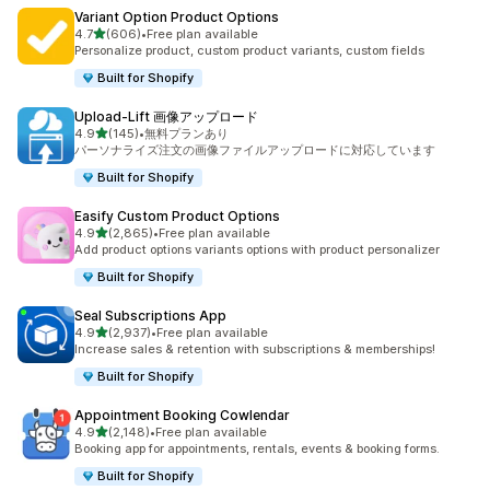
Variant Option Product Options
5つ星中
4.7
(606)
•
Free plan available
合計レビュー数：606件
Personalize product, custom product variants, custom fields
Built for Shopify
Upload‑Lift 画像アップロード
5つ星中
4.9
(145)
•
無料プランあり
合計レビュー数：145件
パーソナライズ注文の画像ファイルアップロードに対応しています
Built for Shopify
Easify Custom Product Options
5つ星中
4.9
(2,865)
•
Free plan available
合計レビュー数：2865件
Add product options variants options with product personalizer
Built for Shopify
Seal Subscriptions App
5つ星中
4.9
(2,937)
•
Free plan available
合計レビュー数：2937件
Increase sales & retention with subscriptions & memberships!
Built for Shopify
Appointment Booking Cowlendar
5つ星中
4.9
(2,148)
•
Free plan available
合計レビュー数：2148件
Booking app for appointments, rentals, events & booking forms.
Built for Shopify