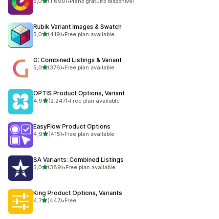
de 5 estrelas
5,0
(1.690)
•
Plano gratuito disponível
1690 total de avaliações
Rubik Variant Images & Swatch
de 5 estrelas
5,0
(419)
•
Free plan available
419 total de avaliações
G: Combined Listings & Variant
de 5 estrelas
5,0
(376)
•
Free plan available
376 total de avaliações
OPTIS Product Options, Variant
de 5 estrelas
4,9
(2.247)
•
Free plan available
2247 total de avaliações
EasyFlow Product Options
de 5 estrelas
4,9
(415)
•
Free plan available
415 total de avaliações
SA Variants: Combined Listings
de 5 estrelas
5,0
(389)
•
Free plan available
389 total de avaliações
King Product Options, Variants
de 5 estrelas
4,7
(447)
•
Free
447 total de avaliações