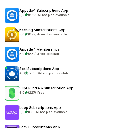
Appstle℠ Subscriptions App
de 5 estrelas
5,0
(8.129)
•
Free plan available
8129 total de avaliações
Kaching Subscriptions App
de 5 estrelas
5,0
(822)
•
Free plan available
822 total de avaliações
Appstle℠ Memberships
de 5 estrelas
5,0
(832)
•
Free to install
832 total de avaliações
Seal Subscriptions App
de 5 estrelas
4,9
(2.939)
•
Free plan available
2939 total de avaliações
Supr Bundle & Subscription App
de 5 estrelas
5,0
(227)
•
Free
227 total de avaliações
Loop Subscriptions App
de 5 estrelas
5,0
(683)
•
Free plan available
683 total de avaliações
Easy Subscriptions App