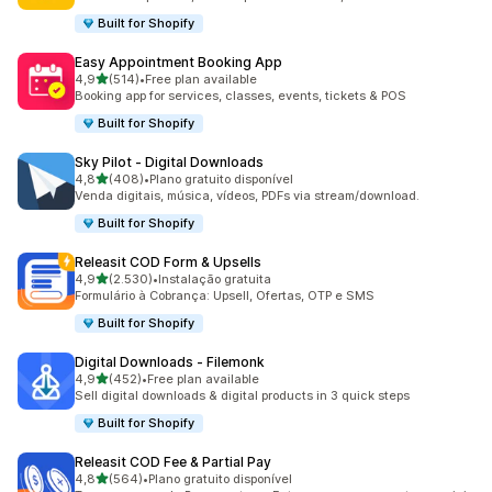
Built for Shopify
Easy Appointment Booking App
de 5 estrelas
4,9
(514)
•
Free plan available
514 total de avaliações
Booking app for services, classes, events, tickets & POS
Built for Shopify
Sky Pilot ‑ Digital Downloads
de 5 estrelas
4,8
(408)
•
Plano gratuito disponível
408 total de avaliações
Venda digitais, música, vídeos, PDFs via stream/download.
Built for Shopify
Releasit COD Form & Upsells
de 5 estrelas
4,9
(2.530)
•
Instalação gratuita
2530 total de avaliações
Formulário à Cobrança: Upsell, Ofertas, OTP e SMS
Built for Shopify
Digital Downloads ‑ Filemonk
de 5 estrelas
4,9
(452)
•
Free plan available
452 total de avaliações
Sell digital downloads & digital products in 3 quick steps
Built for Shopify
Releasit COD Fee & Partial Pay
de 5 estrelas
4,8
(564)
•
Plano gratuito disponível
564 total de avaliações