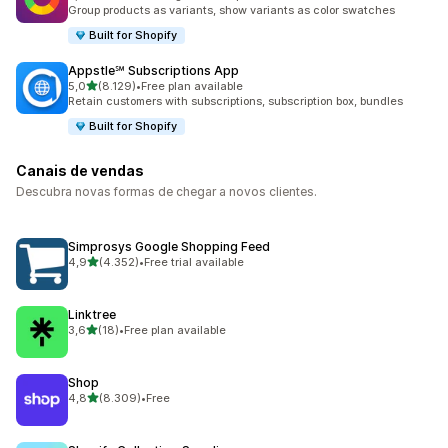
1690 total de avaliações
Group products as variants, show variants as color swatches
Built for Shopify
Appstle℠ Subscriptions App
de 5 estrelas
5,0
(8.129)
•
Free plan available
8129 total de avaliações
Retain customers with subscriptions, subscription box, bundles
Built for Shopify
Canais de vendas
Descubra novas formas de chegar a novos clientes.
Simprosys Google Shopping Feed
de 5 estrelas
4,9
(4.352)
•
Free trial available
4352 total de avaliações
Linktree
de 5 estrelas
3,6
(18)
•
Free plan available
18 total de avaliações
Shop
de 5 estrelas
4,8
(8.309)
•
Free
8309 total de avaliações