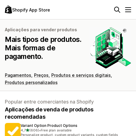
Shopify App Store
Aplicações para vender produtos
Mais tipos de produtos.
Mais formas de
pagamento.
Pagamentos
Preços
Produtos e serviços digitais
Produtos personalizados
Popular entre comerciantes na Shopify
Aplicações de venda de produtos
recomendadas
Variant Option Product Options
de 5 estrelas
4,7
(606)
•
Free plan available
606 total de avaliações
Personalize product, custom product variants, custom fields