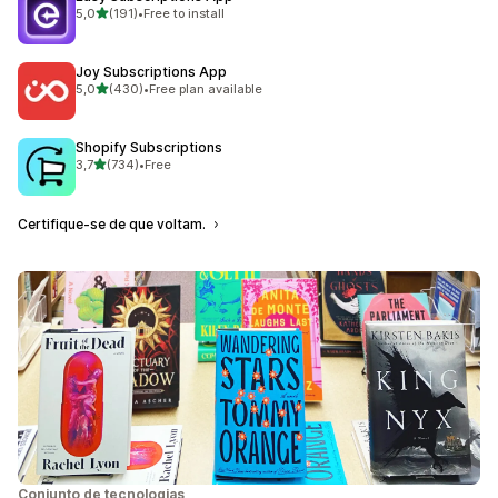
de 5 estrelas
5,0
(191)
•
Free to install
191 total de avaliações
Joy Subscriptions App
de 5 estrelas
5,0
(430)
•
Free plan available
430 total de avaliações
Shopify Subscriptions
de 5 estrelas
3,7
(734)
•
Free
734 total de avaliações
Certifique-se de que voltam.
Conjunto de tecnologias