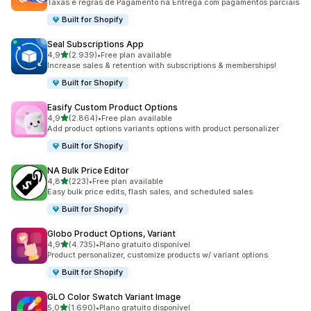
Taxas e regras de Pagamento na Entrega com pagamentos parciais
Built for Shopify
Seal Subscriptions App
de 5 estrelas
4,9
(2.939)
•
Free plan available
2939 total de avaliações
Increase sales & retention with subscriptions & memberships!
Built for Shopify
Easify Custom Product Options
de 5 estrelas
4,9
(2.864)
•
Free plan available
2864 total de avaliações
Add product options variants options with product personalizer
Built for Shopify
NA Bulk Price Editor
de 5 estrelas
4,8
(223)
•
Free plan available
223 total de avaliações
Easy bulk price edits, flash sales, and scheduled sales
Built for Shopify
Globo Product Options, Variant
de 5 estrelas
4,9
(4.735)
•
Plano gratuito disponível
4735 total de avaliações
Product personalizer, customize products w/ variant options
Built for Shopify
GLO Color Swatch Variant Image
de 5 estrelas
5,0
(1.690)
•
Plano gratuito disponível