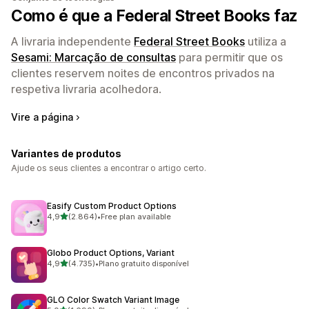
Como é que a Federal Street Books faz
A livraria independente
Federal Street Books
utiliza a
Sesami: Marcação de consultas
para permitir que os
clientes reservem noites de encontros privados na
respetiva livraria acolhedora.
Vire a página
Variantes de produtos
Ajude os seus clientes a encontrar o artigo certo.
Easify Custom Product Options
de 5 estrelas
4,9
(2.864)
•
Free plan available
2864 total de avaliações
Globo Product Options, Variant
de 5 estrelas
4,9
(4.735)
•
Plano gratuito disponível
4735 total de avaliações
GLO Color Swatch Variant Image