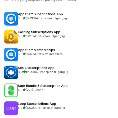
Appstle℠ Subscriptions App
av 5 stjärnor
5,0
(8 133)
•
Gratisplan tillgänglig
8133 recensioner totalt
Kaching Subscriptions App
av 5 stjärnor
5,0
(823)
•
Gratisplan tillgänglig
823 recensioner totalt
Appstle℠ Memberships
av 5 stjärnor
5,0
(832)
•
Gratis att installera
832 recensioner totalt
Seal Subscriptions App
av 5 stjärnor
4,9
(2 940)
•
Gratisplan tillgänglig
2940 recensioner totalt
Supr Bundle & Subscription App
av 5 stjärnor
5,0
(227)
•
Gratis
227 recensioner totalt
Loop Subscriptions App
av 5 stjärnor
5,0
(683)
•
Gratisplan tillgänglig
683 recensioner totalt