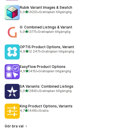
Rubik Variant Images & Swatch
av 5 stjärnor
5,0
(420)
•
Gratisplan tillgänglig
420 recensioner totalt
G: Combined Listings & Variant
av 5 stjärnor
5,0
(377)
•
Gratisplan tillgänglig
377 recensioner totalt
OPTIS Product Options, Variant
av 5 stjärnor
4,9
(2 247)
•
Gratisplan tillgänglig
2247 recensioner totalt
EasyFlow Product Options
av 5 stjärnor
4,9
(415)
•
Gratisplan tillgänglig
415 recensioner totalt
SA Variants: Combined Listings
av 5 stjärnor
5,0
(388)
•
Gratisplan tillgänglig
388 recensioner totalt
King Product Options, Variants
av 5 stjärnor
4,7
(448)
•
Gratis
448 recensioner totalt
Gör bra val