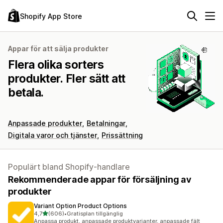
Shopify App Store
Appar för att sälja produkter
Flera olika sorters
produkter. Fler sätt att
betala.
Anpassade produkter
Betalningar
Digitala varor och tjänster
Prissättning
Populärt bland Shopify-handlare
Rekommenderade appar för försäljning av
produkter
Variant Option Product Options
av 5 stjärnor
4,7
(606)
•
Gratisplan tillgänglig
606 recensioner totalt
Anpassa produkt, anpassade produktvarianter, anpassade fält