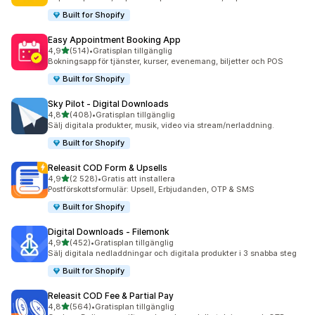
Built for Shopify
Easy Appointment Booking App
av 5 stjärnor
4,9
(514)
•
Gratisplan tillgänglig
514 recensioner totalt
Bokningsapp för tjänster, kurser, evenemang, biljetter och POS
Built for Shopify
Sky Pilot ‑ Digital Downloads
av 5 stjärnor
4,8
(408)
•
Gratisplan tillgänglig
408 recensioner totalt
Sälj digitala produkter, musik, video via stream/nerladdning.
Built for Shopify
Releasit COD Form & Upsells
av 5 stjärnor
4,9
(2 528)
•
Gratis att installera
2528 recensioner totalt
Postförskottsformulär: Upsell, Erbjudanden, OTP & SMS
Built for Shopify
Digital Downloads ‑ Filemonk
av 5 stjärnor
4,9
(452)
•
Gratisplan tillgänglig
452 recensioner totalt
Sälj digitala nedladdningar och digitala produkter i 3 snabba steg
Built for Shopify
Releasit COD Fee & Partial Pay
av 5 stjärnor
4,8
(564)
•
Gratisplan tillgänglig
564 recensioner totalt