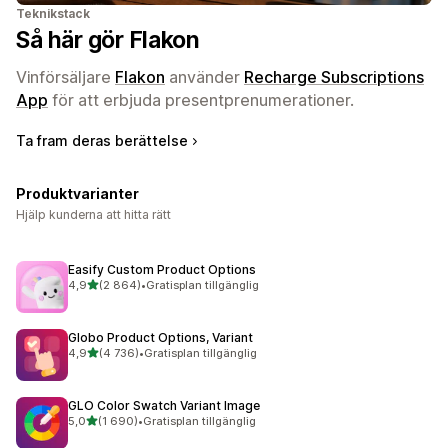
Teknikstack
Så här gör Flakon
Vinförsäljare
Flakon
använder
Recharge Subscriptions
App
för att erbjuda presentprenumerationer.
Ta fram deras berättelse
Produktvarianter
Hjälp kunderna att hitta rätt
Easify Custom Product Options
av 5 stjärnor
4,9
(2 864)
•
Gratisplan tillgänglig
2864 recensioner totalt
Globo Product Options, Variant
av 5 stjärnor
4,9
(4 736)
•
Gratisplan tillgänglig
4736 recensioner totalt
GLO Color Swatch Variant Image
av 5 stjärnor
5,0
(1 690)
•
Gratisplan tillgänglig
1690 recensioner totalt