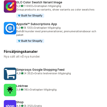
GLO Color Swatch Variant Image
av 5 stjärnor
5,0
(1 690)
•
Gratisplan tillgänglig
1690 recensioner totalt
Group products as variants, show variants as color swatches
Built for Shopify
Appstle℠ Subscriptions App
av 5 stjärnor
5,0
(8 133)
•
Gratisplan tillgänglig
8133 recensioner totalt
Behåll kunder med prenumerationer, prenumerationsboxar och
paket
Built for Shopify
Försäljningskanaler
Nya sätt att nå nya kunder.
Simprosys Google Shopping Feed
av 5 stjärnor
4,9
(4 352)
•
Gratis testversion tillgänglig
4352 recensioner totalt
Linktree
av 5 stjärnor
3,6
(18)
•
Gratisplan tillgänglig
18 recensioner totalt
Shop
av 5 stjärnor
4,8
(8 312)
•
Gratis