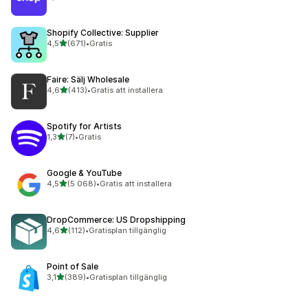
8312 recensioner totalt
Shopify Collective: Supplier
av 5 stjärnor
4,5
(671)
•
Gratis
671 recensioner totalt
Faire: Sälj Wholesale
av 5 stjärnor
4,6
(413)
•
Gratis att installera
413 recensioner totalt
Spotify for Artists
av 5 stjärnor
1,3
(7)
•
Gratis
7 recensioner totalt
Google & YouTube
av 5 stjärnor
4,5
(5 068)
•
Gratis att installera
5068 recensioner totalt
DropCommerce: US Dropshipping
av 5 stjärnor
4,6
(112)
•
Gratisplan tillgänglig
112 recensioner totalt
Point of Sale
av 5 stjärnor
3,1
(389)
•
Gratisplan tillgänglig
389 recensioner totalt