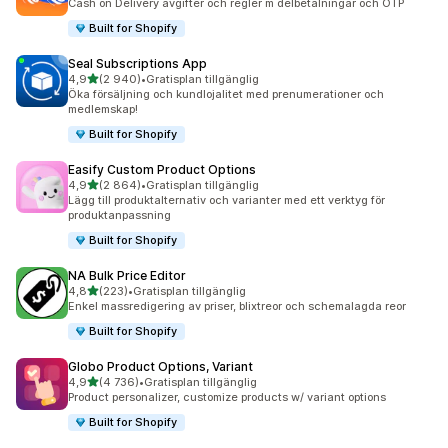
Cash on Delivery avgifter och regler m delbetalningar och OTP
Built for Shopify
Seal Subscriptions App
av 5 stjärnor
4,9
(2 940)
•
Gratisplan tillgänglig
2940 recensioner totalt
Öka försäljning och kundlojalitet med prenumerationer och
medlemskap!
Built for Shopify
Easify Custom Product Options
av 5 stjärnor
4,9
(2 864)
•
Gratisplan tillgänglig
2864 recensioner totalt
Lägg till produktalternativ och varianter med ett verktyg för
produktanpassning
Built for Shopify
NA Bulk Price Editor
av 5 stjärnor
4,8
(223)
•
Gratisplan tillgänglig
223 recensioner totalt
Enkel massredigering av priser, blixtreor och schemalagda reor
Built for Shopify
Globo Product Options, Variant
av 5 stjärnor
4,9
(4 736)
•
Gratisplan tillgänglig
4736 recensioner totalt
Product personalizer, customize products w/ variant options
Built for Shopify