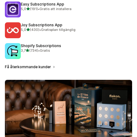
Easy Subscriptions App
av 5 stjärnor
5,0
(191)
•
Gratis att installera
191 recensioner totalt
Joy Subscriptions App
av 5 stjärnor
5,0
(430)
•
Gratisplan tillgänglig
430 recensioner totalt
Shopify Subscriptions
av 5 stjärnor
3,7
(734)
•
Gratis
734 recensioner totalt
Få återkommande kunder