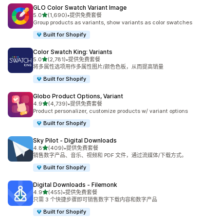
GLO Color Swatch Variant Image
星（满分 5 星）
5.0
(1,690)
•
提供免费套餐
总共 1690 条评论
Group products as variants, show variants as color swatches
Built for Shopify
Color Swatch King: Variants
星（满分 5 星）
5.0
(2,781)
•
提供免费套餐
总共 2781 条评论
将多属性选项用作多属性图片/颜色色板，从而提高销量
Built for Shopify
Globo Product Options, Variant
星（满分 5 星）
4.9
(4,739)
•
提供免费套餐
总共 4739 条评论
Product personalizer, customize products w/ variant options
Built for Shopify
Sky Pilot ‑ Digital Downloads
星（满分 5 星）
4.8
(409)
•
提供免费套餐
总共 409 条评论
销售数字产品、音乐、视频和 PDF 文件，通过流媒体/下载方式。
Built for Shopify
Digital Downloads ‑ Filemonk
星（满分 5 星）
4.9
(455)
•
提供免费套餐
总共 455 条评论
只需 3 个快捷步骤即可销售数字下载内容和数字产品
Built for Shopify