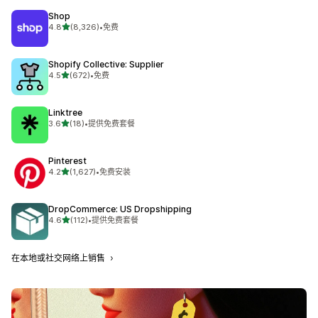
Shop
星（满分 5 星）
4.8
(8,326)
•
免费
总共 8326 条评论
Shopify Collective: Supplier
星（满分 5 星）
4.5
(672)
•
免费
总共 672 条评论
Linktree
星（满分 5 星）
3.6
(18)
•
提供免费套餐
总共 18 条评论
Pinterest
星（满分 5 星）
4.2
(1,627)
•
免费安装
总共 1627 条评论
DropCommerce: US Dropshipping
星（满分 5 星）
4.6
(112)
•
提供免费套餐
总共 112 条评论
在本地或社交网络上销售