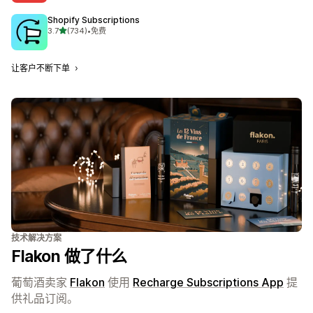
Shopify Subscriptions
星（满分 5 星）
3.7
(734)
•
免费
总共 734 条评论
让客户不断下单
技术解决方案
Flakon 做了什么
葡萄酒卖家
Flakon
使用
Recharge Subscriptions App
提
供礼品订阅。