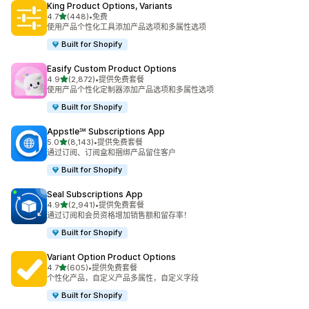
King Product Options, Variants
星（满分 5 星）
4.7
(448)
•
免费
总共 448 条评论
使用产品个性化工具添加产品选项和多属性选项
Built for Shopify
Easify Custom Product Options
星（满分 5 星）
4.9
(2,872)
•
提供免费套餐
总共 2872 条评论
使用产品个性化定制器添加产品选项和多属性选项
Built for Shopify
Appstle℠ Subscriptions App
星（满分 5 星）
5.0
(8,143)
•
提供免费套餐
总共 8143 条评论
通过订阅、订阅盒和捆绑产品留住客户
Built for Shopify
Seal Subscriptions App
星（满分 5 星）
4.9
(2,941)
•
提供免费套餐
总共 2941 条评论
通过订阅和会员资格增加销售额和留存率！
Built for Shopify
Variant Option Product Options
星（满分 5 星）
4.7
(605)
•
提供免费套餐
总共 605 条评论
个性化产品，自定义产品多属性，自定义字段
Built for Shopify