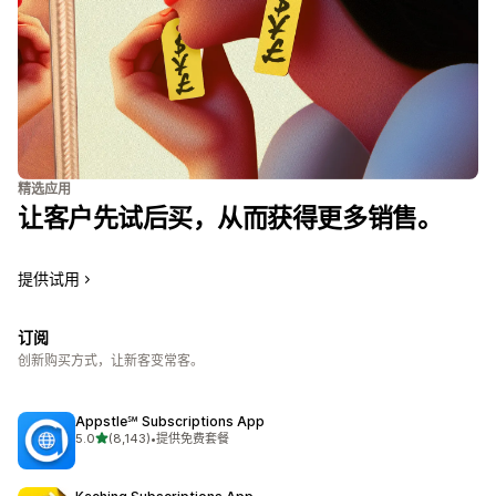
精选应用
让客户先试后买，从而获得更多销售。
提供试用
订阅
创新购买方式，让新客变常客。
Appstle℠ Subscriptions App
星（满分 5 星）
5.0
(8,143)
•
提供免费套餐
总共 8143 条评论