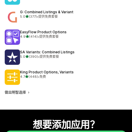
G: Combined Listings & Variant
星（满分 5 星）
5.0
(377)
•
提供免费套餐
总共 377 条评论
EasyFlow Product Options
星（满分 5 星）
4.9
(414)
•
提供免费套餐
总共 414 条评论
SA Variants: Combined Listings
星（满分 5 星）
5.0
(390)
•
提供免费套餐
总共 390 条评论
King Product Options, Variants
星（满分 5 星）
4.7
(448)
•
免费
总共 448 条评论
做出明智选择
想要添加应用？