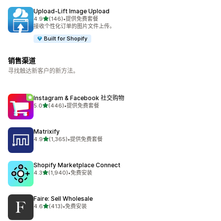
Upload‑Lift Image Upload
星（满分 5 星）
4.9
(146)
•
提供免费套餐
总共 146 条评论
接收个性化订单的图片文件上传。
Built for Shopify
销售渠道
寻找触达新客户的新方法。
Instagram & Facebook 社交购物
星（满分 5 星）
5.0
(446)
•
提供免费套餐
总共 446 条评论
Matrixify
星（满分 5 星）
4.9
(1,365)
•
提供免费套餐
总共 1365 条评论
Shopify Marketplace Connect
星（满分 5 星）
4.3
(1,940)
•
免费安装
总共 1940 条评论
Faire: Sell Wholesale
星（满分 5 星）
4.6
(413)
•
免费安装
总共 413 条评论