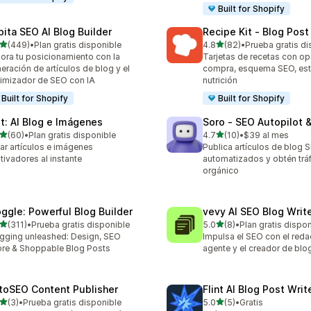
Built for Shopify
pita SEO AI Blog Builder
Recipe Kit ‑ Blog Pos
de 5 estrellas
de 5 estrellas
(449)
•
Plan gratis disponible
4.8
(82)
•
Prueba gratis di
 reseñas en total
82 reseñas en total
ora tu posicionamiento con la
Tarjetas de recetas con op
eración de artículos de blog y el
compra, esquema SEO, est
imizador de SEO con IA
nutrición
Built for Shopify
Built for Shopify
lt: AI Blog e Imágenes
Soro ‑ SEO Autopilot 
de 5 estrellas
de 5 estrellas
(60)
•
Plan gratis disponible
4.7
(10)
•
$39 al mes
reseñas en total
10 reseñas en total
ar artículos e imágenes
Publica artículos de blog 
tivadores al instante
automatizados y obtén trá
orgánico
oggle: Powerful Blog Builder
vevy AI SEO Blog Write
de 5 estrellas
de 5 estrellas
(311)
•
Prueba gratis disponible
5.0
(8)
•
Plan gratis dispo
 reseñas en total
8 reseñas en total
gging unleashed: Design, SEO
Impulsa el SEO con el redac
re & Shoppable Blog Posts
agente y el creador de blo
toSEO Content Publisher
Flint AI Blog Post Wri
de 5 estrellas
de 5 estrellas
(3)
•
Prueba gratis disponible
5.0
(5)
•
Gratis
eseñas en total
5 reseñas en total