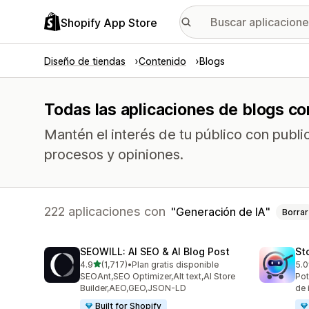
Shopify App Store
Diseño de tiendas
Contenido
Blogs
Todas las aplicaciones de blogs co
Mantén el interés de tu público con publ
procesos y opiniones.
222 aplicaciones con
Generación de IA
Borrar
SEOWILL: AI SEO & AI Blog Post
St
de 5 estrellas
4.9
(1,717)
•
Plan gratis disponible
5.0
1717 reseñas en total
671
SEOAnt,SEO Optimizer,Alt text,AI Store
Pot
Builder,AEO,GEO,JSON-LD
de 
Built for Shopify