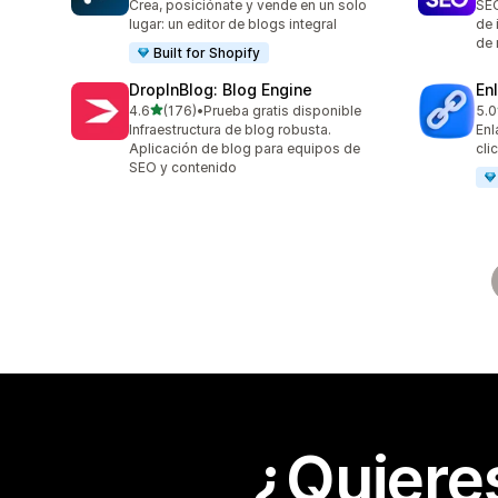
Crea, posiciónate y vende en un solo
SEO
lugar: un editor de blogs integral
de 
de 
Built for Shopify
DropInBlog: Blog Engine
En
de 5 estrellas
4.6
(176)
•
Prueba gratis disponible
5.0
176 reseñas en total
22 
Infraestructura de blog robusta.
Enl
Aplicación de blog para equipos de
cli
SEO y contenido
¿Quiere