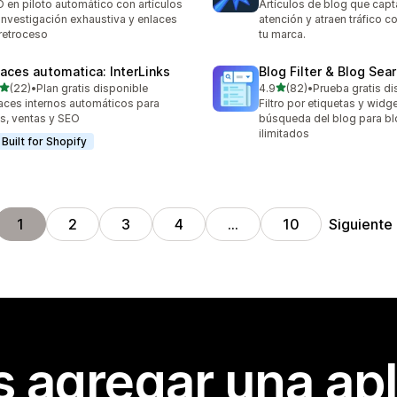
 en piloto automático con artículos
Artículos de blog que capt
investigación exhaustiva y enlaces
atención y atraen tráfico c
retroceso
tu marca.
laces automatica: InterLinks
Blog Filter & Blog Sea
de 5 estrellas
de 5 estrellas
(22)
•
Plan gratis disponible
4.9
(82)
•
Prueba gratis di
reseñas en total
82 reseñas en total
aces internos automáticos para
Filtro por etiquetas y widg
cs, ventas y SEO
búsqueda del blog para b
ilimitados
Built for Shopify
Siguiente
1
2
3
4
…
10
s agregar una apl