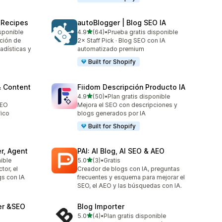
t Recipes
autoBlogger | Blog SEO IA
de 5 estrellas
sponible
4.9
(64)
•
Prueba gratis disponible
64 reseñas en total
ción de
2× Staff Pick · Blog SEO con IA
adísticas y
automatizado premium
Built for Shopify
& Content
Fiidom Descripción Producto IA
de 5 estrellas
4.9
(50)
•
Plan gratis disponible
50 reseñas en total
SEO
Mejora el SEO con descripciones y
fico
blogs generados por IA
Built for Shopify
r, Agent
PAI: AI Blog, AI SEO & AEO
de 5 estrellas
nible
5.0
(3)
•
Gratis
3 reseñas en total
tor, el
Creador de blogs con IA, preguntas
gs con IA
frecuentes y esquema para mejorar el
SEO, el AEO y las búsquedas con IA.
ter &SEO
Blog Importer
de 5 estrellas
5.0
(4)
•
Plan gratis disponible
4 reseñas en total