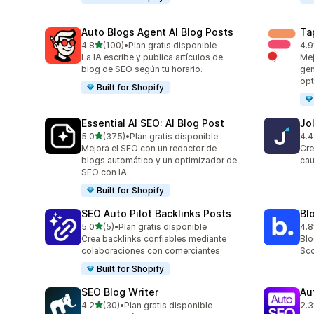
Auto Blogs Agent AI Blog Posts
Ta
de 5 estrellas
4.8
(100)
•
Plan gratis disponible
4.9
100 reseñas en total
449
La IA escribe y publica artículos de
Mej
blog de SEO según tu horario.
gen
opt
Built for Shopify
Essential AI SEO: AI Blog Post
Jo
de 5 estrellas
5.0
(375)
•
Plan gratis disponible
4.4
375 reseñas en total
60 
Mejora el SEO con un redactor de
Cre
blogs automático y un optimizador de
cau
SEO con IA
Built for Shopify
SEO Auto Pilot Backlinks Posts
Bl
de 5 estrellas
5.0
(5)
•
Plan gratis disponible
4.8
5 reseñas en total
311
Crea backlinks confiables mediante
Blo
colaboraciones con comerciantes
Sco
Built for Shopify
SEO Blog Writer
Au
de 5 estrellas
4.2
(30)
•
Plan gratis disponible
2.3
30 reseñas en total
3 r