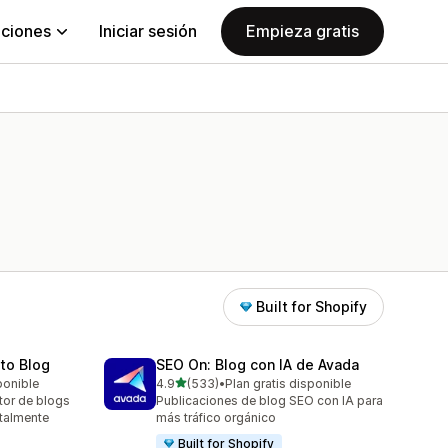
aciones
Iniciar sesión
Empieza gratis
Built for Shopify
uto Blog
SEO On: Blog con IA de Avada
de 5 estrellas
ponible
4.9
(533)
•
Plan gratis disponible
533 reseñas en total
ctor de blogs
Publicaciones de blog SEO con IA para
otalmente
más tráfico orgánico
Built for Shopify