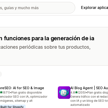
Explorar aplic
n funciones para la generación de ia
icaciones periódicas sobre tus productos,
oreSEO: AI for SEO & Image
AI Blog Agent | SEO A
de 5 estrellas
de 5 estrellas
(671)
•
Plan gratis disponible
4.8
(205)
•
Plan gratis dis
 reseñas en total
205 reseñas en total
enciador SEO con IA, optimizador
Genera tráfico con el reda
imágenes, sitemap y alt
con IA y un blog de SEO t
automatizado
Built for Shopify