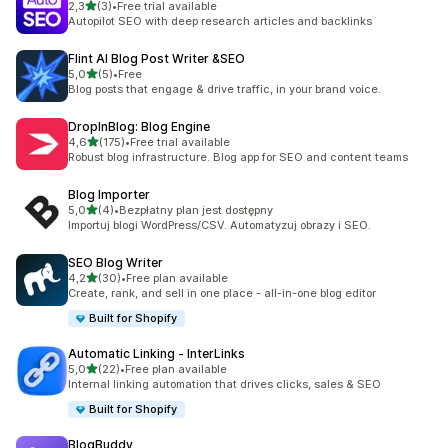
na 5 gwiazdek
2,3
(3)
•
Free trial available
Łączna liczba recenzji: 3
Autopilot SEO with deep research articles and backlinks
Flint AI Blog Post Writer &SEO
na 5 gwiazdek
5,0
(5)
•
Free
Łączna liczba recenzji: 5
Blog posts that engage & drive traffic, in your brand voice.
DropInBlog: Blog Engine
na 5 gwiazdek
4,6
(175)
•
Free trial available
Łączna liczba recenzji: 175
Robust blog infrastructure. Blog app for SEO and content teams
Blog Importer
na 5 gwiazdek
5,0
(4)
•
Bezpłatny plan jest dostępny
Łączna liczba recenzji: 4
Importuj blogi WordPress/CSV. Automatyzuj obrazy i SEO.
SEO Blog Writer
na 5 gwiazdek
4,2
(30)
•
Free plan available
Łączna liczba recenzji: 30
Create, rank, and sell in one place - all-in-one blog editor
Built for Shopify
Automatic Linking ‑ InterLinks
na 5 gwiazdek
5,0
(22)
•
Free plan available
Łączna liczba recenzji: 22
Internal linking automation that drives clicks, sales & SEO
Built for Shopify
BlogBuddy