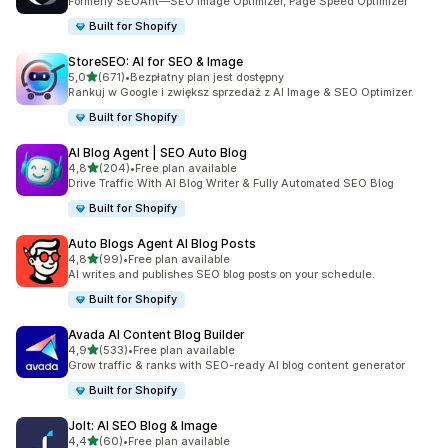
Formerly SEOAnt—SEO Image Optimizer, Page Speed Optimizer
Built for Shopify
StoreSEO: AI for SEO & Image
na 5 gwiazdek
5,0
(671)
•
Bezpłatny plan jest dostępny
Łączna liczba recenzji: 671
Rankuj w Google i zwiększ sprzedaż z AI Image & SEO Optimizer.
Built for Shopify
AI Blog Agent | SEO Auto Blog
na 5 gwiazdek
4,8
(204)
•
Free plan available
Łączna liczba recenzji: 204
Drive Traffic With AI Blog Writer & Fully Automated SEO Blog
Built for Shopify
Auto Blogs Agent AI Blog Posts
na 5 gwiazdek
4,8
(99)
•
Free plan available
Łączna liczba recenzji: 99
AI writes and publishes SEO blog posts on your schedule.
Built for Shopify
Avada AI Content Blog Builder
na 5 gwiazdek
4,9
(533)
•
Free plan available
Łączna liczba recenzji: 533
Grow traffic & ranks with SEO-ready AI blog content generator
Built for Shopify
Jolt: AI SEO Blog & Image
na 5 gwiazdek
4,4
(60)
•
Free plan available
Łączna liczba recenzji: 60