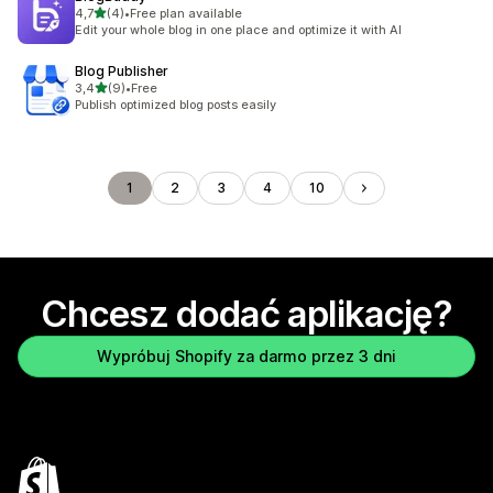
na 5 gwiazdek
4,7
(4)
•
Free plan available
Łączna liczba recenzji: 4
Edit your whole blog in one place and optimize it with AI
Blog Publisher
na 5 gwiazdek
3,4
(9)
•
Free
Łączna liczba recenzji: 9
Publish optimized blog posts easily
1
2
3
4
10
Chcesz dodać aplikację?
Wypróbuj Shopify za darmo przez 3 dni