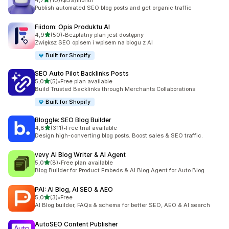
4,7
(10)
•
$39/month
Łączna liczba recenzji: 10
Publish automated SEO blog posts and get organic traffic
Fiidom: Opis Produktu AI
na 5 gwiazdek
4,9
(50)
•
Bezpłatny plan jest dostępny
Łączna liczba recenzji: 50
Zwiększ SEO opisem i wpisem na blogu z AI
Built for Shopify
SEO Auto Pilot Backlinks Posts
na 5 gwiazdek
5,0
(5)
•
Free plan available
Łączna liczba recenzji: 5
Build Trusted Backlinks through Merchants Collaborations
Built for Shopify
Bloggle: SEO Blog Builder
na 5 gwiazdek
4,8
(311)
•
Free trial available
Łączna liczba recenzji: 311
Design high-converting blog posts. Boost sales & SEO traffic.
vevy AI Blog Writer & AI Agent
na 5 gwiazdek
5,0
(8)
•
Free plan available
Łączna liczba recenzji: 8
Blog Builder for Product Embeds & AI Blog Agent for Auto Blog
PAI: AI Blog, AI SEO & AEO
na 5 gwiazdek
5,0
(3)
•
Free
Łączna liczba recenzji: 3
AI Blog builder, FAQs & schema for better SEO, AEO & AI search
AutoSEO Content Publisher