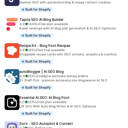
Improve SEO with automated blog & image content creation
Built for Shopify
Tapita SEO AI Blog Builder
na 5 gwiazdek
4,9
(449)
•
Free plan available
Łączna liczba recenzji: 449
Boost rankings with AI blog post generation & AI SEO Optimizer
Built for Shopify
Recipe Kit ‑ Blog Post Recipes
na 5 gwiazdek
4,8
(82)
•
Free trial available
Łączna liczba recenzji: 82
Shoppable recipe cards with SEO schema, analytics & nutrition
Built for Shopify
autoBlogger | AI SEO Blog
na 5 gwiazdek
4,9
(64)
•
Dostępna darmowa wersja próbna
Łączna liczba recenzji: 64
2× Staff Pick · premium automatyczne blogowanie AI SEO
Built for Shopify
Essential AI SEO: AI Blog Post
na 5 gwiazdek
5,0
(375)
•
Free plan available
Łączna liczba recenzji: 375
Lift SEO With Auto Blog Writer & AI SEO Optimizer
Built for Shopify
Soro ‑ SEO Autopilot & Content
na 5 gwiazdek