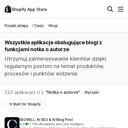
Shopify App Store
Projekt sklepu
Treści
Blogi
Wszystkie aplikacje obsługujące blogi z
funkcjami notka o autorze
Utrzymuj zainteresowanie klientów dzięki
regularnym postom na temat produktów,
procesów i punktów widzenia.
222 aplikacje(-i) z
Notka o autorze
Wyczyść
Built for Shopify
SEOWILL: AI SEO & AI Blog Post
na 5 gwiazdek
4,9
(1 716)
•
Bezpłatny plan jest dostępny
Łączna liczba recenzji: 1716