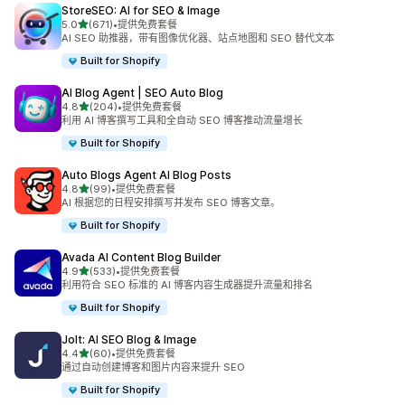
StoreSEO: AI for SEO & Image
星（满分 5 星）
5.0
(671)
•
提供免费套餐
总共 671 条评论
AI SEO 助推器，带有图像优化器、站点地图和 SEO 替代文本
Built for Shopify
AI Blog Agent | SEO Auto Blog
星（满分 5 星）
4.8
(204)
•
提供免费套餐
总共 204 条评论
利用 AI 博客撰写工具和全自动 SEO 博客推动流量增长
Built for Shopify
Auto Blogs Agent AI Blog Posts
星（满分 5 星）
4.8
(99)
•
提供免费套餐
总共 99 条评论
AI 根据您的日程安排撰写并发布 SEO 博客文章。
Built for Shopify
Avada AI Content Blog Builder
星（满分 5 星）
4.9
(533)
•
提供免费套餐
总共 533 条评论
利用符合 SEO 标准的 AI 博客内容生成器提升流量和排名
Built for Shopify
Jolt: AI SEO Blog & Image
星（满分 5 星）
4.4
(60)
•
提供免费套餐
总共 60 条评论
通过自动创建博客和图片内容来提升 SEO
Built for Shopify