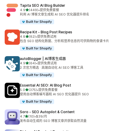
Tapita SEO AI Blog Builder
星（满分 5 星）
4.9
(449)
•
提供免费套餐
总共 449 条评论
利用 AI 博客文章生成和 AI SEO 优化器提升排名
Built for Shopify
Recipe Kit ‑ Blog Post Recipes
星（满分 5 星）
4.8
(82)
•
提供免费试用
总共 82 条评论
包含 SEO 结构化数据、分析和营养信息的可供购物的食谱卡片
Built for Shopify
autoBlogger | AI博客生成器
星（满分 5 星）
4.9
(64)
•
提供免费试用
总共 64 条评论
2 次官方精选 · 高端自动化 AI SEO 博客工具
Built for Shopify
Essential AI SEO: AI Blog Post
星（满分 5 星）
5.0
(375)
•
提供免费套餐
总共 375 条评论
使用自动博客编写器和 AI SEO 优化器提升 SEO
Built for Shopify
Soro ‑ SEO Autopilot & Content
星（满分 5 星）
4.7
(10)
•
$39/月
总共 10 条评论
发布自动生成的 SEO 博客文章并获取自然流量