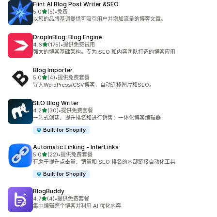
Flint AI Blog Post Writer &SEO
星（满分 5 星）
5.0
(5)
•
免费
总共 5 条评论
以您的品牌基调提供可吸引用户并增加流量的博客文章。
DropInBlog: Blog Engine
星（满分 5 星）
4.6
(175)
•
提供免费试用
总共 175 条评论
强大的博客基础架构。专为 SEO 和内容团队打造的博客应用
Blog Importer
星（满分 5 星）
5.0
(4)
•
提供免费套餐
总共 4 条评论
导入WordPress/CSV博客，自动迁移图片和SEO。
SEO Blog Writer
星（满分 5 星）
4.2
(30)
•
提供免费套餐
总共 30 条评论
一站式创建、提升排名和进行销售：一体化博客编辑器
Built for Shopify
Automatic Linking ‑ InterLinks
星（满分 5 星）
5.0
(22)
•
提供免费套餐
总共 22 条评论
有助于提升点击量、销量和 SEO 排名的内部链接自动化工具
Built for Shopify
BlogBuddy
星（满分 5 星）
4.7
(4)
•
提供免费套餐
总共 4 条评论
集中编辑整个博客并利用 AI 优化内容