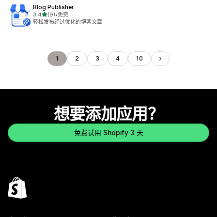
Blog Publisher
星（满分 5 星）
3.4
(9)
•
免费
总共 9 条评论
轻松发布经过优化的博客文章
1
2
3
4
10
想要添加应用？
免费试用 Shopify 3 天