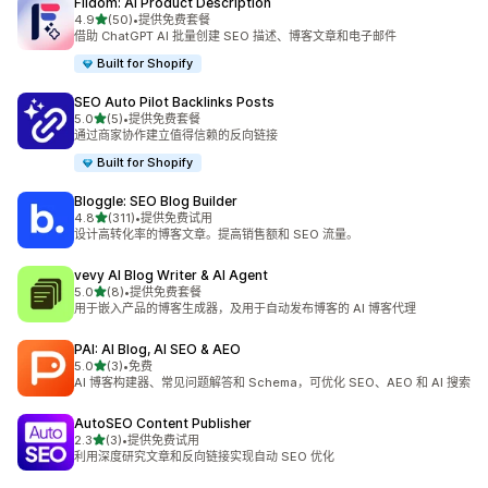
Fiidom: AI Product Description
星（满分 5 星）
4.9
(50)
•
提供免费套餐
总共 50 条评论
借助 ChatGPT AI 批量创建 SEO 描述、博客文章和电子邮件
Built for Shopify
SEO Auto Pilot Backlinks Posts
星（满分 5 星）
5.0
(5)
•
提供免费套餐
总共 5 条评论
通过商家协作建立值得信赖的反向链接
Built for Shopify
Bloggle: SEO Blog Builder
星（满分 5 星）
4.8
(311)
•
提供免费试用
总共 311 条评论
设计高转化率的博客文章。提高销售额和 SEO 流量。
vevy AI Blog Writer & AI Agent
星（满分 5 星）
5.0
(8)
•
提供免费套餐
总共 8 条评论
用于嵌入产品的博客生成器，及用于自动发布博客的 AI 博客代理
PAI: AI Blog, AI SEO & AEO
星（满分 5 星）
5.0
(3)
•
免费
总共 3 条评论
AI 博客构建器、常见问题解答和 Schema，可优化 SEO、AEO 和 AI 搜索
AutoSEO Content Publisher
星（满分 5 星）
2.3
(3)
•
提供免费试用
总共 3 条评论
利用深度研究文章和反向链接实现自动 SEO 优化