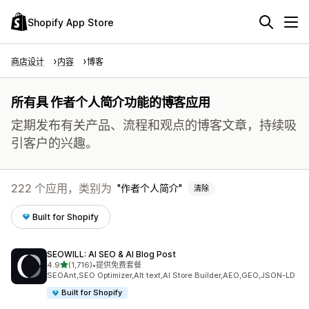
Shopify App Store
商店设计
内容
博客
所有具 作者个人简介功能的博客应用
定期发布有关产品、流程和观点的博客文章，持续吸
引客户的兴趣。
222 个应用，类别为
作者个人简介
清除
Built for Shopify
SEOWILL: AI SEO & AI Blog Post
星（满分 5 星）
4.9
(1,716)
•
提供免费套餐
总共 1716 条评论
SEOAnt,SEO Optimizer,Alt text,AI Store Builder,AEO,GEO,JSON-LD
Built for Shopify