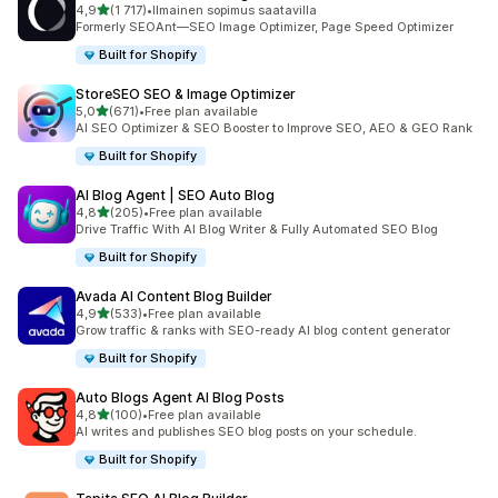
/ 5 tähteä
4,9
(1 717)
•
Ilmainen sopimus saatavilla
1717 arvostelua yhteensä
Formerly SEOAnt—SEO Image Optimizer, Page Speed Optimizer
Built for Shopify
StoreSEO SEO & Image Optimizer
/ 5 tähteä
5,0
(671)
•
Free plan available
671 arvostelua yhteensä
AI SEO Optimizer & SEO Booster to Improve SEO, AEO & GEO Rank
Built for Shopify
AI Blog Agent | SEO Auto Blog
/ 5 tähteä
4,8
(205)
•
Free plan available
205 arvostelua yhteensä
Drive Traffic With AI Blog Writer & Fully Automated SEO Blog
Built for Shopify
Avada AI Content Blog Builder
/ 5 tähteä
4,9
(533)
•
Free plan available
533 arvostelua yhteensä
Grow traffic & ranks with SEO-ready AI blog content generator
Built for Shopify
Auto Blogs Agent AI Blog Posts
/ 5 tähteä
4,8
(100)
•
Free plan available
100 arvostelua yhteensä
AI writes and publishes SEO blog posts on your schedule.
Built for Shopify