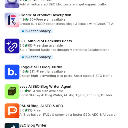
4,7
(10)
•
$39/month
10 arvostelua yhteensä
Publish automated SEO blog posts and get organic traffic
Fiidom: AI Product Description
/ 5 tähteä
4,9
(50)
•
Free plan available
50 arvostelua yhteensä
Create bulk SEO descriptions, blogs & emails with ChatGPT AI
Built for Shopify
SEO Auto Pilot Backlinks Posts
/ 5 tähteä
5,0
(5)
•
Free plan available
5 arvostelua yhteensä
Build Trusted Backlinks through Merchants Collaborations
Built for Shopify
Bloggle: SEO Blog Builder
/ 5 tähteä
4,8
(311)
•
Free trial available
311 arvostelua yhteensä
Design high-converting blog posts. Boost sales & SEO traffic.
vevy AI SEO Blog Writer, Agent
/ 5 tähteä
5,0
(8)
•
Free plan available
8 arvostelua yhteensä
Boost SEO w/ AI Blog Writer, AI Blog Agent, and Blog Builder
PAI: AI Blog, AI SEO & AEO
/ 5 tähteä
5,0
(3)
•
Free
3 arvostelua yhteensä
AI Blog builder, FAQs & schema for better SEO, AEO & AI search
SEO Blog Writer