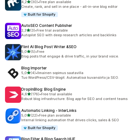
/ 5 tähteä
4,2
(30)
•
Free plan available
30 arvostelua yhteensä
Create, rank, and sell in one place - all-in-one blog editor
Built for Shopify
AutoSEO Content Publisher
/ 5 tähteä
2,3
(3)
•
Free trial available
3 arvostelua yhteensä
Autopilot SEO with deep research articles and backlinks
Flint AI Blog Post Writer &SEO
/ 5 tähteä
5,0
(5)
•
Free
5 arvostelua yhteensä
Blog posts that engage & drive traffic, in your brand voice.
Blog Importer
/ 5 tähteä
5,0
(4)
•
Ilmainen sopimus saatavilla
4 arvostelua yhteensä
Tuo WordPress/CSV-blogit. Automatisoi kuvansiirto ja SEO.
DropInBlog: Blog Engine
/ 5 tähteä
4,6
(176)
•
Free trial available
176 arvostelua yhteensä
Robust blog infrastructure. Blog app for SEO and content teams
Automatic Linking ‑ InterLinks
/ 5 tähteä
5,0
(22)
•
Free plan available
22 arvostelua yhteensä
Internal linking automation that drives clicks, sales & SEO
Built for Shopify
Blog Filter & Blog Search HUE