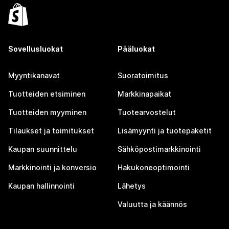
Sovellusluokat
Pääluokat
Myyntikanavat
Suoratoimitus
Tuotteiden etsiminen
Markkinapaikat
Tuotteiden myyminen
Tuotearvostelut
Tilaukset ja toimitukset
Lisämyynti ja tuotepaketit
Kaupan suunnittelu
Sähköpostimarkkinointi
Markkinointi ja konversio
Hakukoneoptimointi
Kaupan hallinnointi
Lähetys
Valuutta ja käännös