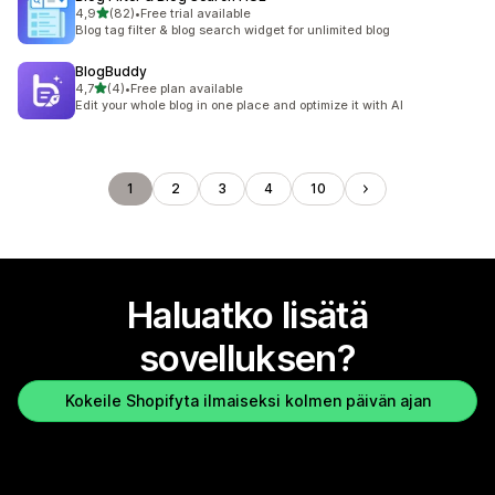
/ 5 tähteä
4,9
(82)
•
Free trial available
82 arvostelua yhteensä
Blog tag filter & blog search widget for unlimited blog
BlogBuddy
/ 5 tähteä
4,7
(4)
•
Free plan available
4 arvostelua yhteensä
Edit your whole blog in one place and optimize it with AI
1
2
3
4
10
Haluatko lisätä
sovelluksen?
Kokeile Shopifyta ilmaiseksi kolmen päivän ajan