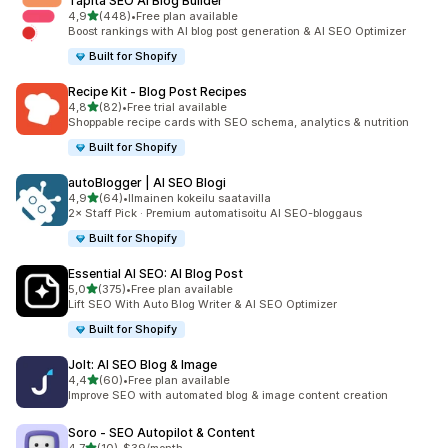
Tapita SEO AI Blog Builder
/ 5 tähteä
4,9
(448)
•
Free plan available
448 arvostelua yhteensä
Boost rankings with AI blog post generation & AI SEO Optimizer
Built for Shopify
Recipe Kit ‑ Blog Post Recipes
/ 5 tähteä
4,8
(82)
•
Free trial available
82 arvostelua yhteensä
Shoppable recipe cards with SEO schema, analytics & nutrition
Built for Shopify
autoBlogger | AI SEO Blogi
/ 5 tähteä
4,9
(64)
•
Ilmainen kokeilu saatavilla
64 arvostelua yhteensä
2× Staff Pick · Premium automatisoitu AI SEO-bloggaus
Built for Shopify
Essential AI SEO: AI Blog Post
/ 5 tähteä
5,0
(375)
•
Free plan available
375 arvostelua yhteensä
Lift SEO With Auto Blog Writer & AI SEO Optimizer
Built for Shopify
Jolt: AI SEO Blog & Image
/ 5 tähteä
4,4
(60)
•
Free plan available
60 arvostelua yhteensä
Improve SEO with automated blog & image content creation
Soro ‑ SEO Autopilot & Content
/ 5 tähteä