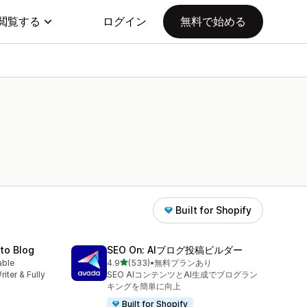
閲覧する
ログイン
無料で始める
Built for Shopify
uto Blog
SEO On: AIブログ投稿ビルダー
5つ星中
able
4.9
(533)
•
無料プランあり
合計レビュー数：533件
riter & Fully
SEO AIコンテンツとAI生成でブログラン
キングを簡単に向上
Built for Shopify