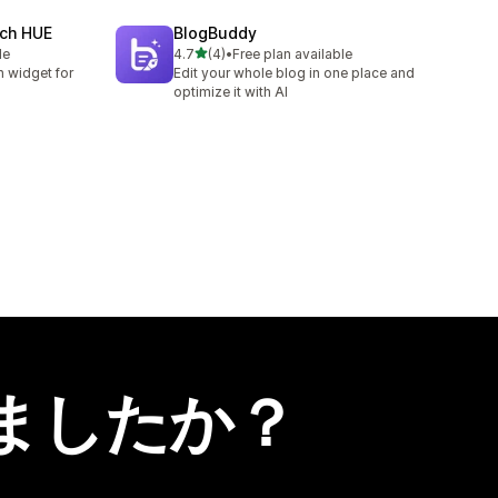
rch HUE
BlogBuddy
5つ星中
le
4.7
(4)
•
Free plan available
合計レビュー数：4件
h widget for
Edit your whole blog in one place and
optimize it with AI
ましたか？