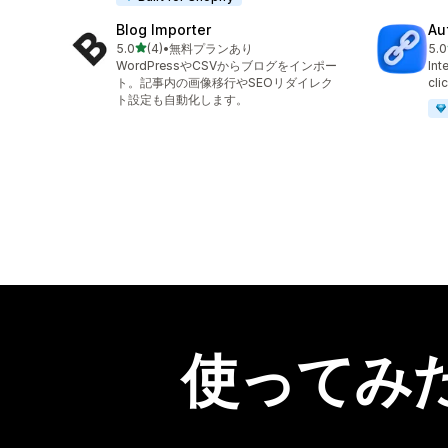
Blog Importer
Au
5つ星中
5.0
(4)
•
無料プランあり
5.0
合計レビュー数：4件
合
WordPressやCSVからブログをインポー
Int
ト。記事内の画像移行やSEOリダイレク
cli
ト設定も自動化します。
使ってみ