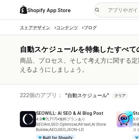
Shopify App Store
ストアデザイン
コンテンツ
ブログ
自動スケジュールを特集したすべて
商品、プロセス、そして考え方に関する定
えるようにしましょう。
222個のアプリ：
自動スケジュール
クリア
SEOWILL: AI SEO & AI Blog Post
St
5つ星中
4.9
(1,717)
•
無料プランあり
5.0
合計レビュー数：1717件
合
SEOAnt,SEO Optimizer,Alt text,AI Store
画
Builder,AEO,GEO,JSON-LD
ス
Built for Shopify