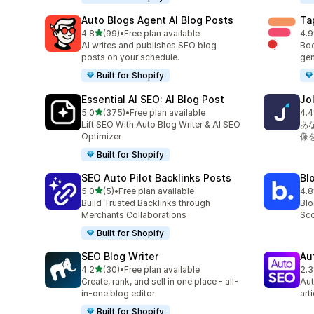
Auto Blogs Agent AI Blog Posts
Ta
5つ星中
4.8
(99)
•
Free plan available
4.9
合計レビュー数：99件
合
AI writes and publishes SEO blog
Boo
posts on your schedule.
gen
Built for Shopify
Essential AI SEO: AI Blog Post
Jo
5つ星中
5.0
(375)
•
Free plan available
4.4
合計レビュー数：375件
合
Lift SEO With Auto Blog Writer & AI SEO
あ
Optimizer
像
Built for Shopify
SEO Auto Pilot Backlinks Posts
Bl
5つ星中
5.0
(5)
•
Free plan available
4.8
合計レビュー数：5件
合
Build Trusted Backlinks through
Blo
Merchants Collaborations
Sco
Built for Shopify
SEO Blog Writer
Au
5つ星中
4.2
(30)
•
Free plan available
2.3
合計レビュー数：30件
合
Create, rank, and sell in one place - all-
Aut
in-one blog editor
art
Built for Shopify