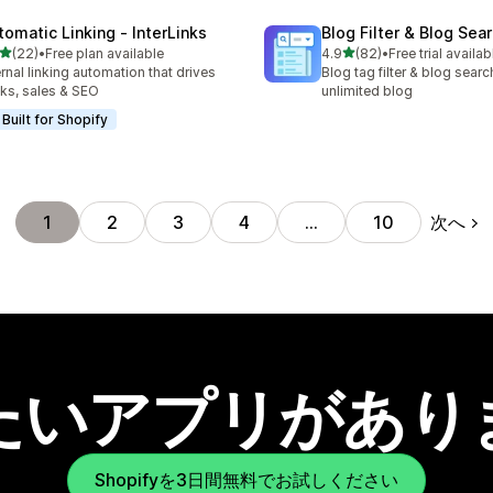
tomatic Linking ‑ InterLinks
Blog Filter & Blog Sea
5つ星中
5つ星中
(22)
•
Free plan available
4.9
(82)
•
Free trial availab
計レビュー数：22件
合計レビュー数：82件
ernal linking automation that drives
Blog tag filter & blog searc
cks, sales & SEO
unlimited blog
Built for Shopify
次へ
1
2
3
4
…
10
たいアプリがあり
Shopifyを3日間無料でお試しください