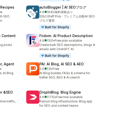
t Recipes
autoBlogger | AI SEOブログ
5つ星中
le
4.9
(64)
•
無料体験あり
合計レビュー数：64件
ith SEO
2回のStaff Pick · プレミアム自動AI SEO
on
ブログ運用
Built for Shopify
& Content
Fiidom: AI Product Description
5つ星中
4.9
(50)
•
Free plan available
合計レビュー数：50件
og posts
Create bulk SEO descriptions, blogs &
emails with ChatGPT AI
Built for Shopify
r, Agent
PAI: AI Blog, AI SEO & AEO
5つ星中
e
5.0
(3)
•
Free
合計レビュー数：3件
r, AI Blog
AI Blog builder, FAQs & schema for
better SEO, AEO & AI search
ter &SEO
DropInBlog: Blog Engine
5つ星中
4.6
(175)
•
Free trial available
合計レビュー数：175件
ive traffic,
Robust blog infrastructure. Blog app
for SEO and content teams