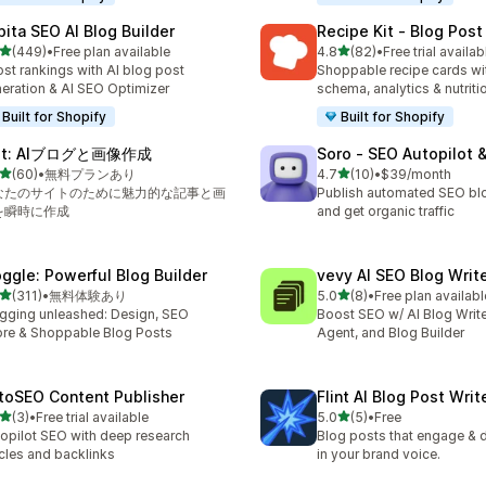
pita SEO AI Blog Builder
Recipe Kit ‑ Blog Pos
5つ星中
5つ星中
(449)
•
Free plan available
4.8
(82)
•
Free trial availab
計レビュー数：449件
合計レビュー数：82件
st rankings with AI blog post
Shoppable recipe cards w
eration & AI SEO Optimizer
schema, analytics & nutriti
Built for Shopify
Built for Shopify
lt: AIブログと画像作成
Soro ‑ SEO Autopilot 
5つ星中
5つ星中
(60)
•
無料プランあり
4.7
(10)
•
$39/month
計レビュー数：60件
合計レビュー数：10件
なたのサイトのために魅力的な記事と画
Publish automated SEO bl
を瞬時に作成
and get organic traffic
oggle: Powerful Blog Builder
vevy AI SEO Blog Write
5つ星中
5つ星中
(311)
•
無料体験あり
5.0
(8)
•
Free plan availabl
計レビュー数：311件
合計レビュー数：8件
gging unleashed: Design, SEO
Boost SEO w/ AI Blog Write
re & Shoppable Blog Posts
Agent, and Blog Builder
toSEO Content Publisher
Flint AI Blog Post Wri
5つ星中
5つ星中
(3)
•
Free trial available
5.0
(5)
•
Free
計レビュー数：3件
合計レビュー数：5件
opilot SEO with deep research
Blog posts that engage & dr
icles and backlinks
in your brand voice.