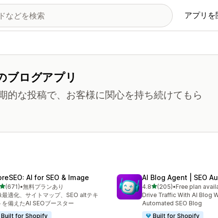
アプリを
のブログアプリ
期的な投稿で、お客様に関心を持ち続けてもら
oreSEO: AI for SEO & Image
AI Blog Agent | SEO A
5つ星中
5つ星中
(671)
•
無料プランあり
4.8
(205)
•
Free plan avail
計レビュー数：671件
合計レビュー数：205件
像最適化、サイトマップ、SEO altテキ
Drive Traffic With AI Blog W
トを備えたAI SEOブースター
Automated SEO Blog
Built for Shopify
Built for Shopify