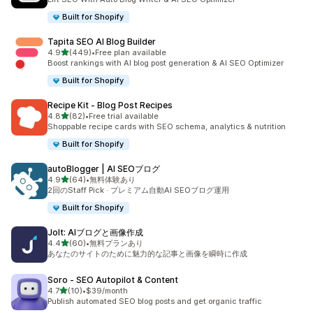
Built for Shopify
Tapita SEO AI Blog Builder
5つ星中
4.9
(449)
•
Free plan available
合計レビュー数：449件
Boost rankings with AI blog post generation & AI SEO Optimizer
Built for Shopify
Recipe Kit ‑ Blog Post Recipes
5つ星中
4.8
(82)
•
Free trial available
合計レビュー数：82件
Shoppable recipe cards with SEO schema, analytics & nutrition
Built for Shopify
autoBlogger | AI SEOブログ
5つ星中
4.9
(64)
•
無料体験あり
合計レビュー数：64件
2回のStaff Pick · プレミアム自動AI SEOブログ運用
Built for Shopify
Jolt: AIブログと画像作成
5つ星中
4.4
(60)
•
無料プランあり
合計レビュー数：60件
あなたのサイトのために魅力的な記事と画像を瞬時に作成
Soro ‑ SEO Autopilot & Content
5つ星中
4.7
(10)
•
$39/month
合計レビュー数：10件
Publish automated SEO blog posts and get organic traffic