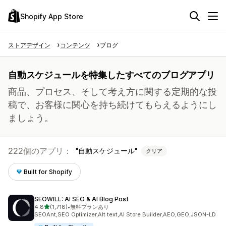
Shopify App Store
ストアデザイン
コンテンツ
ブログ
自動スケジュールを特集したすべてのブログアプリ
商品、プロセス、そして考え方に関する定期的な投
稿で、お客様に関心を持ち続けてもらえるようにし
ましょう。
222個のアプリ：
自動スケジュール
クリア
Built for Shopify
SEOWILL: AI SEO & AI Blog Post
5つ星中
4.8
(1,718)
•
無料プランあり
合計レビュー数：1718件
SEOAnt,SEO Optimizer,Alt text,AI Store Builder,AEO,GEO,JSON-LD