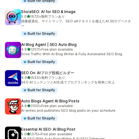
Built for Shopify
StoreSEO: AI for SEO & Image
5つ星中
5.0
(672)
•
無料プランあり
合計レビュー数：672件
画像最適化、サイトマップ、SEO altテキストを備えたAI SEOブースタ
ー
Built for Shopify
AI Blog Agent | SEO Auto Blog
5つ星中
4.8
(207)
•
Free plan available
合計レビュー数：207件
Drive Traffic With AI Blog Writer & Fully Automated SEO Blog
Built for Shopify
SEO On: AIブログ投稿ビルダー
5つ星中
4.9
(533)
•
無料プランあり
合計レビュー数：533件
SEO AIコンテンツとAI生成でブログランキングを簡単に向上
Built for Shopify
Auto Blogs Agent AI Blog Posts
5つ星中
4.8
(100)
•
Free plan available
合計レビュー数：100件
AI writes and publishes SEO blog posts on your schedule.
Built for Shopify
Essential AI SEO: AI Blog Post
5つ星中
5.0
(375)
•
Free plan available
合計レビュー数：375件
Lift SEO With Auto Blog Writer & AI SEO Optimizer