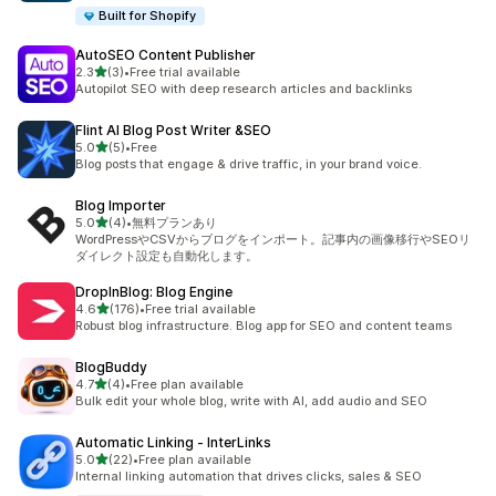
Built for Shopify
AutoSEO Content Publisher
5つ星中
2.3
(3)
•
Free trial available
合計レビュー数：3件
Autopilot SEO with deep research articles and backlinks
Flint AI Blog Post Writer &SEO
5つ星中
5.0
(5)
•
Free
合計レビュー数：5件
Blog posts that engage & drive traffic, in your brand voice.
Blog Importer
5つ星中
5.0
(4)
•
無料プランあり
合計レビュー数：4件
WordPressやCSVからブログをインポート。記事内の画像移行やSEOリ
ダイレクト設定も自動化します。
DropInBlog: Blog Engine
5つ星中
4.6
(176)
•
Free trial available
合計レビュー数：176件
Robust blog infrastructure. Blog app for SEO and content teams
BlogBuddy
5つ星中
4.7
(4)
•
Free plan available
合計レビュー数：4件
Bulk edit your whole blog, write with AI, add audio and SEO
Automatic Linking ‑ InterLinks
5つ星中
5.0
(22)
•
Free plan available
合計レビュー数：22件
Internal linking automation that drives clicks, sales & SEO