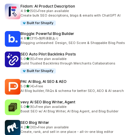
Fiidom: AI Product Description
5つ星中
4.9
(50)
•
Free plan available
合計レビュー数：50件
Create bulk SEO descriptions, blogs & emails with ChatGPT AI
Built for Shopify
Bloggle: Powerful Blog Builder
5つ星中
4.8
(311)
•
無料体験あり
合計レビュー数：311件
Blogging unleashed: Design, SEO Score & Shoppable Blog Posts
SEO Auto Pilot Backlinks Posts
5つ星中
5.0
(6)
•
Free plan available
合計レビュー数：6件
Build Trusted Backlinks through Merchants Collaborations
Built for Shopify
PAI: AI Blog, AI SEO & AEO
5つ星中
5.0
(4)
•
Free
合計レビュー数：4件
AI Blog builder, FAQs & schema for better SEO, AEO & AI search
vevy AI SEO Blog Writer, Agent
5つ星中
5.0
(8)
•
Free plan available
合計レビュー数：8件
Boost SEO w/ AI Blog Writer, AI Blog Agent, and Blog Builder
SEO Blog Writer
5つ星中
4.2
(30)
•
Free plan available
合計レビュー数：30件
Create, rank, and sell in one place - all-in-one blog editor