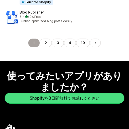
Built for Shopify
Blog Publisher
5つ星中
3.4
(9)
•
Free
合計レビュー数：9件
Publish optimized blog posts easily
1
2
3
4
10
使ってみたいアプリがあり
ましたか？
Shopifyを3日間無料でお試しください