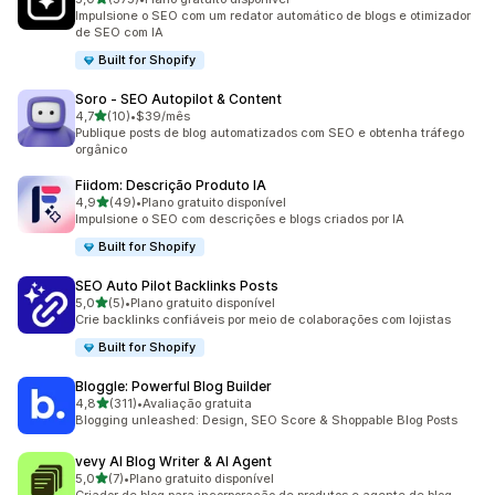
375 avaliações ao todo
Impulsione o SEO com um redator automático de blogs e otimizador
de SEO com IA
Built for Shopify
Soro ‑ SEO Autopilot & Content
de 5 estrelas
4,7
(10)
•
$39/mês
10 avaliações ao todo
Publique posts de blog automatizados com SEO e obtenha tráfego
orgânico
Fiidom: Descrição Produto IA
de 5 estrelas
4,9
(49)
•
Plano gratuito disponível
49 avaliações ao todo
Impulsione o SEO com descrições e blogs criados por IA
Built for Shopify
SEO Auto Pilot Backlinks Posts
de 5 estrelas
5,0
(5)
•
Plano gratuito disponível
5 avaliações ao todo
Crie backlinks confiáveis por meio de colaborações com lojistas
Built for Shopify
Bloggle: Powerful Blog Builder
de 5 estrelas
4,8
(311)
•
Avaliação gratuita
311 avaliações ao todo
Blogging unleashed: Design, SEO Score & Shoppable Blog Posts
vevy AI Blog Writer & AI Agent
de 5 estrelas
5,0
(7)
•
Plano gratuito disponível
7 avaliações ao todo