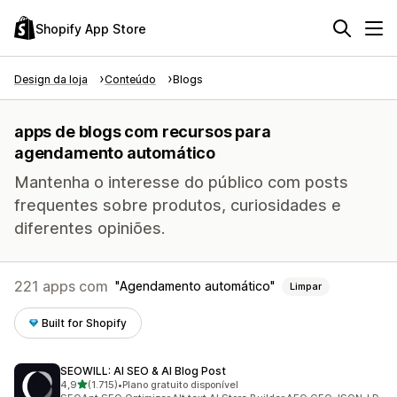
Shopify App Store
Design da loja
Conteúdo
Blogs
apps de blogs com recursos para
agendamento automático
Mantenha o interesse do público com posts
frequentes sobre produtos, curiosidades e
diferentes opiniões.
221 apps com
Agendamento automático
Limpar
Built for Shopify
SEOWILL: AI SEO & AI Blog Post
de 5 estrelas
4,9
(1.715)
•
Plano gratuito disponível
1715 avaliações ao todo