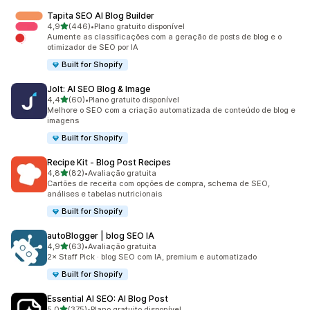
Tapita SEO AI Blog Builder
de 5 estrelas
4,9
(446)
•
Plano gratuito disponível
446 avaliações ao todo
Aumente as classificações com a geração de posts de blog e o
otimizador de SEO por IA
Built for Shopify
Jolt: AI SEO Blog & Image
de 5 estrelas
4,4
(60)
•
Plano gratuito disponível
60 avaliações ao todo
Melhore o SEO com a criação automatizada de conteúdo de blog e
imagens
Built for Shopify
Recipe Kit ‑ Blog Post Recipes
de 5 estrelas
4,8
(82)
•
Avaliação gratuita
82 avaliações ao todo
Cartões de receita com opções de compra, schema de SEO,
análises e tabelas nutricionais
Built for Shopify
autoBlogger | blog SEO IA
de 5 estrelas
4,9
(63)
•
Avaliação gratuita
63 avaliações ao todo
2× Staff Pick · blog SEO com IA, premium e automatizado
Built for Shopify
Essential AI SEO: AI Blog Post
de 5 estrelas
5,0
(375)
•
Plano gratuito disponível