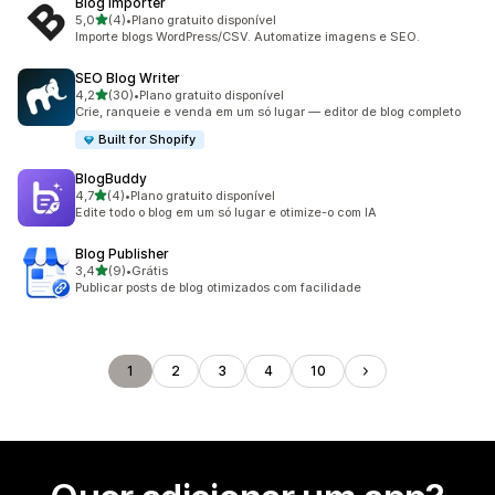
Blog Importer
de 5 estrelas
5,0
(4)
•
Plano gratuito disponível
4 avaliações ao todo
Importe blogs WordPress/CSV. Automatize imagens e SEO.
SEO Blog Writer
de 5 estrelas
4,2
(30)
•
Plano gratuito disponível
30 avaliações ao todo
Crie, ranqueie e venda em um só lugar — editor de blog completo
Built for Shopify
BlogBuddy
de 5 estrelas
4,7
(4)
•
Plano gratuito disponível
4 avaliações ao todo
Edite todo o blog em um só lugar e otimize-o com IA
Blog Publisher
de 5 estrelas
3,4
(9)
•
Grátis
9 avaliações ao todo
Publicar posts de blog otimizados com facilidade
1
2
3
4
10