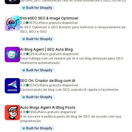
SEOAnt,SEO Optimizer,Alt text,AI Store Builder,AEO,GEO,JSON-LD
Built for Shopify
StoreSEO SEO & Image Optimizer
de 5 estrelas
5,0
(670)
•
Plano gratuito disponível
670 avaliações ao todo
AI SEO Optimizer e SEO Booster para melhorar o ranqueamento de
SEO, AEO e GEO
Built for Shopify
AI Blog Agent | SEO Auto Blog
de 5 estrelas
4,8
(204)
•
Plano gratuito disponível
204 avaliações ao todo
Gere tráfego com um redator por IA e um blog otimizado para SEO
totalmente automatizado
Built for Shopify
SEO On: Criador de Blog com IA
de 5 estrelas
4,9
(534)
•
Plano gratuito disponível
534 avaliações ao todo
Escreva posts de blog com SEO usando IA rápida e facilmente
Built for Shopify
Auto Blogs Agent AI Blog Posts
de 5 estrelas
4,8
(99)
•
Plano gratuito disponível
99 avaliações ao todo
A IA escreve e publica posts de blog de SEO de acordo com sua
programação.
Built for Shopify