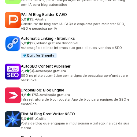
Criador de blog para incorporação de produtos e agente de blog
com IA para blog automático
PAI: AI Blog Builder & AEO
de 5 estrelas
5,0
(3)
•
Grátis
3 avaliações ao todo
Construtor de blog com IA, FAQs e esquema para melhorar SEO,
AEO e pesquisa por IA
Automatic Linking ‑ InterLinks
de 5 estrelas
5,0
(22)
•
Plano gratuito disponível
22 avaliações ao todo
Automação de links internos que gera cliques, vendas e SEO
Built for Shopify
AutoSEO Content Publisher
de 5 estrelas
2,3
(3)
•
Avaliação gratuita
3 avaliações ao todo
SEO no piloto automático com artigos de pesquisa aprofundada e
backlinks
DropInBlog: Blog Engine
de 5 estrelas
4,6
(175)
•
Avaliação gratuita
175 avaliações ao todo
Infraestrutura de blog robusta. App de blog para equipes de SEO e
conteúdo
Flint AI Blog Post Writer &SEO
de 5 estrelas
5,0
(5)
•
Grátis
5 avaliações ao todo
Posts de blog que engajam e impulsionam o tráfego, na voz da sua
marca.