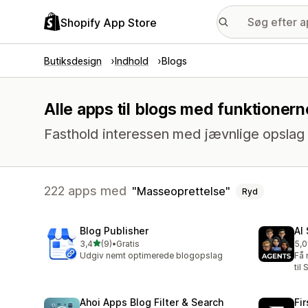
Shopify App Store
Butiksdesign
Indhold
Blogs
Alle apps til blogs med funktioner
Fasthold interessen med jævnlige opslag
222 apps med
Masseoprettelse
Ryd
Blog Publisher
AI
ud af 5 stjerner
3,4
(9)
•
Gratis
5,0
9 anmeldelser i alt
3 a
Udgiv nemt optimerede blogopslag
Få 
til
Ahoi Apps Blog Filter & Search
Fi