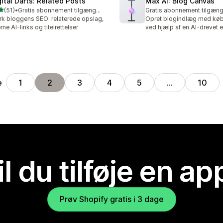
gital Darts: Related Posts
Max AI: Blog Canvas
ud af 5 stjerner
(51)
•
Gratis abonnement tilgængeligt
Gratis abonnement tilgæng
anmeldelser i alt
rk bloggens SEO: relaterede opslag,
Opret blogindlæg med køb
erne AI-links og titelrettelser
ved hjælp af en AI-drevet e
e
1
2
3
4
5
…
10
il du tilføje en ap
Prøv Shopify gratis i 3 dage