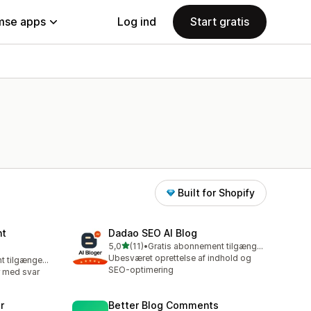
se apps
Log ind
Start gratis
Built for Shopify
nt
Dadao SEO AI Blog
ud af 5 stjerner
5,0
(11)
•
Gratis abonnement tilgængeligt
11 anmeldelser i alt
Ubesværet oprettelse af indhold og
Gratis abonnement tilgængeligt
SEO-optimering
 med svar
r
Better Blog Comments