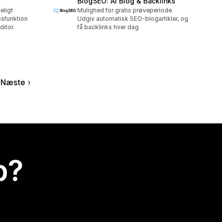
BlogSEO: AI Blog & Backlinks
eligt
Mulighed for gratis prøveperiode
sfunktion
Udgiv automatisk SEO-blogartikler, og
ditor.
få backlinks hver dag
Næste
p?