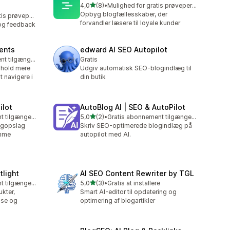
ud af 5 stjerner
4,0
(8)
•
Mulighed for gratis prøveperiode
8 anmeldelser i alt
Opbyg blogfællesskaber, der
Mulighed for gratis prøveperiode
forvandler læsere til loyale kunder
og feedback
tents
edward AI SEO Autopilot
Gratis abonnement tilgængeligt
Gratis
dhold mere
Udgiv automatisk SEO-blogindlæg til
 navigere i
din butik
ilot
AutoBlog AI | SEO & AutoPilot
ud af 5 stjerner
Gratis abonnement tilgængeligt
5,0
(2)
•
Gratis abonnement tilgængeligt
2 anmeldelser i alt
ogopslag
Skriv SEO-optimerede blogindlæg på
emme
autopilot med AI.
tlight
AI SEO Content Rewriter by TGL
ud af 5 stjerner
Gratis abonnement tilgængeligt
5,0
(3)
•
Gratis at installere
3 anmeldelser i alt
kter,
Smart AI-editor til opdatering og
lse og
optimering af blogartikler