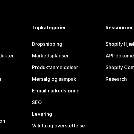
Topkategorier
Ressourcer
Dropshipping
Shopify Hjæ
dukter
Markedspladser
API-dokume
Produktanmeldelser
Shopify Co
g
Mersalg og sampak
Research
E-mailmarkedsføring
SEO
Levering
ion
Valuta og oversættelse