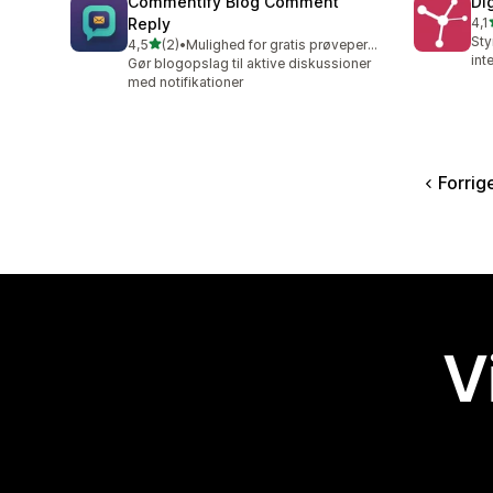
Commentify Blog Comment
Di
Reply
4,1
51 
Sty
ud af 5 stjerner
4,5
(2)
•
Mulighed for gratis prøveperiode
2 anmeldelser i alt
int
Gør blogopslag til aktive diskussioner
med notifikationer
Forrig
V