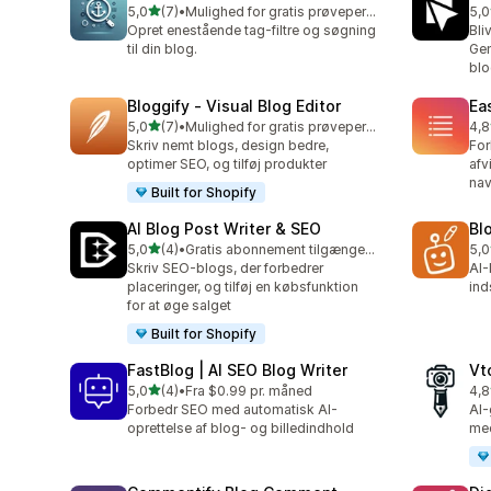
ud af 5 stjerner
5,0
(7)
•
Mulighed for gratis prøveperiode
5,0
7 anmeldelser i alt
3 a
Opret enestående tag-filtre og søgning
Bli
til din blog.
Gem
blo
Bloggify ‑ Visual Blog Editor
Ea
ud af 5 stjerner
5,0
(7)
•
Mulighed for gratis prøveperiode
4,8
7 anmeldelser i alt
13 
Skriv nemt blogs, design bedre,
For
optimer SEO, og tilføj produkter
afv
nav
Built for Shopify
AI Blog Post Writer & SEO
Bl
ud af 5 stjerner
5,0
(4)
•
Gratis abonnement tilgængeligt
5,0
4 anmeldelser i alt
4 a
Skriv SEO-blogs, der forbedrer
AI-
placeringer, og tilføj en købsfunktion
ind
for at øge salget
Built for Shopify
FastBlog | AI SEO Blog Writer
Vt
ud af 5 stjerner
5,0
(4)
•
Fra $0.99 pr. måned
4,8
4 anmeldelser i alt
9 a
Forbedr SEO med automatisk AI-
AI-
oprettelse af blog- og billedindhold
med