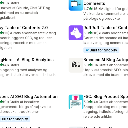
ud af 5 stjerner
(3)
•
Gratis
Comments
nmeldelser i alt
v nævnt af Claude, ChatGPT og
ud af 5 stjerner
4,7
(15)
•
15 anmeldelser i alt
ini med en automatisk
Vis kunders kommentarer 
gskribent
på blogs og produkter
sy Table of Contents 2.0
RuffRuff Table of Con
ud af 5 stjerner
ud af 5 stjerner
(13)
•
Gratis abonnement tilgængeligt
5,0
(16)
•
anmeldelser i alt
16 anmeldelser i alt
bedr bloggens SEO, og reducer
Gør med det samme dit in
isningsprocenten med smart
læservenligt og nemmere at
igation.
Built for Shopify
ogHero ‑ AI Blog & Analytics
Brandini: AI Blog Autop
ud af 5 stjerner
ud af 5 stjerner
(4)
•
Gratis
5,0
(3)
•
nmeldelser i alt
3 anmeldelser i alt
blogopslag med analyser og
Udgiv automatisk SEO-bl
sigter til at skabe vækst i din butik
skrevet med din brandst
ober: AI SEO Blog Automation
FSC: Blog Product Spo
ud af 5 stjerner
ud af 5 stjerner
(9)
•
Gratis at installere
5,0
(4)
•
nmeldelser i alt
4 anmeldelser i alt
genererede blogs af høj kvalitet
Shoppable blog med produ
 produktintroduktioner.
søgning, indholdsfortegne
relaterede artikler
Built for Shopify