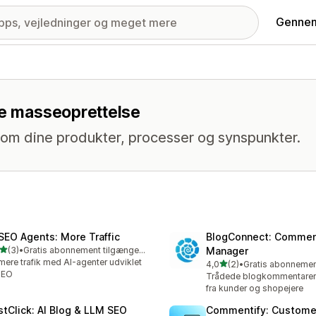
Gennem
ne masseoprettelse
 om dine produkter, processer og synspunkter.
 SEO Agents: More Traffic
BlogConnect: Comme
ud af 5 stjerner
(3)
•
Gratis abonnement tilgængeligt
Manager
nmeldelser i alt
mere trafik med AI-agenter udviklet
ud af 5 stjerner
4,0
(2)
•
2 anmeldelser i alt
 SEO
Trådede blogkommentarer
fra kunder og shopejere
rstClick: AI Blog & LLM SEO
Commentify: Custome