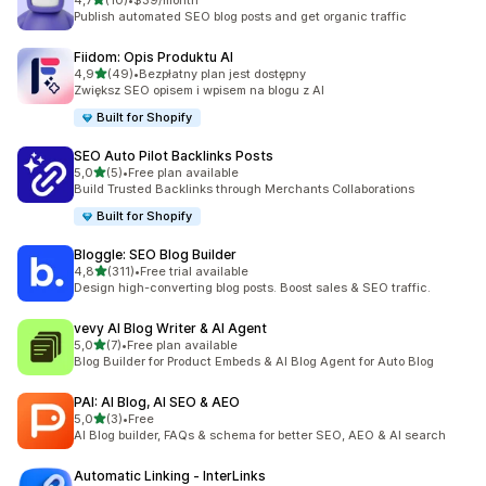
4,7
(10)
•
$39/month
Łączna liczba recenzji: 10
Publish automated SEO blog posts and get organic traffic
Fiidom: Opis Produktu AI
na 5 gwiazdek
4,9
(49)
•
Bezpłatny plan jest dostępny
Łączna liczba recenzji: 49
Zwiększ SEO opisem i wpisem na blogu z AI
Built for Shopify
SEO Auto Pilot Backlinks Posts
na 5 gwiazdek
5,0
(5)
•
Free plan available
Łączna liczba recenzji: 5
Build Trusted Backlinks through Merchants Collaborations
Built for Shopify
Bloggle: SEO Blog Builder
na 5 gwiazdek
4,8
(311)
•
Free trial available
Łączna liczba recenzji: 311
Design high-converting blog posts. Boost sales & SEO traffic.
vevy AI Blog Writer & AI Agent
na 5 gwiazdek
5,0
(7)
•
Free plan available
Łączna liczba recenzji: 7
Blog Builder for Product Embeds & AI Blog Agent for Auto Blog
PAI: AI Blog, AI SEO & AEO
na 5 gwiazdek
5,0
(3)
•
Free
Łączna liczba recenzji: 3
AI Blog builder, FAQs & schema for better SEO, AEO & AI search
Automatic Linking ‑ InterLinks