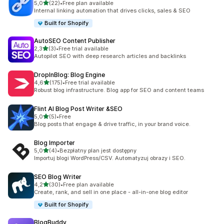
na 5 gwiazdek
5,0
(22)
•
Free plan available
Łączna liczba recenzji: 22
Internal linking automation that drives clicks, sales & SEO
Built for Shopify
AutoSEO Content Publisher
na 5 gwiazdek
2,3
(3)
•
Free trial available
Łączna liczba recenzji: 3
Autopilot SEO with deep research articles and backlinks
DropInBlog: Blog Engine
na 5 gwiazdek
4,6
(175)
•
Free trial available
Łączna liczba recenzji: 175
Robust blog infrastructure. Blog app for SEO and content teams
Flint AI Blog Post Writer &SEO
na 5 gwiazdek
5,0
(5)
•
Free
Łączna liczba recenzji: 5
Blog posts that engage & drive traffic, in your brand voice.
Blog Importer
na 5 gwiazdek
5,0
(4)
•
Bezpłatny plan jest dostępny
Łączna liczba recenzji: 4
Importuj blogi WordPress/CSV. Automatyzuj obrazy i SEO.
SEO Blog Writer
na 5 gwiazdek
4,2
(30)
•
Free plan available
Łączna liczba recenzji: 30
Create, rank, and sell in one place - all-in-one blog editor
Built for Shopify
BlogBuddy