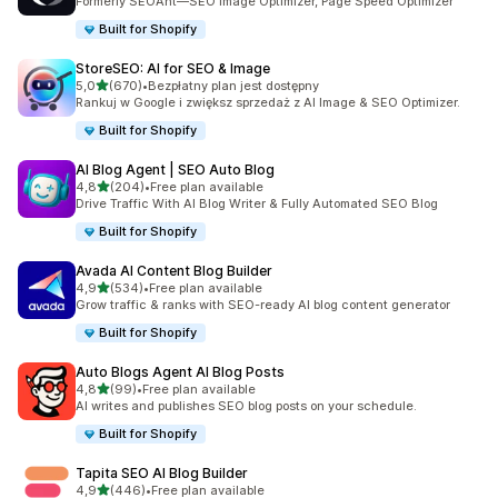
Formerly SEOAnt—SEO Image Optimizer, Page Speed Optimizer
Built for Shopify
StoreSEO: AI for SEO & Image
na 5 gwiazdek
5,0
(670)
•
Bezpłatny plan jest dostępny
Łączna liczba recenzji: 670
Rankuj w Google i zwiększ sprzedaż z AI Image & SEO Optimizer.
Built for Shopify
AI Blog Agent | SEO Auto Blog
na 5 gwiazdek
4,8
(204)
•
Free plan available
Łączna liczba recenzji: 204
Drive Traffic With AI Blog Writer & Fully Automated SEO Blog
Built for Shopify
Avada AI Content Blog Builder
na 5 gwiazdek
4,9
(534)
•
Free plan available
Łączna liczba recenzji: 534
Grow traffic & ranks with SEO-ready AI blog content generator
Built for Shopify
Auto Blogs Agent AI Blog Posts
na 5 gwiazdek
4,8
(99)
•
Free plan available
Łączna liczba recenzji: 99
AI writes and publishes SEO blog posts on your schedule.
Built for Shopify
Tapita SEO AI Blog Builder
na 5 gwiazdek
4,9
(446)
•
Free plan available
Łączna liczba recenzji: 446