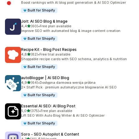
Boost rankings with AI blog post generation & AI SEO Optimizer
Built for Shopify
Jolt: AI SEO Blog & Image
na 5 gwiazdek
4,4
(60)
•
Free plan available
Łączna liczba recenzji: 60
Improve SEO with automated blog & image content creation
Built for Shopify
Recipe Kit ‑ Blog Post Recipes
na 5 gwiazdek
4,8
(82)
•
Free trial available
Łączna liczba recenzji: 82
Shoppable recipe cards with SEO schema, analytics & nutrition
Built for Shopify
autoBlogger | AI SEO Blog
na 5 gwiazdek
4,9
(64)
•
Dostępna darmowa wersja próbna
Łączna liczba recenzji: 64
2× Staff Pick · premium automatyczne blogowanie AI SEO
Built for Shopify
Essential AI SEO: AI Blog Post
na 5 gwiazdek
5,0
(375)
•
Free plan available
Łączna liczba recenzji: 375
Lift SEO With Auto Blog Writer & AI SEO Optimizer
Built for Shopify
Soro ‑ SEO Autopilot & Content
na 5 gwiazdek