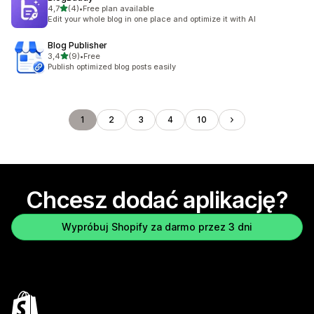
na 5 gwiazdek
4,7
(4)
•
Free plan available
Łączna liczba recenzji: 4
Edit your whole blog in one place and optimize it with AI
Blog Publisher
na 5 gwiazdek
3,4
(9)
•
Free
Łączna liczba recenzji: 9
Publish optimized blog posts easily
1
2
3
4
10
Chcesz dodać aplikację?
Wypróbuj Shopify za darmo przez 3 dni