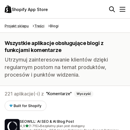
Shopify App Store
Projekt sklepu
Treści
Blogi
Wszystkie aplikacje obsługujące blogi z
funkcjami komentarze
Utrzymuj zainteresowanie klientów dzięki
regularnym postom na temat produktów,
procesów i punktów widzenia.
221 aplikacje(-i) z
Komentarze
Wyczyść
Built for Shopify
SEOWILL: AI SEO & AI Blog Post
na 5 gwiazdek
4,9
(1 715)
•
Bezpłatny plan jest dostępny
Łączna liczba recenzji: 1715