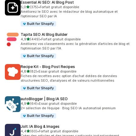
Essential AI SEO: AI Blog Post
étoile(s) sur 5
5,0
(375)
•
Forfait gratuit disponible
375 avis au total
Améliorez le SEO avec le rédacteur de blog automatique et
l’optimiseur SEO par IA
Built for Shopify
Tapita SEO AI Blog Builder
étoile(s) sur 5
4,9
(449)
•
Forfait gratuit disponible
449 avis au total
Améliorez vos classements avec la génération d’articles de blog et
l’optimisation SEO par l’IA
Built for Shopify
Recipe Kit ‑ Blog Post Recipes
étoile(s) sur 5
4,8
(82)
•
Essai gratuit disponible
82 avis au total
Fiches de recettes avec option d’achat dotées de données
structurées SEO, d’analyses et de valeurs nutritionnelles
Built for Shopify
autoBlogger | Blog IA SEO
étoile(s) sur 5
4,9
(64)
•
Essai gratuit disponible
64 avis au total
2× sélection de l’équipe · Blog SEO IA automatisé premium
Built for Shopify
Jolt: IA Blog & Images
étoile(s) sur 5
4,4
(60)
•
Forfait gratuit disponible
60 avis au total
Créer des articles et des images captivants instantanément