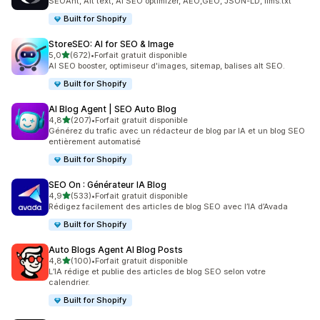
SEOAnt, Alt text, AI SEO optimizer, AEO,GEO, JSON-LD, llms.txt
Built for Shopify
StoreSEO: AI for SEO & Image
étoile(s) sur 5
5,0
(672)
•
Forfait gratuit disponible
672 avis au total
AI SEO booster, optimiseur d'images, sitemap, balises alt SEO.
Built for Shopify
AI Blog Agent | SEO Auto Blog
étoile(s) sur 5
4,8
(207)
•
Forfait gratuit disponible
207 avis au total
Générez du trafic avec un rédacteur de blog par IA et un blog SEO
entièrement automatisé
Built for Shopify
SEO On : Générateur IA Blog
étoile(s) sur 5
4,9
(533)
•
Forfait gratuit disponible
533 avis au total
Rédigez facilement des articles de blog SEO avec l’IA d’Avada
Built for Shopify
Auto Blogs Agent AI Blog Posts
étoile(s) sur 5
4,8
(100)
•
Forfait gratuit disponible
100 avis au total
L’IA rédige et publie des articles de blog SEO selon votre
calendrier.
Built for Shopify