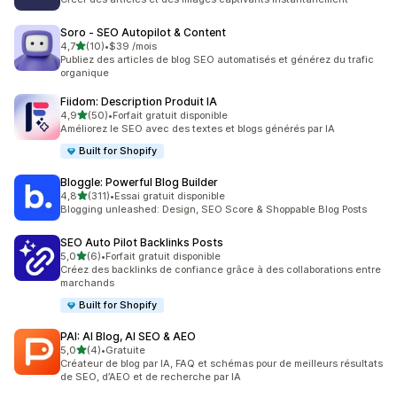
Soro ‑ SEO Autopilot & Content
étoile(s) sur 5
4,7
(10)
•
$39 /mois
10 avis au total
Publiez des articles de blog SEO automatisés et générez du trafic
organique
Fiidom: Description Produit IA
étoile(s) sur 5
4,9
(50)
•
Forfait gratuit disponible
50 avis au total
Améliorez le SEO avec des textes et blogs générés par IA
Built for Shopify
Bloggle: Powerful Blog Builder
étoile(s) sur 5
4,8
(311)
•
Essai gratuit disponible
311 avis au total
Blogging unleashed: Design, SEO Score & Shoppable Blog Posts
SEO Auto Pilot Backlinks Posts
étoile(s) sur 5
5,0
(6)
•
Forfait gratuit disponible
6 avis au total
Créez des backlinks de confiance grâce à des collaborations entre
marchands
Built for Shopify
PAI: AI Blog, AI SEO & AEO
étoile(s) sur 5
5,0
(4)
•
Gratuite
4 avis au total
Créateur de blog par IA, FAQ et schémas pour de meilleurs résultats
de SEO, d’AEO et de recherche par IA