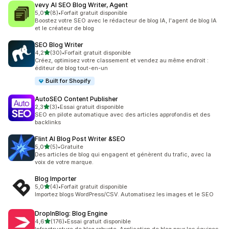
vevy AI SEO Blog Writer, Agent
étoile(s) sur 5
5,0
(8)
•
Forfait gratuit disponible
8 avis au total
Boostez votre SEO avec le rédacteur de blog IA, l'agent de blog IA
et le créateur de blog
SEO Blog Writer
étoile(s) sur 5
4,2
(30)
•
Forfait gratuit disponible
30 avis au total
Créez, optimisez votre classement et vendez au même endroit :
éditeur de blog tout-en-un
Built for Shopify
AutoSEO Content Publisher
étoile(s) sur 5
2,3
(3)
•
Essai gratuit disponible
3 avis au total
SEO en pilote automatique avec des articles approfondis et des
backlinks
Flint AI Blog Post Writer &SEO
étoile(s) sur 5
5,0
(5)
•
Gratuite
5 avis au total
Des articles de blog qui engagent et génèrent du trafic, avec la
voix de votre marque.
Blog Importer
étoile(s) sur 5
5,0
(4)
•
Forfait gratuit disponible
4 avis au total
Importez blogs WordPress/CSV. Automatisez les images et le SEO
DropInBlog: Blog Engine
étoile(s) sur 5
4,6
(176)
•
Essai gratuit disponible
176 avis au total