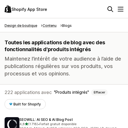
Shopify App Store
Design de boutique
Contenu
Blogs
Toutes les applications de blog avec des
fonctionnalités d'produits intégrés
Maintenez l’intérêt de votre audience à l’aide de
publications régulières sur vos produits, vos
processus et vos opinions.
222 applications avec
Produits intégrés
Effacer
Built for Shopify
SEOWILL: AI SEO & AI Blog Post
étoile(s) sur 5
4,8
(1 718)
•
Forfait gratuit disponible
1718 avis au total