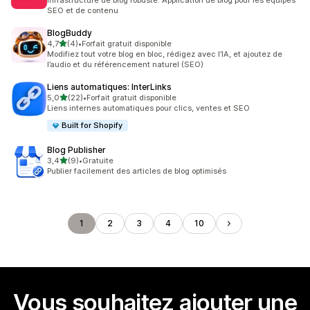
Infrastructure de blog robuste. Application de blog pour les équipes
SEO et de contenu
BlogBuddy
étoile(s) sur 5
4,7
(4)
•
Forfait gratuit disponible
4 avis au total
Modifiez tout votre blog en bloc, rédigez avec l’IA, et ajoutez de
l’audio et du référencement naturel (SEO)
Liens automatiques: InterLinks
étoile(s) sur 5
5,0
(22)
•
Forfait gratuit disponible
22 avis au total
Liens internes automatiques pour clics, ventes et SEO
Built for Shopify
Blog Publisher
étoile(s) sur 5
3,4
(9)
•
Gratuite
9 avis au total
Publier facilement des articles de blog optimisés
1
2
3
4
10
Vous souhaitez ajouter une