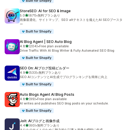
Built for Shopify
StoreSEO: AI for SEO & Image
5つ星中
5.0
(671)
•
無料プランあり
合計レビュー数：671件
画像最適化、サイトマップ、SEO altテキストを備えたAI SEOブースタ
ー
Built for Shopify
AI Blog Agent | SEO Auto Blog
5つ星中
4.8
(204)
•
Free plan available
合計レビュー数：204件
Drive Traffic With AI Blog Writer & Fully Automated SEO Blog
Built for Shopify
SEO On: AIブログ投稿ビルダー
5つ星中
4.9
(533)
•
無料プランあり
合計レビュー数：533件
SEO AIコンテンツとAI生成でブログランキングを簡単に向上
Built for Shopify
Auto Blogs Agent AI Blog Posts
5つ星中
4.8
(99)
•
Free plan available
合計レビュー数：99件
AI writes and publishes SEO blog posts on your schedule.
Built for Shopify
Jolt: AIブログと画像作成
5つ星中
4.4
(60)
•
無料プランあり
合計レビュー数：60件
あなたのサイトのために魅力的な記事と画像を瞬時に作成