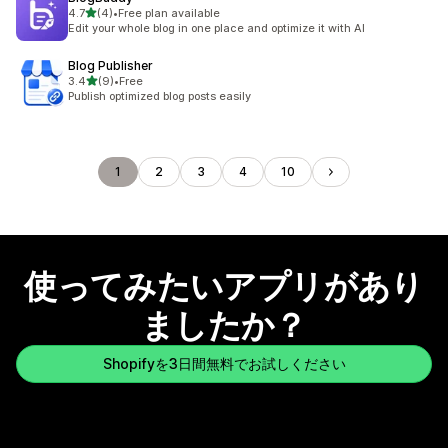
5つ星中
4.7
(4)
•
Free plan available
合計レビュー数：4件
Edit your whole blog in one place and optimize it with AI
Blog Publisher
5つ星中
3.4
(9)
•
Free
合計レビュー数：9件
Publish optimized blog posts easily
1
2
3
4
10
使ってみたいアプリがあり
ましたか？
Shopifyを3日間無料でお試しください