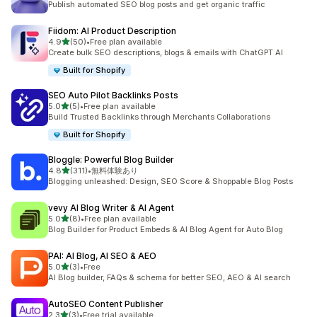
Publish automated SEO blog posts and get organic traffic
Fiidom: AI Product Description
5つ星中
4.9
(50)
•
Free plan available
合計レビュー数：50件
Create bulk SEO descriptions, blogs & emails with ChatGPT AI
Built for Shopify
SEO Auto Pilot Backlinks Posts
5つ星中
5.0
(5)
•
Free plan available
合計レビュー数：5件
Build Trusted Backlinks through Merchants Collaborations
Built for Shopify
Bloggle: Powerful Blog Builder
5つ星中
4.8
(311)
•
無料体験あり
合計レビュー数：311件
Blogging unleashed: Design, SEO Score & Shoppable Blog Posts
vevy AI Blog Writer & AI Agent
5つ星中
5.0
(8)
•
Free plan available
合計レビュー数：8件
Blog Builder for Product Embeds & AI Blog Agent for Auto Blog
PAI: AI Blog, AI SEO & AEO
5つ星中
5.0
(3)
•
Free
合計レビュー数：3件
AI Blog builder, FAQs & schema for better SEO, AEO & AI search
AutoSEO Content Publisher
5つ星中
2.3
(3)
•
Free trial available