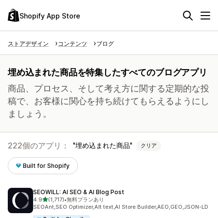
Shopify App Store
ストアデザイン
コンテンツ
ブログ
埋め込まれた商品を特集したすべてのブログアプリ
商品、プロセス、そして考え方に関する定期的な投
稿で、お客様に関心を持ち続けてもらえるようにし
ましょう。
222個のアプリ：
埋め込まれた商品
クリア
Built for Shopify
SEOWILL: AI SEO & AI Blog Post
5つ星中
4.9
(1,717)
•
無料プランあり
合計レビュー数：1717件
SEOAnt,SEO Optimizer,Alt text,AI Store Builder,AEO,GEO,JSON-LD