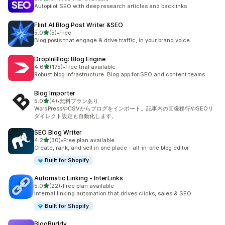
合計レビュー数：3件
Autopilot SEO with deep research articles and backlinks
Flint AI Blog Post Writer &SEO
5つ星中
5.0
(5)
•
Free
合計レビュー数：5件
Blog posts that engage & drive traffic, in your brand voice.
DropInBlog: Blog Engine
5つ星中
4.6
(175)
•
Free trial available
合計レビュー数：175件
Robust blog infrastructure. Blog app for SEO and content teams
Blog Importer
5つ星中
5.0
(4)
•
無料プランあり
合計レビュー数：4件
WordPressやCSVからブログをインポート。記事内の画像移行やSEOリ
ダイレクト設定も自動化します。
SEO Blog Writer
5つ星中
4.2
(30)
•
Free plan available
合計レビュー数：30件
Create, rank, and sell in one place - all-in-one blog editor
Built for Shopify
Automatic Linking ‑ InterLinks
5つ星中
5.0
(22)
•
Free plan available
合計レビュー数：22件
Internal linking automation that drives clicks, sales & SEO
Built for Shopify
BlogBuddy