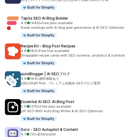
Built for Shopify
Tapita SEO AI Blog Builder
5つ星中
4.9
(449)
•
Free plan available
合計レビュー数：449件
Boost rankings with AI blog post generation & AI SEO Optimizer
Built for Shopify
Recipe Kit ‑ Blog Post Recipes
5つ星中
4.8
(82)
•
Free trial available
合計レビュー数：82件
Shoppable recipe cards with SEO schema, analytics & nutrition
Built for Shopify
autoBlogger | AI SEOブログ
5つ星中
4.9
(64)
•
無料体験あり
合計レビュー数：64件
2回のStaff Pick · プレミアム自動AI SEOブログ運用
Built for Shopify
Essential AI SEO: AI Blog Post
5つ星中
5.0
(375)
•
Free plan available
合計レビュー数：375件
Lift SEO With Auto Blog Writer & AI SEO Optimizer
Built for Shopify
Soro ‑ SEO Autopilot & Content
5つ星中
4.7
(10)
•
$39/month
合計レビュー数：10件