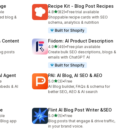
age
Recipe Kit ‑ Blog Post Recipes
เต็ม 5 ดาว
ble
4.8
(82)
•
Free trial available
ทั้งหมด 82 รีวิว
ed blog &
Shoppable recipe cards with SEO
schema, analytics & nutrition
Built for Shopify
& Content
Fiidom: AI Product Description
เต็ม 5 ดาว
4.9
(49)
•
Free plan available
ทั้งหมด 49 รีวิว
og posts
Create bulk SEO descriptions, blogs &
emails with ChatGPT AI
Built for Shopify
AI Agent
PAI: AI Blog, AI SEO & AEO
เต็ม 5 ดาว
e
5.0
(3)
•
Free
ทั้งหมด 3 รีวิว
mbeds & AI
AI Blog builder, FAQs & schema for
better SEO, AEO & AI search
ne
Flint AI Blog Post Writer &SEO
เต็ม 5 ดาว
ble
5.0
(5)
•
Free
ทั้งหมด 5 รีวิว
. Blog app
Blog posts that engage & drive traffic,
in your brand voice.