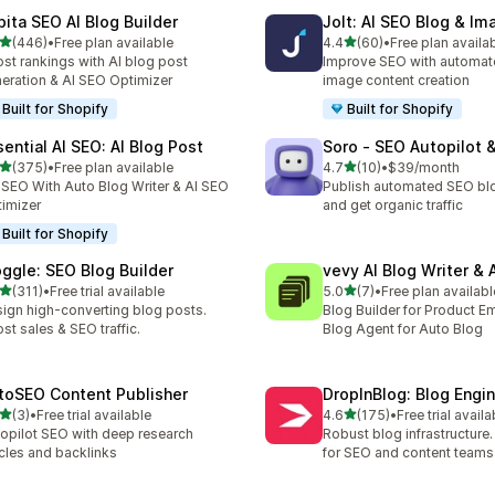
pita SEO AI Blog Builder
Jolt: AI SEO Blog & Im
เต็ม 5 ดาว
เต็ม 5 ดาว
(446)
•
Free plan available
4.4
(60)
•
Free plan availa
หมด 446 รีวิว
ทั้งหมด 60 รีวิว
st rankings with AI blog post
Improve SEO with automat
eration & AI SEO Optimizer
image content creation
Built for Shopify
Built for Shopify
sential AI SEO: AI Blog Post
Soro ‑ SEO Autopilot 
เต็ม 5 ดาว
เต็ม 5 ดาว
(375)
•
Free plan available
4.7
(10)
•
$39/month
หมด 375 รีวิว
ทั้งหมด 10 รีวิว
t SEO With Auto Blog Writer & AI SEO
Publish automated SEO bl
imizer
and get organic traffic
Built for Shopify
oggle: SEO Blog Builder
vevy AI Blog Writer & 
เต็ม 5 ดาว
เต็ม 5 ดาว
(311)
•
Free trial available
5.0
(7)
•
Free plan availabl
หมด 311 รีวิว
ทั้งหมด 7 รีวิว
ign high-converting blog posts.
Blog Builder for Product E
st sales & SEO traffic.
Blog Agent for Auto Blog
toSEO Content Publisher
DropInBlog: Blog Engi
เต็ม 5 ดาว
เต็ม 5 ดาว
(3)
•
Free trial available
4.6
(175)
•
Free trial availa
หมด 3 รีวิว
ทั้งหมด 175 รีวิว
opilot SEO with deep research
Robust blog infrastructure
icles and backlinks
for SEO and content teams