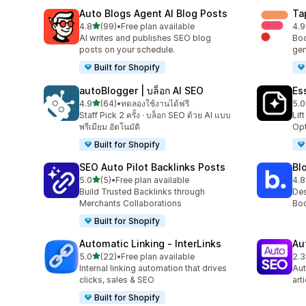
Auto Blogs Agent AI Blog Posts
Ta
เต็ม 5 ดาว
4.8
(99)
•
Free plan available
4.9
ทั้งหมด 99 รีวิว
ทั้ง
AI writes and publishes SEO blog
Boo
posts on your schedule.
gen
Built for Shopify
autoBlogger | บล็อก AI SEO
Es
เต็ม 5 ดาว
4.9
(64)
•
ทดลองใช้งานได้ฟรี
5.0
ทั้งหมด 64 รีวิว
ทั้ง
Staff Pick 2 ครั้ง · บล็อก SEO ด้วย AI แบบ
Lif
พรีเมียม อัตโนมัติ
Opt
Built for Shopify
SEO Auto Pilot Backlinks Posts
Bl
เต็ม 5 ดาว
5.0
(5)
•
Free plan available
4.8
ทั้งหมด 5 รีวิว
ทั้ง
Build Trusted Backlinks through
Des
Merchants Collaborations
Boo
Built for Shopify
Automatic Linking ‑ InterLinks
Au
เต็ม 5 ดาว
5.0
(22)
•
Free plan available
2.3
ทั้งหมด 22 รีวิว
ทั้ง
Internal linking automation that drives
Aut
clicks, sales & SEO
art
Built for Shopify