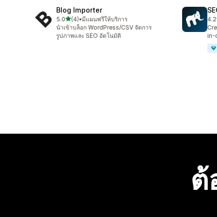
Blog Importer
SE
เต็ม 5 ดาว
5.0
(4)
•
มีแผนฟรีให้บริการ
4.2
ทั้งหมด 4 รีวิว
ทั้ง
นำเข้าบล็อก WordPress/CSV จัดการ
Cre
รูปภาพและ SEO อัตโนมัติ
in-
ต้