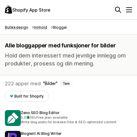
Shopify App Store
Butikkdesign
Innhold
Blogger
Alle bloggapper med funksjoner for bilder
Hold dem interessert med jevnlige innlegg om
produkter, prosess og din mening.
222 apper med
Bilder
Tøm
Built for Shopify
Zeno SEO Blog Editor
av 5 stjerner
5,0
(6)
•
Free plan available
Totalt 6 omtaler
Write blog posts for mistake-free & SEO-optimized content
Blogient AI Blog Writer