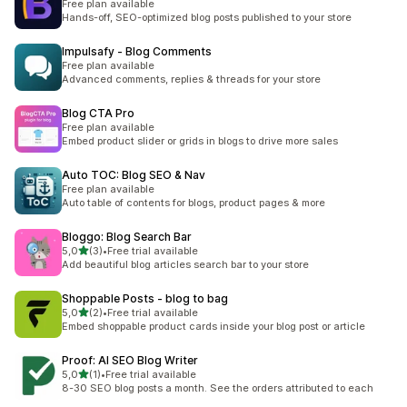
Free plan available
Hands-off, SEO-optimized blog posts published to your store
Impulsafy ‑ Blog Comments
Free plan available
Advanced comments, replies & threads for your store
Blog CTA Pro
Free plan available
Embed product slider or grids in blogs to drive more sales
Auto TOC: Blog SEO & Nav
Free plan available
Auto table of contents for blogs, product pages & more
Bloggo: Blog Search Bar
av 5 stjerner
5,0
(3)
•
Free trial available
Totalt 3 omtaler
Add beautiful blog articles search bar to your store
Shoppable Posts ‑ blog to bag
av 5 stjerner
5,0
(2)
•
Free trial available
Totalt 2 omtaler
Embed shoppable product cards inside your blog post or article
Proof: AI SEO Blog Writer
av 5 stjerner
5,0
(1)
•
Free trial available
Totalt 1 omtaler
8-30 SEO blog posts a month. See the orders attributed to each