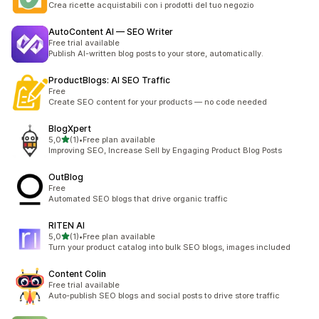
Crea ricette acquistabili con i prodotti del tuo negozio
AutoContent AI — SEO Writer
Free trial available
Publish AI-written blog posts to your store, automatically.
ProductBlogs: AI SEO Traffic
Free
Create SEO content for your products — no code needed
BlogXpert
av 5 stjerner
5,0
(1)
•
Free plan available
Totalt 1 omtaler
Improving SEO, Increase Sell by Engaging Product Blog Posts
OutBlog
Free
Automated SEO blogs that drive organic traffic
RITEN AI
av 5 stjerner
5,0
(1)
•
Free plan available
Totalt 1 omtaler
Turn your product catalog into bulk SEO blogs, images included
Content Colin
Free trial available
Auto-publish SEO blogs and social posts to drive store traffic