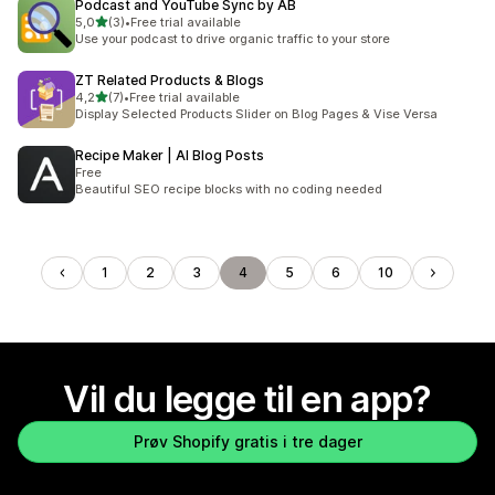
Podcast and YouTube Sync by AB
av 5 stjerner
5,0
(3)
•
Free trial available
Totalt 3 omtaler
Use your podcast to drive organic traffic to your store
ZT Related Products & Blogs
av 5 stjerner
4,2
(7)
•
Free trial available
Totalt 7 omtaler
Display Selected Products Slider on Blog Pages & Vise Versa
Recipe Maker | AI Blog Posts
Free
Beautiful SEO recipe blocks with no coding needed
1
2
3
4
5
6
10
Vil du legge til en app?
Prøv Shopify gratis i tre dager