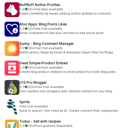
RuffRuff Author Profiles
av 5 stjerner
5,0
(3)
•
Free plan available
Totalt 3 omtaler
Boost credibility by easily adding author profiles to contents
Ahoi Apps: Blog Posts Likes
av 5 stjerner
5,0
(2)
•
Free trial available
Totalt 2 omtaler
Allow customers to like your articles to add social proof
Sunny ‑ Blog Comment Manager
av 5 stjerner
4,3
(9)
•
Free trial available
Totalt 9 omtaler
Notifications, Reply by Email & Awesome Spam Filter for Blogs
Dead Simple Product Embed
av 5 stjerner
5,0
(4)
•
Free trial available
Totalt 4 omtaler
Create blog product embeds to show products inside blog posts
LFS Pro Blogger
av 5 stjerner
4,7
(23)
•
Free trial available
Totalt 23 omtaler
Turn readers into shoppers with related content for your blog.
Sprite
Free trial available
Rank in search. Get cited by AI. Create content that compounds
Tuduu ‑ Sell with recipes
av 5 stjerner
5,0
(9)
•
Prova gratuita disponibile
Totalt 9 omtaler