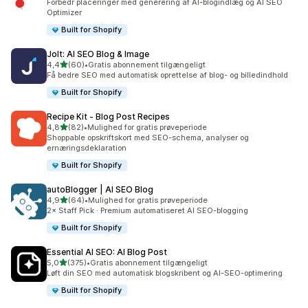
Forbedr placeringer med generering af AI-blogindlæg og AI SEO
Optimizer
Built for Shopify
Jolt: AI SEO Blog & Image
ud af 5 stjerner
4,4
(60)
•
Gratis abonnement tilgængeligt
60 anmeldelser i alt
Få bedre SEO med automatisk oprettelse af blog- og billedindhold
Built for Shopify
Recipe Kit ‑ Blog Post Recipes
ud af 5 stjerner
4,8
(82)
•
Mulighed for gratis prøveperiode
82 anmeldelser i alt
Shoppable opskriftskort med SEO-schema, analyser og
ernæringsdeklaration
Built for Shopify
autoBlogger | AI SEO Blog
ud af 5 stjerner
4,9
(64)
•
Mulighed for gratis prøveperiode
64 anmeldelser i alt
2× Staff Pick · Premium automatiseret AI SEO-blogging
Built for Shopify
Essential AI SEO: AI Blog Post
ud af 5 stjerner
5,0
(375)
•
Gratis abonnement tilgængeligt
375 anmeldelser i alt
Løft din SEO med automatisk blogskribent og AI-SEO-optimering
Built for Shopify