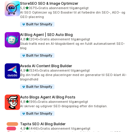
StoreSEO SEO & Image Optimizer
ud af 5 stjerner
5,0
(671)
•
Gratis abonnement tilgængeligt
671 anmeldelser i alt
AI SEO Optimizer og SEO Booster til at forbedre din SEO-, AEO- og
GEO-placering
Built for Shopify
AI Blog Agent | SEO Auto Blog
ud af 5 stjerner
4,8
(204)
•
Gratis abonnement tilgængeligt
204 anmeldelser i alt
Skab trafik med en AI-blogskribent og en fuldt automatiseret SEO-
blog
Built for Shopify
Avada AI Content Blog Builder
ud af 5 stjerner
4,9
(534)
•
Gratis abonnement tilgængeligt
534 anmeldelser i alt
Øg din trafik og dine placeringer med en generator til SEO-klart AI-
blogindhold
Built for Shopify
Auto Blogs Agent AI Blog Posts
ud af 5 stjerner
4,8
(99)
•
Gratis abonnement tilgængeligt
99 anmeldelser i alt
AI skriver og udgiver SEO-blogopslag efter din tidsplan.
Built for Shopify
Tapita SEO AI Blog Builder
ud af 5 stjerner
4,9
(446)
•
Gratis abonnement tilgængeligt
446 anmeldelser i alt