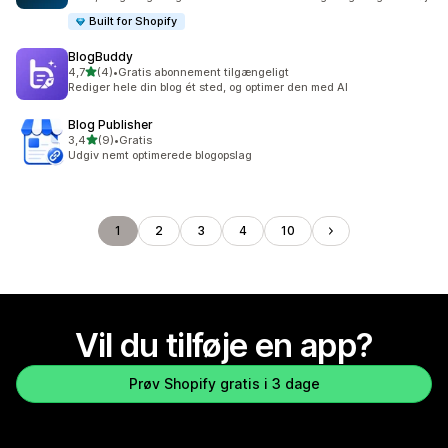
Built for Shopify
BlogBuddy
ud af 5 stjerner
4,7
(4)
•
Gratis abonnement tilgængeligt
4 anmeldelser i alt
Rediger hele din blog ét sted, og optimer den med AI
Blog Publisher
ud af 5 stjerner
3,4
(9)
•
Gratis
9 anmeldelser i alt
Udgiv nemt optimerede blogopslag
1
2
3
4
10
Vil du tilføje en app?
Prøv Shopify gratis i 3 dage