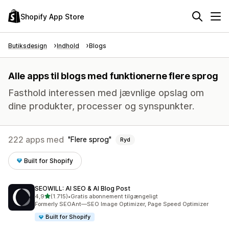
Shopify App Store
Butiksdesign
Indhold
Blogs
Alle apps til blogs med funktionerne flere sprog
Fasthold interessen med jævnlige opslag om
dine produkter, processer og synspunkter.
222 apps med
Flere sprog
Ryd
Built for Shopify
SEOWILL: AI SEO & AI Blog Post
ud af 5 stjerner
4,9
(1.715)
•
Gratis abonnement tilgængeligt
1715 anmeldelser i alt
Formerly SEOAnt—SEO Image Optimizer, Page Speed Optimizer
Built for Shopify