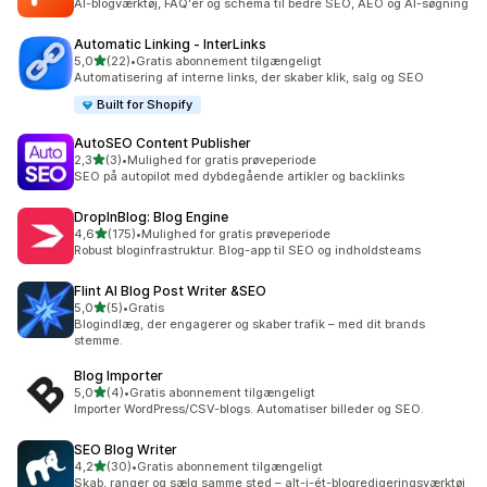
AI-blogværktøj, FAQ'er og schema til bedre SEO, AEO og AI-søgning
Automatic Linking ‑ InterLinks
ud af 5 stjerner
5,0
(22)
•
Gratis abonnement tilgængeligt
22 anmeldelser i alt
Automatisering af interne links, der skaber klik, salg og SEO
Built for Shopify
AutoSEO Content Publisher
ud af 5 stjerner
2,3
(3)
•
Mulighed for gratis prøveperiode
3 anmeldelser i alt
SEO på autopilot med dybdegående artikler og backlinks
DropInBlog: Blog Engine
ud af 5 stjerner
4,6
(175)
•
Mulighed for gratis prøveperiode
175 anmeldelser i alt
Robust bloginfrastruktur. Blog-app til SEO og indholdsteams
Flint AI Blog Post Writer &SEO
ud af 5 stjerner
5,0
(5)
•
Gratis
5 anmeldelser i alt
Blogindlæg, der engagerer og skaber trafik – med dit brands
stemme.
Blog Importer
ud af 5 stjerner
5,0
(4)
•
Gratis abonnement tilgængeligt
4 anmeldelser i alt
Importer WordPress/CSV-blogs. Automatiser billeder og SEO.
SEO Blog Writer
ud af 5 stjerner
4,2
(30)
•
Gratis abonnement tilgængeligt
30 anmeldelser i alt
Skab, ranger og sælg samme sted – alt-i-ét-blogredigeringsværktøj