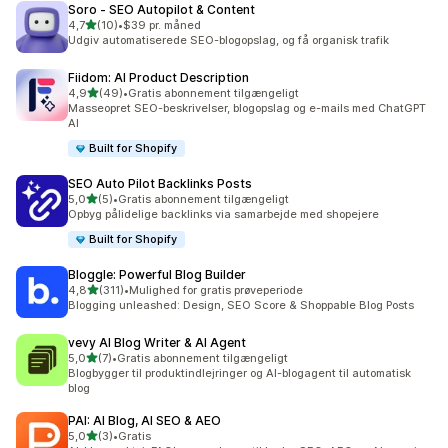
Soro ‑ SEO Autopilot & Content
ud af 5 stjerner
4,7
(10)
•
$39 pr. måned
10 anmeldelser i alt
Udgiv automatiserede SEO-blogopslag, og få organisk trafik
Fiidom: AI Product Description
ud af 5 stjerner
4,9
(49)
•
Gratis abonnement tilgængeligt
49 anmeldelser i alt
Masseopret SEO-beskrivelser, blogopslag og e-mails med ChatGPT
AI
Built for Shopify
SEO Auto Pilot Backlinks Posts
ud af 5 stjerner
5,0
(5)
•
Gratis abonnement tilgængeligt
5 anmeldelser i alt
Opbyg pålidelige backlinks via samarbejde med shopejere
Built for Shopify
Bloggle: Powerful Blog Builder
ud af 5 stjerner
4,8
(311)
•
Mulighed for gratis prøveperiode
311 anmeldelser i alt
Blogging unleashed: Design, SEO Score & Shoppable Blog Posts
vevy AI Blog Writer & AI Agent
ud af 5 stjerner
5,0
(7)
•
Gratis abonnement tilgængeligt
7 anmeldelser i alt
Blogbygger til produktindlejringer og AI-blogagent til automatisk
blog
PAI: AI Blog, AI SEO & AEO
ud af 5 stjerner
5,0
(3)
•
Gratis
3 anmeldelser i alt