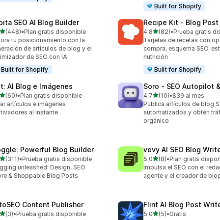
Built for Shopify
pita SEO AI Blog Builder
Recipe Kit ‑ Blog Pos
de 5 estrellas
de 5 estrellas
(448)
•
Plan gratis disponible
4.8
(82)
•
Prueba gratis di
 reseñas en total
82 reseñas en total
ora tu posicionamiento con la
Tarjetas de recetas con op
eración de artículos de blog y el
compra, esquema SEO, est
imizador de SEO con IA
nutrición
Built for Shopify
Built for Shopify
lt: AI Blog e Imágenes
Soro ‑ SEO Autopilot 
de 5 estrellas
de 5 estrellas
(60)
•
Plan gratis disponible
4.7
(10)
•
$39 al mes
reseñas en total
10 reseñas en total
ar artículos e imágenes
Publica artículos de blog 
tivadores al instante
automatizados y obtén trá
orgánico
oggle: Powerful Blog Builder
vevy AI SEO Blog Write
de 5 estrellas
de 5 estrellas
(311)
•
Prueba gratis disponible
5.0
(8)
•
Plan gratis dispo
 reseñas en total
8 reseñas en total
gging unleashed: Design, SEO
Impulsa el SEO con el redac
re & Shoppable Blog Posts
agente y el creador de blo
toSEO Content Publisher
Flint AI Blog Post Wri
de 5 estrellas
de 5 estrellas
(3)
•
Prueba gratis disponible
5.0
(5)
•
Gratis
eseñas en total
5 reseñas en total