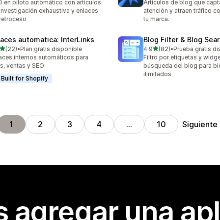
 en piloto automático con artículos
Artículos de blog que capt
investigación exhaustiva y enlaces
atención y atraen tráfico c
retroceso
tu marca.
laces automatica: InterLinks
Blog Filter & Blog Sea
de 5 estrellas
de 5 estrellas
(22)
•
Plan gratis disponible
4.9
(82)
•
Prueba gratis di
reseñas en total
82 reseñas en total
aces internos automáticos para
Filtro por etiquetas y widg
cs, ventas y SEO
búsqueda del blog para b
ilimitados
Built for Shopify
Siguiente
1
2
3
4
…
10
s agregar una apl