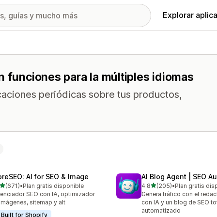
Explorar aplic
n funciones para la múltiples idiomas
icaciones periódicas sobre tus productos,
oreSEO: AI for SEO & Image
AI Blog Agent | SEO A
de 5 estrellas
de 5 estrellas
(671)
•
Plan gratis disponible
4.8
(205)
•
Plan gratis dis
 reseñas en total
205 reseñas en total
enciador SEO con IA, optimizador
Genera tráfico con el reda
imágenes, sitemap y alt
con IA y un blog de SEO t
automatizado
Built for Shopify