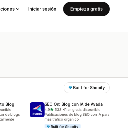
aciones
Iniciar sesión
Empieza gratis
Built for Shopify
uto Blog
SEO On: Blog con IA de Avada
de 5 estrellas
ponible
4.9
(533)
•
Plan gratis disponible
533 reseñas en total
ctor de blogs
Publicaciones de blog SEO con IA para
otalmente
más tráfico orgánico
Built for Shopify