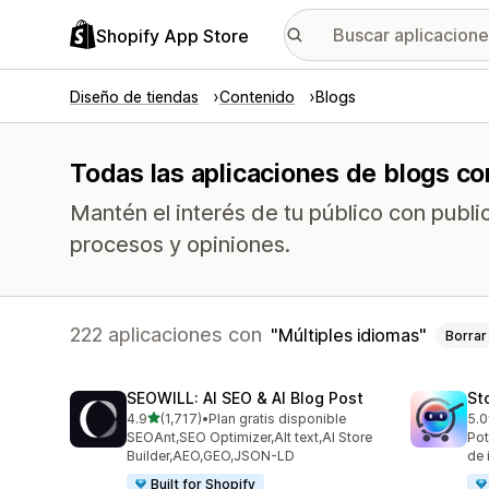
Shopify App Store
Diseño de tiendas
Contenido
Blogs
Todas las aplicaciones de blogs co
Mantén el interés de tu público con publ
procesos y opiniones.
222 aplicaciones con
Múltiples idiomas
Borrar
SEOWILL: AI SEO & AI Blog Post
St
de 5 estrellas
4.9
(1,717)
•
Plan gratis disponible
5.0
1717 reseñas en total
671
SEOAnt,SEO Optimizer,Alt text,AI Store
Pot
Builder,AEO,GEO,JSON-LD
de 
Built for Shopify