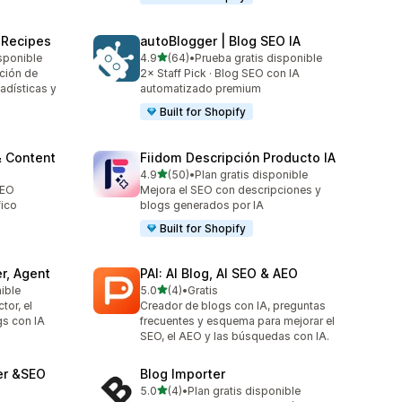
t Recipes
autoBlogger | Blog SEO IA
de 5 estrellas
sponible
4.9
(64)
•
Prueba gratis disponible
64 reseñas en total
ción de
2× Staff Pick · Blog SEO con IA
adísticas y
automatizado premium
Built for Shopify
& Content
Fiidom Descripción Producto IA
de 5 estrellas
4.9
(50)
•
Plan gratis disponible
50 reseñas en total
SEO
Mejora el SEO con descripciones y
fico
blogs generados por IA
Built for Shopify
r, Agent
PAI: AI Blog, AI SEO & AEO
de 5 estrellas
nible
5.0
(4)
•
Gratis
4 reseñas en total
tor, el
Creador de blogs con IA, preguntas
gs con IA
frecuentes y esquema para mejorar el
SEO, el AEO y las búsquedas con IA.
ter &SEO
Blog Importer
de 5 estrellas
5.0
(4)
•
Plan gratis disponible
4 reseñas en total