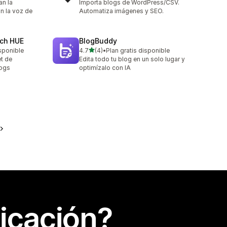
an la
Importa blogs de WordPress/CSV.
on la voz de
Automatiza imágenes y SEO.
rch HUE
BlogBuddy
de 5 estrellas
sponible
4.7
(4)
•
Plan gratis disponible
4 reseñas en total
et de
Edita todo tu blog en un solo lugar y
logs
optimízalo con IA
icación?