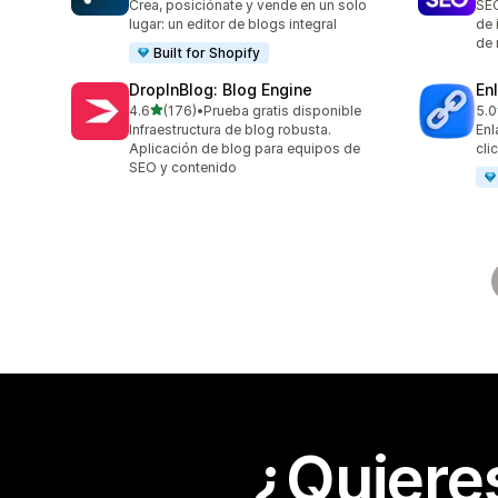
Crea, posiciónate y vende en un solo
SEO
lugar: un editor de blogs integral
de 
de 
Built for Shopify
DropInBlog: Blog Engine
En
de 5 estrellas
4.6
(176)
•
Prueba gratis disponible
5.0
176 reseñas en total
22 
Infraestructura de blog robusta.
Enl
Aplicación de blog para equipos de
cli
SEO y contenido
¿Quiere