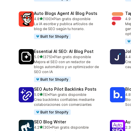
Auto Blogs Agent AI Blog Posts
Ta
de 5 estrellas
4.8
(100)
•
Plan gratis disponible
4.9
100 reseñas en total
448
La IA escribe y publica artículos de
Mej
blog de SEO según tu horario.
gen
opt
Built for Shopify
Essential AI SEO: AI Blog Post
Jo
de 5 estrellas
5.0
(375)
•
Plan gratis disponible
4.4
375 reseñas en total
60 
Mejora el SEO con un redactor de
Cre
blogs automático y un optimizador de
cau
SEO con IA
Built for Shopify
SEO Auto Pilot Backlinks Posts
Bl
de 5 estrellas
5.0
(5)
•
Plan gratis disponible
4.8
5 reseñas en total
311
Crea backlinks confiables mediante
Blo
colaboraciones con comerciantes
Sco
Built for Shopify
SEO Blog Writer
Au
de 5 estrellas
4.2
(30)
•
Plan gratis disponible
2.3
30 reseñas en total
3 r