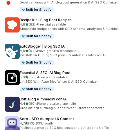
Boost rankings with AI blog post generation & AI SEO Optimizer
Built for Shopify
Recipe Kit ‑ Blog Post Recipes
stelle su 5
4,8
(82)
•
Free trial available
82 recensioni totali
Shoppable recipe cards with SEO schema, analytics & nutrition
Built for Shopify
autoBlogger | Blog SEO IA
stelle su 5
4,9
(64)
•
Prova gratuita disponibile
64 recensioni totali
2× Staff Pick · Blog SEO premium automatizzato con IA
Built for Shopify
Essential AI SEO: AI Blog Post
stelle su 5
5,0
(375)
•
Free plan available
375 recensioni totali
Lift SEO With Auto Blog Writer & AI SEO Optimizer
Built for Shopify
Jolt: Blog e Immagini con IA
stelle su 5
4,4
(60)
•
Piano gratuito disponibile
60 recensioni totali
Crea articoli e immagini accattivanti istantaneamente
Soro ‑ SEO Autopilot & Content
stelle su 5
4,7
(10)
•
$39/month
10 recensioni totali
Publish automated SEO blog posts and get organic traffic