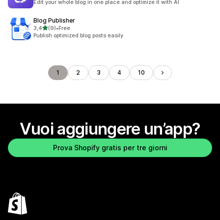
Edit your whole blog in one place and optimize it with AI
Blog Publisher
stelle su 5
3,4
(9)
•
Free
9 recensioni totali
Publish optimized blog posts easily
1
2
3
4
10
Vuoi aggiungere un’app?
Prova Shopify gratis per tre giorni