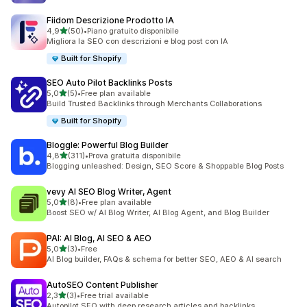
Fiidom Descrizione Prodotto IA
stelle su 5
4,9
(50)
•
Piano gratuito disponibile
50 recensioni totali
Migliora la SEO con descrizioni e blog post con IA
Built for Shopify
SEO Auto Pilot Backlinks Posts
stelle su 5
5,0
(5)
•
Free plan available
5 recensioni totali
Build Trusted Backlinks through Merchants Collaborations
Built for Shopify
Bloggle: Powerful Blog Builder
stelle su 5
4,8
(311)
•
Prova gratuita disponibile
311 recensioni totali
Blogging unleashed: Design, SEO Score & Shoppable Blog Posts
vevy AI SEO Blog Writer, Agent
stelle su 5
5,0
(8)
•
Free plan available
8 recensioni totali
Boost SEO w/ AI Blog Writer, AI Blog Agent, and Blog Builder
PAI: AI Blog, AI SEO & AEO
stelle su 5
5,0
(3)
•
Free
3 recensioni totali
AI Blog builder, FAQs & schema for better SEO, AEO & AI search
AutoSEO Content Publisher
stelle su 5
2,3
(3)
•
Free trial available
3 recensioni totali
Autopilot SEO with deep research articles and backlinks