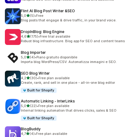
Flint AI Blog Post Writer &SEO
stelle su 5
5,0
(5)
•
Free
5 recensioni totali
Blog posts that engage & drive traffic, in your brand voice.
DropInBlog: Blog Engine
stelle su 5
4,6
(175)
•
Free trial available
175 recensioni totali
Robust blog infrastructure. Blog app for SEO and content teams
Blog Importer
stelle su 5
5,0
(4)
•
Piano gratuito disponibile
4 recensioni totali
Importa blog WordPress/CSV. Automatizza immagini e SEO.
SEO Blog Writer
stelle su 5
4,2
(30)
•
Free plan available
30 recensioni totali
Create, rank, and sell in one place - all-in-one blog editor
Built for Shopify
Automatic Linking ‑ InterLinks
stelle su 5
5,0
(22)
•
Free plan available
22 recensioni totali
Internal linking automation that drives clicks, sales & SEO
Built for Shopify
BlogBuddy
stelle su 5
4,7
(4)
•
Free plan available
4 recensioni totali