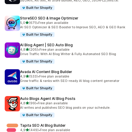
SEOAnt, Alt text, AI Store builder, AEO, GEO, JSON-LD,llms.txt
Built for Shopify
StoreSEO SEO & Image Optimizer
stelle su 5
5,0
(671)
•
Free plan available
671 recensioni totali
AI SEO Optimizer & SEO Booster to Improve SEO, AEO & GEO Rank
Built for Shopify
AI Blog Agent | SEO Auto Blog
stelle su 5
4,8
(205)
•
Free plan available
205 recensioni totali
Drive Traffic With AI Blog Writer & Fully Automated SEO Blog
Built for Shopify
Avada AI Content Blog Builder
stelle su 5
4,9
(533)
•
Free plan available
533 recensioni totali
Grow traffic & ranks with SEO-ready AI blog content generator
Built for Shopify
Auto Blogs Agent AI Blog Posts
stelle su 5
4,8
(99)
•
Free plan available
99 recensioni totali
AI writes and publishes SEO blog posts on your schedule.
Built for Shopify
Tapita SEO AI Blog Builder
stelle su 5
4,9
(449)
•
Free plan available
449 recensioni totali