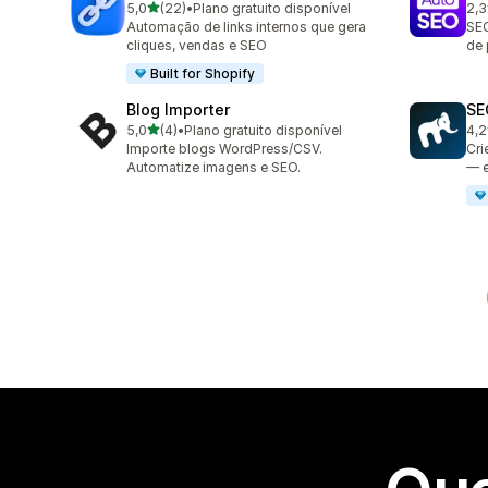
de 5 estrelas
5,0
(22)
•
Plano gratuito disponível
2,3
22 avaliações ao todo
3 a
Automação de links internos que gera
SEO
cliques, vendas e SEO
de 
Built for Shopify
Blog Importer
SE
de 5 estrelas
5,0
(4)
•
Plano gratuito disponível
4,2
4 avaliações ao todo
30 
Importe blogs WordPress/CSV.
Cri
Automatize imagens e SEO.
— e