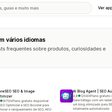
Ver ap
m vários idiomas
ts frequentes sobre produtos, curiosidades e
oreSEO SEO & Image
AI Blog Agent | SEO A
de 5 estrelas
timizer
4,8
(204)
•
Plano gratuito 
204 avaliações ao todo
Gere tráfego com um redato
de 5 estrelas
(670)
•
Plano gratuito disponível
 avaliações ao todo
um blog otimizado para S
SEO Optimizer e SEO Booster para
totalmente automatizado
horar o ranqueamento de SEO, AEO