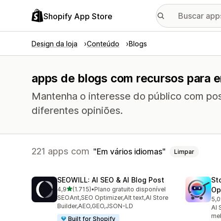
Shopify App Store
Design da loja
Conteúdo
Blogs
apps de blogs com recursos para e
Mantenha o interesse do público com pos
diferentes opiniões.
221 apps com
Em vários idiomas
Limpar
SEOWILL: AI SEO & AI Blog Post
St
de 5 estrelas
4,9
(1.715)
•
Plano gratuito disponível
Op
1715 avaliações ao todo
SEOAnt,SEO Optimizer,Alt text,AI Store
5,0
670
Builder,AEO,GEO,JSON-LD
AI 
mel
Built for Shopify