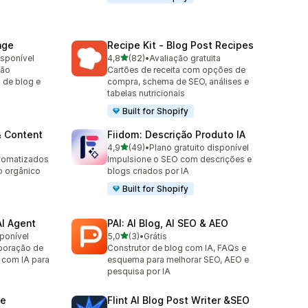
age
Recipe Kit ‑ Blog Post Recipes
de 5 estrelas
isponível
4,8
(82)
•
Avaliação gratuita
82 avaliações ao todo
ção
Cartões de receita com opções de
 de blog e
compra, schema de SEO, análises e
tabelas nutricionais
Built for Shopify
& Content
Fiidom: Descrição Produto IA
de 5 estrelas
4,9
(49)
•
Plano gratuito disponível
49 avaliações ao todo
utomatizados
Impulsione o SEO com descrições e
o orgânico
blogs criados por IA
Built for Shopify
AI Agent
PAI: AI Blog, AI SEO & AEO
de 5 estrelas
sponível
5,0
(3)
•
Grátis
3 avaliações ao todo
rporação de
Construtor de blog com IA, FAQs e
 com IA para
esquema para melhorar SEO, AEO e
pesquisa por IA
ne
Flint AI Blog Post Writer &SEO