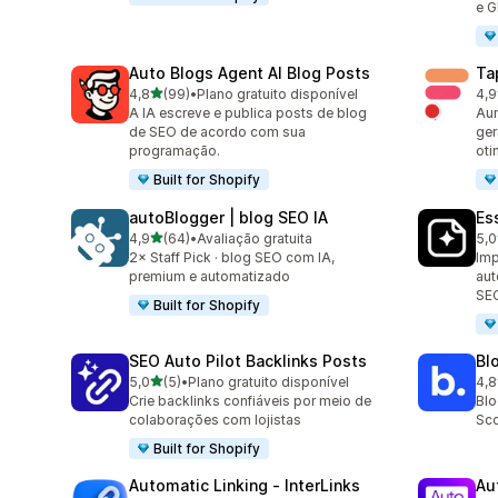
e 
Auto Blogs Agent AI Blog Posts
Ta
de 5 estrelas
4,8
(99)
•
Plano gratuito disponível
4,9
99 avaliações ao todo
446
A IA escreve e publica posts de blog
Aum
de SEO de acordo com sua
ger
programação.
oti
Built for Shopify
autoBlogger | blog SEO IA
Es
de 5 estrelas
4,9
(64)
•
Avaliação gratuita
5,0
64 avaliações ao todo
375
2× Staff Pick · blog SEO com IA,
Imp
premium e automatizado
aut
SE
Built for Shopify
SEO Auto Pilot Backlinks Posts
Bl
de 5 estrelas
5,0
(5)
•
Plano gratuito disponível
4,8
5 avaliações ao todo
311
Crie backlinks confiáveis por meio de
Blo
colaborações com lojistas
Sco
Built for Shopify
Automatic Linking ‑ InterLinks
Au