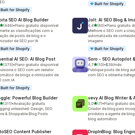
GEO
Built for Shopify
Built for Shopify
pita SEO AI Blog Builder
Jolt: AI SEO Blog & Im
de 5 estrelas
de 5 estrelas
(446)
•
Plano gratuito disponível
4,4
(60)
•
Plano gratuito d
 avaliações ao todo
60 avaliações ao todo
ente as classificações com a
Melhore o SEO com a cria
ação de posts de blog e o
automatizada de conteúdo
mizador de SEO por IA
imagens
Built for Shopify
Built for Shopify
sential AI SEO: AI Blog Post
Soro ‑ SEO Autopilot 
de 5 estrelas
de 5 estrelas
(375)
•
Plano gratuito disponível
4,7
(10)
•
$39/mês
 avaliações ao todo
10 avaliações ao todo
ulsione o SEO com um redator
Publique posts de blog a
omático de blogs e otimizador de
com SEO e obtenha tráfeg
O com IA
Built for Shopify
oggle: Powerful Blog Builder
vevy AI Blog Writer & 
de 5 estrelas
de 5 estrelas
(311)
•
Avaliação gratuita
5,0
(7)
•
Plano gratuito di
 avaliações ao todo
7 avaliações ao todo
gging unleashed: Design, SEO
Criador de blog para inco
re & Shoppable Blog Posts
produtos e agente de blog
blog automático
toSEO Content Publisher
DropInBlog: Blog Engi