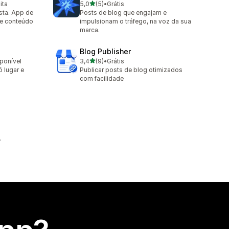
de 5 estrelas
ita
5,0
(5)
•
Grátis
5 avaliações ao todo
usta. App de
Posts de blog que engajam e
 e conteúdo
impulsionam o tráfego, na voz da sua
marca.
Blog Publisher
de 5 estrelas
sponível
3,4
(9)
•
Grátis
9 avaliações ao todo
 lugar e
Publicar posts de blog otimizados
com facilidade