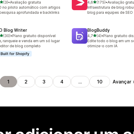
de 5 estrelas
de 5 estrelas
(3)
•
Avaliação gratuita
4,6
(175)
•
Avaliação gratu
valiações ao todo
175 avaliações ao todo
 no piloto automático com artigos
Infraestrutura de blog rob
pesquisa aprofundada e backlinks
blog para equipes de SEO
O Blog Writer
BlogBuddy
de 5 estrelas
de 5 estrelas
(30)
•
Plano gratuito disponível
4,7
(4)
•
Plano gratuito di
avaliações ao todo
4 avaliações ao todo
e, ranqueie e venda em um só lugar
Edite todo o blog em um só
ditor de blog completo
otimize-o com IA
Built for Shopify
Avançar
1
2
3
4
…
10