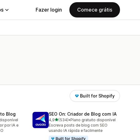
ps
Fazer login
Comece grátis
Built for Shopify
uto Blog
SEO On: Criador de Blog com IA
de 5 estrelas
disponível
4,9
(534)
•
Plano gratuito disponível
534 avaliações ao todo
r por IA e
Escreva posts de blog com SEO
EO
usando IA rápida e facilmente
Built for Shopify