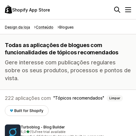
Shopify App Store
Design da loja
Conteúdo
Blogues
Todas as aplicações de blogues com
funcionalidades de tópicos recomendados
Gere interesse com publicações regulares
sobre os seus produtos, processos e pontos de
vista.
222 aplicações com
Tópicos recomendados
Limpar
Built for Shopify
Turboblog ‑ Blog Builder
de 5 estrelas
5,0
(1)
•
Free trial available
1 total de avaliações