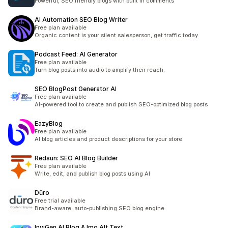
Powerful, SEO friendly blogs with built in comments
AI Automation SEO Blog Writer
Free plan available
Organic content is your silent salesperson, get traffic today
Podcast Feed: AI Generator
Free plan available
Turn blog posts into audio to amplify their reach.
SEO BlogPost Generator AI
Free plan available
AI-powered tool to create and publish SEO-optimized blog posts
EazyBlog
Free plan available
AI blog articles and product descriptions for your store.
Redsun: SEO AI Blog Builder
Free plan available
Write, edit, and publish blog posts using AI
Dūro
Free trial available
Brand-aware, auto-publishing SEO blog engine.
InviGen AI Blog & Img Alt Text