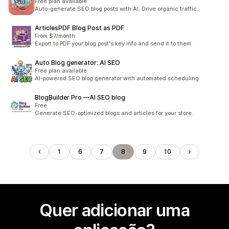
Free plan available
Auto-generate SEO blog posts with AI. Drive organic traffic.
ArticlesPDF Blog Post as PDF
From $7/month
Export to PDF your blog post's key info and send it to them.
Auto Blog generator: AI SEO
Free plan available
AI-powered SEO blog generator with automated scheduling
BlogBuilder Pro —AI SEO blog
Free
Generate SEO-optimized blogs and articles for your store.
1
6
7
8
9
10
Quer adicionar uma