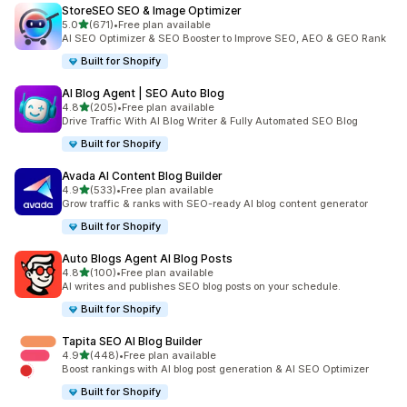
StoreSEO SEO & Image Optimizer
เต็ม 5 ดาว
5.0
(671)
•
Free plan available
ทั้งหมด 671 รีวิว
AI SEO Optimizer & SEO Booster to Improve SEO, AEO & GEO Rank
Built for Shopify
AI Blog Agent | SEO Auto Blog
เต็ม 5 ดาว
4.8
(205)
•
Free plan available
ทั้งหมด 205 รีวิว
Drive Traffic With AI Blog Writer & Fully Automated SEO Blog
Built for Shopify
Avada AI Content Blog Builder
เต็ม 5 ดาว
4.9
(533)
•
Free plan available
ทั้งหมด 533 รีวิว
Grow traffic & ranks with SEO-ready AI blog content generator
Built for Shopify
Auto Blogs Agent AI Blog Posts
เต็ม 5 ดาว
4.8
(100)
•
Free plan available
ทั้งหมด 100 รีวิว
AI writes and publishes SEO blog posts on your schedule.
Built for Shopify
Tapita SEO AI Blog Builder
เต็ม 5 ดาว
4.9
(448)
•
Free plan available
ทั้งหมด 448 รีวิว
Boost rankings with AI blog post generation & AI SEO Optimizer
Built for Shopify