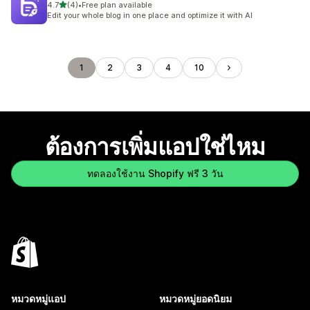
เต็ม 5 ดาว
4.7
(4)
•
Free plan available
ทั้งหมด 4 รีวิว
Edit your whole blog in one place and optimize it with AI
1
2
3
4
10
ต้องการเพิ่มแอปใช่ไหม
ทดลองใช้งาน Shopify ฟรี 3 วัน
หมวดหมู่แอป
หมวดหมู่ยอดนิยม