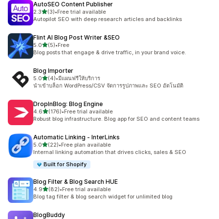
AutoSEO Content Publisher
เต็ม 5 ดาว
2.3
(3)
•
Free trial available
ทั้งหมด 3 รีวิว
Autopilot SEO with deep research articles and backlinks
Flint AI Blog Post Writer &SEO
เต็ม 5 ดาว
5.0
(5)
•
Free
ทั้งหมด 5 รีวิว
Blog posts that engage & drive traffic, in your brand voice.
Blog Importer
เต็ม 5 ดาว
5.0
(4)
•
มีแผนฟรีให้บริการ
ทั้งหมด 4 รีวิว
นำเข้าบล็อก WordPress/CSV จัดการรูปภาพและ SEO อัตโนมัติ
DropInBlog: Blog Engine
เต็ม 5 ดาว
4.6
(176)
•
Free trial available
ทั้งหมด 176 รีวิว
Robust blog infrastructure. Blog app for SEO and content teams
Automatic Linking ‑ InterLinks
เต็ม 5 ดาว
5.0
(22)
•
Free plan available
ทั้งหมด 22 รีวิว
Internal linking automation that drives clicks, sales & SEO
Built for Shopify
Blog Filter & Blog Search HUE
เต็ม 5 ดาว
4.9
(82)
•
Free trial available
ทั้งหมด 82 รีวิว
Blog tag filter & blog search widget for unlimited blog
BlogBuddy