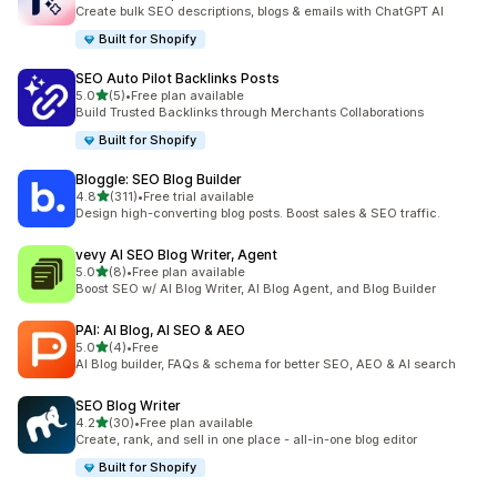
ทั้งหมด 50 รีวิว
Create bulk SEO descriptions, blogs & emails with ChatGPT AI
Built for Shopify
SEO Auto Pilot Backlinks Posts
เต็ม 5 ดาว
5.0
(5)
•
Free plan available
ทั้งหมด 5 รีวิว
Build Trusted Backlinks through Merchants Collaborations
Built for Shopify
Bloggle: SEO Blog Builder
เต็ม 5 ดาว
4.8
(311)
•
Free trial available
ทั้งหมด 311 รีวิว
Design high-converting blog posts. Boost sales & SEO traffic.
vevy AI SEO Blog Writer, Agent
เต็ม 5 ดาว
5.0
(8)
•
Free plan available
ทั้งหมด 8 รีวิว
Boost SEO w/ AI Blog Writer, AI Blog Agent, and Blog Builder
PAI: AI Blog, AI SEO & AEO
เต็ม 5 ดาว
5.0
(4)
•
Free
ทั้งหมด 4 รีวิว
AI Blog builder, FAQs & schema for better SEO, AEO & AI search
SEO Blog Writer
เต็ม 5 ดาว
4.2
(30)
•
Free plan available
ทั้งหมด 30 รีวิว
Create, rank, and sell in one place - all-in-one blog editor
Built for Shopify