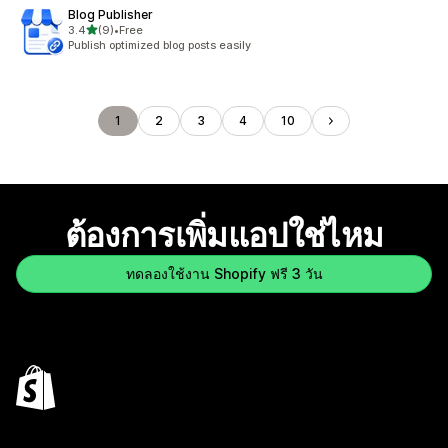
Blog Publisher
เต็ม 5 ดาว
3.4
(9)
•
Free
ทั้งหมด 9 รีวิว
Publish optimized blog posts easily
1
2
3
4
10
ต้องการเพิ่มแอปใช่ไหม
ทดลองใช้งาน Shopify ฟรี 3 วัน