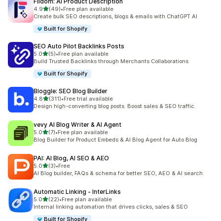
Fiidom: AI Product Description
เต็ม 5 ดาว
4.9
(49)
•
Free plan available
ทั้งหมด 49 รีวิว
Create bulk SEO descriptions, blogs & emails with ChatGPT AI
Built for Shopify
SEO Auto Pilot Backlinks Posts
เต็ม 5 ดาว
5.0
(5)
•
Free plan available
ทั้งหมด 5 รีวิว
Build Trusted Backlinks through Merchants Collaborations
Built for Shopify
Bloggle: SEO Blog Builder
เต็ม 5 ดาว
4.8
(311)
•
Free trial available
ทั้งหมด 311 รีวิว
Design high-converting blog posts. Boost sales & SEO traffic.
vevy AI Blog Writer & AI Agent
เต็ม 5 ดาว
5.0
(7)
•
Free plan available
ทั้งหมด 7 รีวิว
Blog Builder for Product Embeds & AI Blog Agent for Auto Blog
PAI: AI Blog, AI SEO & AEO
เต็ม 5 ดาว
5.0
(3)
•
Free
ทั้งหมด 3 รีวิว
AI Blog builder, FAQs & schema for better SEO, AEO & AI search
Automatic Linking ‑ InterLinks
เต็ม 5 ดาว
5.0
(22)
•
Free plan available
ทั้งหมด 22 รีวิว
Internal linking automation that drives clicks, sales & SEO
Built for Shopify