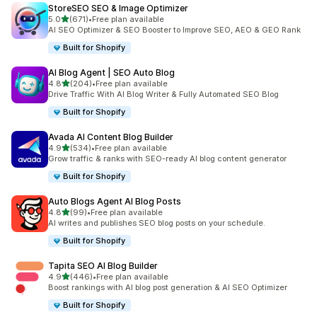
StoreSEO SEO & Image Optimizer
เต็ม 5 ดาว
5.0
(671)
•
Free plan available
ทั้งหมด 671 รีวิว
AI SEO Optimizer & SEO Booster to Improve SEO, AEO & GEO Rank
Built for Shopify
AI Blog Agent | SEO Auto Blog
เต็ม 5 ดาว
4.8
(204)
•
Free plan available
ทั้งหมด 204 รีวิว
Drive Traffic With AI Blog Writer & Fully Automated SEO Blog
Built for Shopify
Avada AI Content Blog Builder
เต็ม 5 ดาว
4.9
(534)
•
Free plan available
ทั้งหมด 534 รีวิว
Grow traffic & ranks with SEO-ready AI blog content generator
Built for Shopify
Auto Blogs Agent AI Blog Posts
เต็ม 5 ดาว
4.8
(99)
•
Free plan available
ทั้งหมด 99 รีวิว
AI writes and publishes SEO blog posts on your schedule.
Built for Shopify
Tapita SEO AI Blog Builder
เต็ม 5 ดาว
4.9
(446)
•
Free plan available
ทั้งหมด 446 รีวิว
Boost rankings with AI blog post generation & AI SEO Optimizer
Built for Shopify