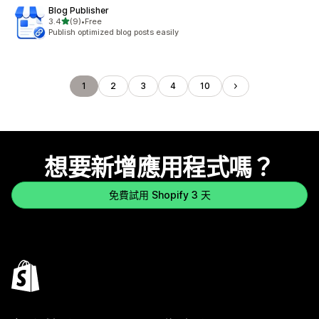
Blog Publisher
滿分 5 顆星
3.4
(9)
•
Free
共有 9 則評價
Publish optimized blog posts easily
1
2
3
4
10
想要新增應用程式嗎？
免費試用 Shopify 3 天