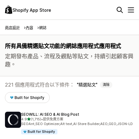
Shopify App Store
商店設計
內容
網誌
所有具備精選貼文功能的網誌應用程式應用程式
定期發布產品、流程及觀點等貼文，持續引起顧客興
趣。
221 個應用程式符合以下條件：
精選貼文
清除
Built for Shopify
SEOWILL: AI SEO & AI Blog Post
滿分 5 顆星
4.9
(1,715)
•
提供免費方案
共有 1715 則評價
SEOAnt,SEO Optimizer,Alt text,AI Store Builder,AEO,GEO,JSON-LD
Built for Shopify