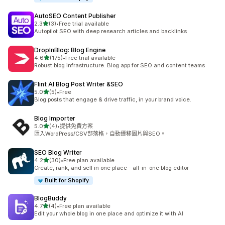
AutoSEO Content Publisher
滿分 5 顆星
2.3
(3)
•
Free trial available
共有 3 則評價
Autopilot SEO with deep research articles and backlinks
DropInBlog: Blog Engine
滿分 5 顆星
4.6
(175)
•
Free trial available
共有 175 則評價
Robust blog infrastructure. Blog app for SEO and content teams
Flint AI Blog Post Writer &SEO
滿分 5 顆星
5.0
(5)
•
Free
共有 5 則評價
Blog posts that engage & drive traffic, in your brand voice.
Blog Importer
滿分 5 顆星
5.0
(4)
•
提供免費方案
共有 4 則評價
匯入WordPress/CSV部落格，自動遷移圖片與SEO。
SEO Blog Writer
滿分 5 顆星
4.2
(30)
•
Free plan available
共有 30 則評價
Create, rank, and sell in one place - all-in-one blog editor
Built for Shopify
BlogBuddy
滿分 5 顆星
4.7
(4)
•
Free plan available
共有 4 則評價
Edit your whole blog in one place and optimize it with AI