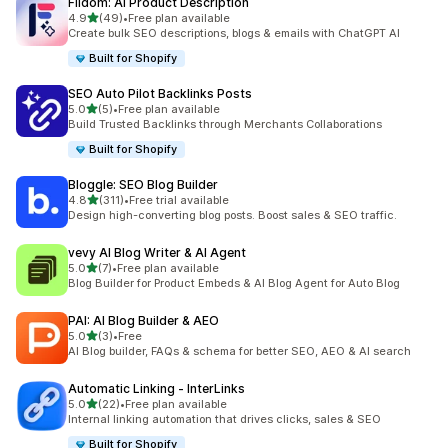
Fiidom: AI Product Description
滿分 5 顆星
4.9
(49)
•
Free plan available
共有 49 則評價
Create bulk SEO descriptions, blogs & emails with ChatGPT AI
Built for Shopify
SEO Auto Pilot Backlinks Posts
滿分 5 顆星
5.0
(5)
•
Free plan available
共有 5 則評價
Build Trusted Backlinks through Merchants Collaborations
Built for Shopify
Bloggle: SEO Blog Builder
滿分 5 顆星
4.8
(311)
•
Free trial available
共有 311 則評價
Design high-converting blog posts. Boost sales & SEO traffic.
vevy AI Blog Writer & AI Agent
滿分 5 顆星
5.0
(7)
•
Free plan available
共有 7 則評價
Blog Builder for Product Embeds & AI Blog Agent for Auto Blog
PAI: AI Blog Builder & AEO
滿分 5 顆星
5.0
(3)
•
Free
共有 3 則評價
AI Blog builder, FAQs & schema for better SEO, AEO & AI search
Automatic Linking ‑ InterLinks
滿分 5 顆星
5.0
(22)
•
Free plan available
共有 22 則評價
Internal linking automation that drives clicks, sales & SEO
Built for Shopify