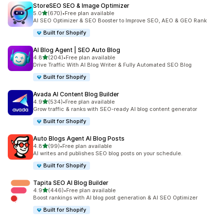
StoreSEO SEO & Image Optimizer
滿分 5 顆星
5.0
(670)
•
Free plan available
共有 670 則評價
AI SEO Optimizer & SEO Booster to Improve SEO, AEO & GEO Rank
Built for Shopify
AI Blog Agent | SEO Auto Blog
滿分 5 顆星
4.8
(204)
•
Free plan available
共有 204 則評價
Drive Traffic With AI Blog Writer & Fully Automated SEO Blog
Built for Shopify
Avada AI Content Blog Builder
滿分 5 顆星
4.9
(534)
•
Free plan available
共有 534 則評價
Grow traffic & ranks with SEO-ready AI blog content generator
Built for Shopify
Auto Blogs Agent AI Blog Posts
滿分 5 顆星
4.8
(99)
•
Free plan available
共有 99 則評價
AI writes and publishes SEO blog posts on your schedule.
Built for Shopify
Tapita SEO AI Blog Builder
滿分 5 顆星
4.9
(446)
•
Free plan available
共有 446 則評價
Boost rankings with AI blog post generation & AI SEO Optimizer
Built for Shopify