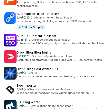
3 recensies in totaal
AI-blogbouwer, FAQ's en schema voor betere SEO, AEO en AI-
zoekopdrachten
Automatisch linken ‑ InterLink
van 5 sterren
5,0
(22)
•
Gratis abonnement beschikbaar
22 recensies in totaal
Linkautomatisering die kliks, verkopen en SEO stimuleert.
Built for Shopify
AutoSEO Content Publisher
van 5 sterren
2,3
(3)
•
Gratis proefperiode beschikbaar
3 recensies in totaal
Automatische SEO met grondig onderzochte artikelen en backlinks
DropInBlog: Blog Engine
van 5 sterren
4,6
(175)
•
Gratis proefperiode beschikbaar
175 recensies in totaal
Robuuste bloginfrastructuur. Blog-app voor SEO en contentteams
Flint AI Blog Post Writer &SEO
van 5 sterren
5,0
(5)
•
Gratis
5 recensies in totaal
Blogposts die boeien en verkeer aantrekken, in je merkstem.
Blog Importer
van 5 sterren
5,0
(4)
•
Gratis abonnement beschikbaar
4 recensies in totaal
Importeer WordPress/CSV-blogs. Automatiseer beeld en SEO.
SEO Blog Writer
van 5 sterren
4,2
(30)
•
Gratis abonnement beschikbaar
30 recensies in totaal