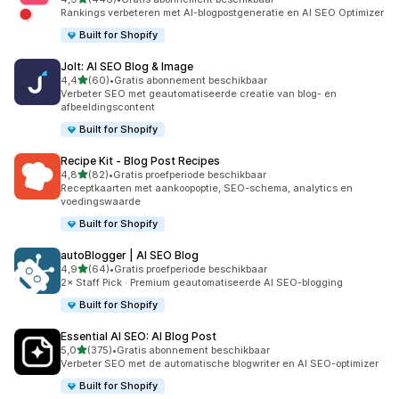
446 recensies in totaal
Rankings verbeteren met AI-blogpostgeneratie en AI SEO Optimizer
Built for Shopify
Jolt: AI SEO Blog & Image
van 5 sterren
4,4
(60)
•
Gratis abonnement beschikbaar
60 recensies in totaal
Verbeter SEO met geautomatiseerde creatie van blog- en
afbeeldingscontent
Built for Shopify
Recipe Kit ‑ Blog Post Recipes
van 5 sterren
4,8
(82)
•
Gratis proefperiode beschikbaar
82 recensies in totaal
Receptkaarten met aankoopoptie, SEO-schema, analytics en
voedingswaarde
Built for Shopify
autoBlogger | AI SEO Blog
van 5 sterren
4,9
(64)
•
Gratis proefperiode beschikbaar
64 recensies in totaal
2× Staff Pick · Premium geautomatiseerde AI SEO-blogging
Built for Shopify
Essential AI SEO: AI Blog Post
van 5 sterren
5,0
(375)
•
Gratis abonnement beschikbaar
375 recensies in totaal
Verbeter SEO met de automatische blogwriter en AI SEO-optimizer
Built for Shopify