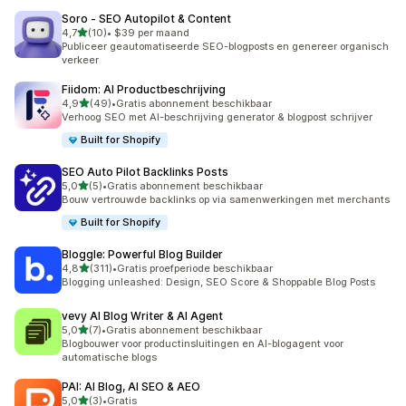
Soro ‑ SEO Autopilot & Content
van 5 sterren
4,7
(10)
•
$39 per maand
10 recensies in totaal
Publiceer geautomatiseerde SEO-blogposts en genereer organisch
verkeer
Fiidom: AI Productbeschrijving
van 5 sterren
4,9
(49)
•
Gratis abonnement beschikbaar
49 recensies in totaal
Verhoog SEO met AI-beschrijving generator & blogpost schrijver
Built for Shopify
SEO Auto Pilot Backlinks Posts
van 5 sterren
5,0
(5)
•
Gratis abonnement beschikbaar
5 recensies in totaal
Bouw vertrouwde backlinks op via samenwerkingen met merchants
Built for Shopify
Bloggle: Powerful Blog Builder
van 5 sterren
4,8
(311)
•
Gratis proefperiode beschikbaar
311 recensies in totaal
Blogging unleashed: Design, SEO Score & Shoppable Blog Posts
vevy AI Blog Writer & AI Agent
van 5 sterren
5,0
(7)
•
Gratis abonnement beschikbaar
7 recensies in totaal
Blogbouwer voor productinsluitingen en AI-blogagent voor
automatische blogs
PAI: AI Blog, AI SEO & AEO
van 5 sterren
5,0
(3)
•
Gratis