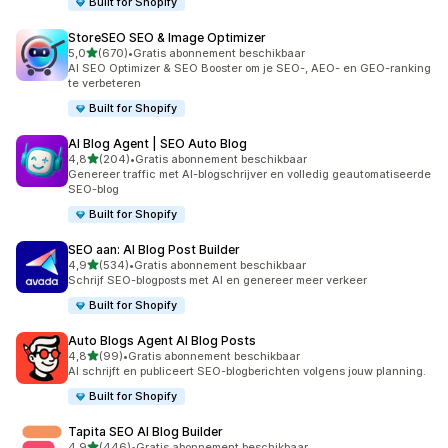
Built for Shopify
StoreSEO SEO & Image Optimizer
van 5 sterren
5,0
(670)
•
Gratis abonnement beschikbaar
670 recensies in totaal
AI SEO Optimizer & SEO Booster om je SEO-, AEO- en GEO-ranking
te verbeteren
Built for Shopify
AI Blog Agent | SEO Auto Blog
van 5 sterren
4,8
(204)
•
Gratis abonnement beschikbaar
204 recensies in totaal
Genereer traffic met AI-blogschrijver en volledig geautomatiseerde
SEO-blog
Built for Shopify
SEO aan: AI Blog Post Builder
van 5 sterren
4,9
(534)
•
Gratis abonnement beschikbaar
534 recensies in totaal
Schrijf SEO-blogposts met AI en genereer meer verkeer
Built for Shopify
Auto Blogs Agent AI Blog Posts
van 5 sterren
4,8
(99)
•
Gratis abonnement beschikbaar
99 recensies in totaal
AI schrijft en publiceert SEO-blogberichten volgens jouw planning.
Built for Shopify
Tapita SEO AI Blog Builder
van 5 sterren
4,9
(446)
•
Gratis abonnement beschikbaar