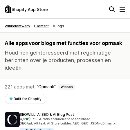
Shopify App Store
Winkelontwerp
Content
Blogs
Alle apps voor blogs met functies voor opmaak
Houd hen geïnteresseerd met regelmatige
berichten over je producten, processen en
ideeën.
221 apps met
Opmaak
Wissen
Built for Shopify
SEOWILL: AI SEO & AI Blog Post
van 5 sterren
4,9
(1.715)
•
Gratis abonnement beschikbaar
1715 recensies in totaal
SEOAnt, Alt text, AI Store builder, AEO, GEO, JSON-LD,llms.txt