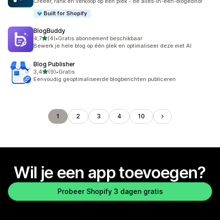
Creëer, rank en verkoop op één plek - de alles-in-één-blogeditor
Built for Shopify
BlogBuddy
van 5 sterren
4,7
(4)
•
Gratis abonnement beschikbaar
4 recensies in totaal
Bewerk je hele blog op één plek en optimaliseer deze met AI
Blog Publisher
van 5 sterren
3,4
(9)
•
Gratis
9 recensies in totaal
Eenvoudig geoptimaliseerde blogberichten publiceren
1
2
3
4
10
Wil je een app toevoegen?
Probeer Shopify 3 dagen gratis