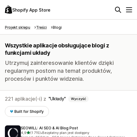
Shopify App Store
Projekt sklepu
Treści
Blogi
Wszystkie aplikacje obsługujące blogi z
funkcjami układy
Utrzymuj zainteresowanie klientów dzięki
regularnym postom na temat produktów,
procesów i punktów widzenia.
221 aplikacje(-i) z
Układy
Wyczyść
Built for Shopify
SEOWILL: AI SEO & AI Blog Post
na 5 gwiazdek
4,9
(1 715)
•
Bezpłatny plan jest dostępny
Łączna liczba recenzji: 1715