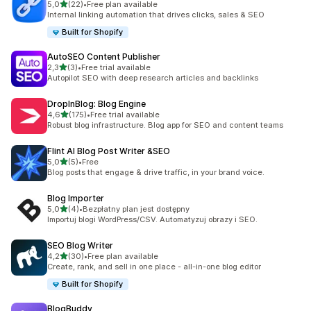
na 5 gwiazdek
5,0
(22)
•
Free plan available
Łączna liczba recenzji: 22
Internal linking automation that drives clicks, sales & SEO
Built for Shopify
AutoSEO Content Publisher
na 5 gwiazdek
2,3
(3)
•
Free trial available
Łączna liczba recenzji: 3
Autopilot SEO with deep research articles and backlinks
DropInBlog: Blog Engine
na 5 gwiazdek
4,6
(175)
•
Free trial available
Łączna liczba recenzji: 175
Robust blog infrastructure. Blog app for SEO and content teams
Flint AI Blog Post Writer &SEO
na 5 gwiazdek
5,0
(5)
•
Free
Łączna liczba recenzji: 5
Blog posts that engage & drive traffic, in your brand voice.
Blog Importer
na 5 gwiazdek
5,0
(4)
•
Bezpłatny plan jest dostępny
Łączna liczba recenzji: 4
Importuj blogi WordPress/CSV. Automatyzuj obrazy i SEO.
SEO Blog Writer
na 5 gwiazdek
4,2
(30)
•
Free plan available
Łączna liczba recenzji: 30
Create, rank, and sell in one place - all-in-one blog editor
Built for Shopify
BlogBuddy