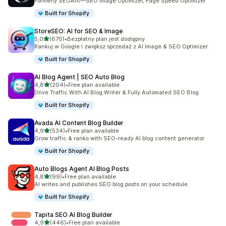
Formerly SEOAnt—SEO Image Optimizer, Page Speed Optimizer
Built for Shopify
StoreSEO: AI for SEO & Image
na 5 gwiazdek
5,0
(670)
•
Bezpłatny plan jest dostępny
Łączna liczba recenzji: 670
Rankuj w Google i zwiększ sprzedaż z AI Image & SEO Optimizer.
Built for Shopify
AI Blog Agent | SEO Auto Blog
na 5 gwiazdek
4,8
(204)
•
Free plan available
Łączna liczba recenzji: 204
Drive Traffic With AI Blog Writer & Fully Automated SEO Blog
Built for Shopify
Avada AI Content Blog Builder
na 5 gwiazdek
4,9
(534)
•
Free plan available
Łączna liczba recenzji: 534
Grow traffic & ranks with SEO-ready AI blog content generator
Built for Shopify
Auto Blogs Agent AI Blog Posts
na 5 gwiazdek
4,8
(99)
•
Free plan available
Łączna liczba recenzji: 99
AI writes and publishes SEO blog posts on your schedule.
Built for Shopify
Tapita SEO AI Blog Builder
na 5 gwiazdek
4,9
(446)
•
Free plan available
Łączna liczba recenzji: 446