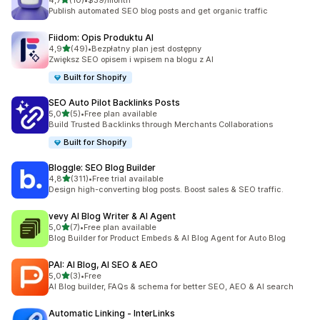
4,7
(10)
•
$39/month
Łączna liczba recenzji: 10
Publish automated SEO blog posts and get organic traffic
Fiidom: Opis Produktu AI
na 5 gwiazdek
4,9
(49)
•
Bezpłatny plan jest dostępny
Łączna liczba recenzji: 49
Zwiększ SEO opisem i wpisem na blogu z AI
Built for Shopify
SEO Auto Pilot Backlinks Posts
na 5 gwiazdek
5,0
(5)
•
Free plan available
Łączna liczba recenzji: 5
Build Trusted Backlinks through Merchants Collaborations
Built for Shopify
Bloggle: SEO Blog Builder
na 5 gwiazdek
4,8
(311)
•
Free trial available
Łączna liczba recenzji: 311
Design high-converting blog posts. Boost sales & SEO traffic.
vevy AI Blog Writer & AI Agent
na 5 gwiazdek
5,0
(7)
•
Free plan available
Łączna liczba recenzji: 7
Blog Builder for Product Embeds & AI Blog Agent for Auto Blog
PAI: AI Blog, AI SEO & AEO
na 5 gwiazdek
5,0
(3)
•
Free
Łączna liczba recenzji: 3
AI Blog builder, FAQs & schema for better SEO, AEO & AI search
Automatic Linking ‑ InterLinks