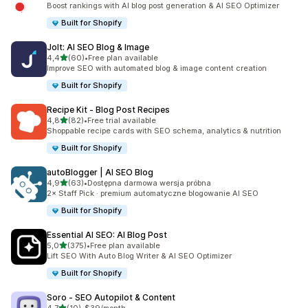
Boost rankings with AI blog post generation & AI SEO Optimizer
Built for Shopify
Jolt: AI SEO Blog & Image
na 5 gwiazdek
4,4
(60)
•
Free plan available
Łączna liczba recenzji: 60
Improve SEO with automated blog & image content creation
Built for Shopify
Recipe Kit ‑ Blog Post Recipes
na 5 gwiazdek
4,8
(82)
•
Free trial available
Łączna liczba recenzji: 82
Shoppable recipe cards with SEO schema, analytics & nutrition
Built for Shopify
autoBlogger | AI SEO Blog
na 5 gwiazdek
4,9
(63)
•
Dostępna darmowa wersja próbna
Łączna liczba recenzji: 63
2× Staff Pick · premium automatyczne blogowanie AI SEO
Built for Shopify
Essential AI SEO: AI Blog Post
na 5 gwiazdek
5,0
(375)
•
Free plan available
Łączna liczba recenzji: 375
Lift SEO With Auto Blog Writer & AI SEO Optimizer
Built for Shopify
Soro ‑ SEO Autopilot & Content
na 5 gwiazdek