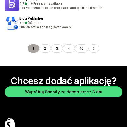
na 5 gwiazdek
4,7
(4)
•
Free plan available
Łączna liczba recenzji: 4
Edit your whole blog in one place and optimize it with AI
Blog Publisher
na 5 gwiazdek
3,4
(9)
•
Free
Łączna liczba recenzji: 9
Publish optimized blog posts easily
1
2
3
4
10
Chcesz dodać aplikację?
Wypróbuj Shopify za darmo przez 3 dni