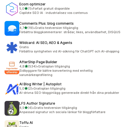
Ecom optimizer
av 5 stjärnor
5,0
(1)
•
Forfait gratuit disponible
1 recensioner totalt
Copilote SEO IA : industrialisez vos contenus
Comments Plus: blog comments
av 5 stjärnor
4,7
(19)
•
Gratis testversion tillgänglig
19 recensioner totalt
Förbättra bloggkommentarer: strådar, likes, användbarhet, DISQUS
Wildcard: AI SEO, AEO & Agents
Gratis
Förbättra synligheten vid AI-sökning för ChatGPT och AI-shopping
AfterShip Page Builder
av 5 stjärnor
4,8
(534)
•
Gratisplan tillgänglig
534 recensioner totalt
Sidbyggare för bättre konvertering med enhetlig
varumärkesprofilering
AI Blog Writer | Autopilot
av 5 stjärnor
5,0
(2)
•
Gratisplan tillgänglig
2 recensioner totalt
AI-drivna SEO-blogginlägg genererade direkt från dina produkter
LFS Author Signature
av 5 stjärnor
4,5
(4)
•
Gratis testversion tillgänglig
4 recensioner totalt
Anpassad signatur och sociala länkar för bloggförfattare
Toffu AI