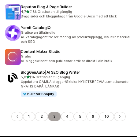
Reputon Blog & Page Builder
av 5 stjärnor
4,7
(18)
•
Gratisplan tillgänglig
18 recensioner totalt
Bygg sidor och blogginlägg från Google Docs med ett klick
Yarnit CatalogIQ
Gratisplan tillgänglig
AI-katalogagent för optimering av produktupplägg, visuellt material
och SEO
Content Maker Studio
Gratis
AI-bloggskribent som publicerar artiklar direkt i din butik
BlogGenAuto|AI SEO Blog Writer
av 5 stjärnor
5,0
(1)
•
Gratisplan tillgänglig
1 recensioner totalt
Uppdatera GAMLA bloggar/Skicka NYHETSBREV/Automatiserade
GRATIS BAKÅTLÄNKAR
Built for Shopify
1
2
3
4
5
6
10