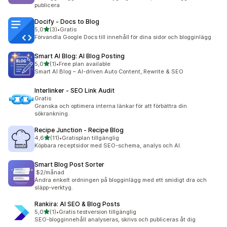
publicera
Docify ‑ Docs to Blog
av 5 stjärnor
5,0
(3)
•
Gratis
3 recensioner totalt
Förvandla Google Docs till innehåll för dina sidor och blogginlägg
Smart AI Blog: AI Blog Posting
av 5 stjärnor
5,0
(1)
•
Free plan available
1 recensioner totalt
Smart AI Blog – AI-driven Auto Content, Rewrite & SEO
Interlinker ‑ SEO Link Audit
Gratis
Granska och optimera interna länkar för att förbättra din
sökrankning.
Recipe Junction ‑ Recipe Blog
av 5 stjärnor
4,6
(11)
•
Gratisplan tillgänglig
11 recensioner totalt
Köpbara receptsidor med SEO-schema, analys och AI.
Smart Blog Post Sorter
$2/månad
Ändra enkelt ordningen på blogginlägg med ett smidigt dra och
släpp-verktyg.
Rankira: AI SEO & Blog Posts
av 5 stjärnor
5,0
(1)
•
Gratis testversion tillgänglig
1 recensioner totalt
SEO-blogginnehåll analyseras, skrivs och publiceras åt dig