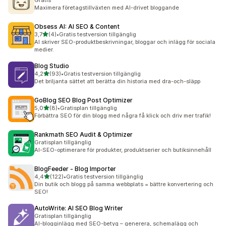
Gratis
Maximera företagstillväxten med AI-drivet bloggande
Obsess AI: AI SEO & Content
av 5 stjärnor
3,7
(4)
•
Gratis testversion tillgänglig
4 recensioner totalt
AI skriver SEO-produktbeskrivningar, bloggar och inlägg för sociala
medier.
Blog Studio
av 5 stjärnor
4,2
(93)
•
Gratis testversion tillgänglig
93 recensioner totalt
Det briljanta sättet att berätta din historia med dra-och-släpp
GoBlog SEO Blog Post Optimizer
av 5 stjärnor
5,0
(8)
•
Gratisplan tillgänglig
8 recensioner totalt
Förbättra SEO för din blogg med några få klick och driv mer trafik!
Rankmath SEO Audit & Optimizer
Gratisplan tillgänglig
AI-SEO-optimerare för produkter, produktserier och butiksinnehåll
BlogFeeder ‑ Blog Importer
av 5 stjärnor
4,4
(122)
•
Gratis testversion tillgänglig
122 recensioner totalt
Din butik och blogg på samma webbplats = bättre konvertering och
SEO!
AutoWrite: AI SEO Blog Writer
Gratisplan tillgänglig
AI-blogginlägg med SEO-betyg – generera, schemalägg och