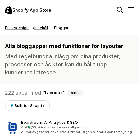
Shopify App Store
Butiksdesign
Innehåll
Bloggar
Alla bloggappar med funktioner för layouter
Med regelbundna inlägg om dina produkter,
processer och åsikter kan du hålla upp
kundernas intresse.
222 appar med
Layouter
Rensa
Built for Shopify
Boardroom: AI Analytics & SEO
av 5 stjärnor
4,9
(22)
•
Gratis testversion tillgänglig
22 recensioner totalt
AI-verktyg för att driva produktivitet, organisk trafik och försäljning.