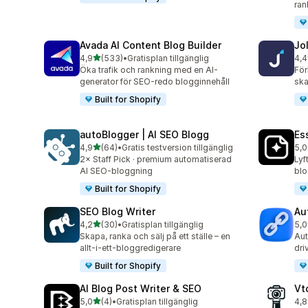
ran
Avada AI Content Blog Builder
Jo
av 5 stjärnor
4,9
(533)
•
Gratisplan tillgänglig
4,4
533 recensioner totalt
60 
Öka trafik och rankning med en AI-
För
generator för SEO-redo blogginnehåll
ska
Built for Shopify
autoBlogger | AI SEO Blogg
Es
av 5 stjärnor
4,9
(64)
•
Gratis testversion tillgänglig
5,0
64 recensioner totalt
375
2× Staff Pick · premium automatiserad
Lyf
AI SEO-bloggning
blo
Built for Shopify
SEO Blog Writer
Au
av 5 stjärnor
4,2
(30)
•
Gratisplan tillgänglig
5,0
30 recensioner totalt
22 
Skapa, ranka och sälj på ett ställe – en
Aut
allt-i-ett-bloggredigerare
dri
Built for Shopify
AI Blog Post Writer & SEO
Vt
av 5 stjärnor
5,0
(4)
•
Gratisplan tillgänglig
4,8
4 recensioner totalt
9 r