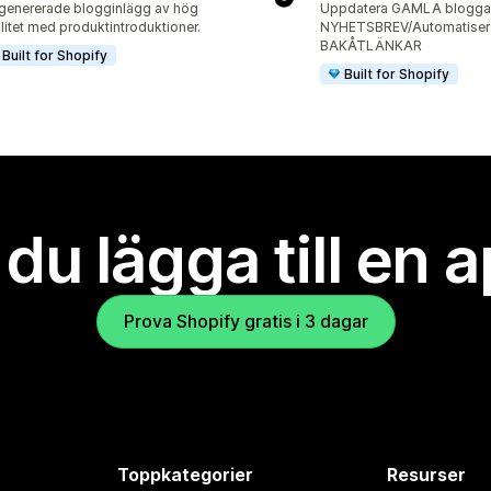
genererade blogginlägg av hög
Uppdatera GAMLA bloggar
litet med produktintroduktioner.
NYHETSBREV/Automatiser
BAKÅTLÄNKAR
Built for Shopify
Built for Shopify
l du lägga till en 
Prova Shopify gratis i 3 dagar
Toppkategorier
Resurser