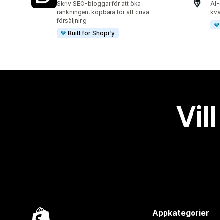
Skriv SEO-bloggar för att öka
AI-
rankningen, köpbara för att driva
kva
försäljning
Built for Shopify
Vil
Appkategorier