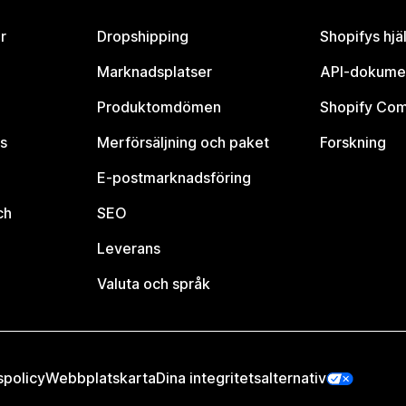
r
Dropshipping
Shopifys hjä
Marknadsplatser
API-dokume
Produktomdömen
Shopify Co
s
Merförsäljning och paket
Forskning
E-postmarknadsföring
ch
SEO
Leverans
Valuta och språk
spolicy
Webbplatskarta
Dina integritetsalternativ