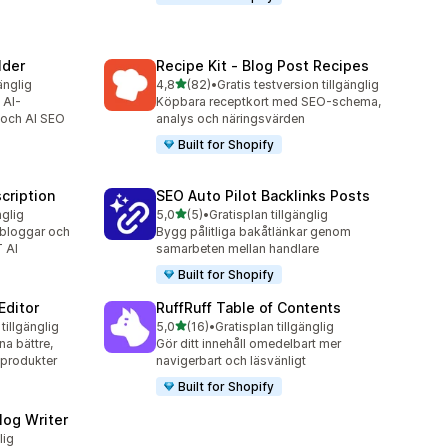
lder
Recipe Kit ‑ Blog Post Recipes
av 5 stjärnor
änglig
4,8
(82)
•
Gratis testversion tillgänglig
82 recensioner totalt
 AI-
Köpbara receptkort med SEO-schema,
 och AI SEO
analys och näringsvärden
Built for Shopify
cription
SEO Auto Pilot Backlinks Posts
av 5 stjärnor
nglig
5,0
(5)
•
Gratisplan tillgänglig
5 recensioner totalt
 bloggar och
Bygg pålitliga bakåtlänkar genom
 AI
samarbeten mellan handlare
Built for Shopify
Editor
RuffRuff Table of Contents
av 5 stjärnor
tillgänglig
5,0
(16)
•
Gratisplan tillgänglig
16 recensioner totalt
na bättre,
Gör ditt innehåll omedelbart mer
 produkter
navigerbart och läsvänligt
Built for Shopify
log Writer
lig