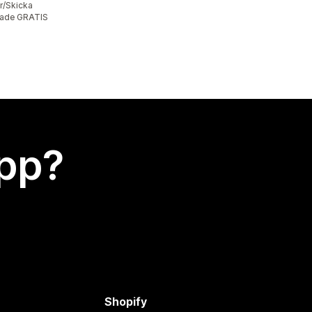
/Skicka
ade GRATIS
app?
Shopify