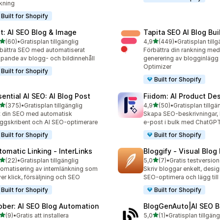
kning
Built for Shopify
lt: AI SEO Blog & Image
Tapita SEO AI Blog Bui
av 5 stjärnor
av 5 stjärnor
(60)
•
Gratisplan tillgänglig
4,9
(449)
•
Gratisplan tillg
recensioner totalt
449 recensioner totalt
bättra SEO med automatiserat
Förbättra din rankning med
pande av blogg- och bildinnehåll
generering av blogginlägg
Optimizer
Built for Shopify
Built for Shopify
sential AI SEO: AI Blog Post
Fiidom: AI Product Des
av 5 stjärnor
av 5 stjärnor
(375)
•
Gratisplan tillgänglig
4,9
(50)
•
Gratisplan tillgä
 recensioner totalt
50 recensioner totalt
t din SEO med automatisk
Skapa SEO-beskrivningar,
ggskribent och AI SEO-optimerare
e-post i bulk med ChatGPT
Built for Shopify
Built for Shopify
tomatic Linking ‑ InterLinks
Bloggify ‑ Visual Blog 
av 5 stjärnor
av 5 stjärnor
(22)
•
Gratisplan tillgänglig
5,0
(7)
•
Gratis testversion 
recensioner totalt
7 recensioner totalt
omatisering av internlänkning som
Skriv bloggar enkelt, desig
ver klick, försäljning och SEO
SEO-optimera och lägg till
Built for Shopify
Built for Shopify
ober: AI SEO Blog Automation
BlogGenAuto|AI SEO B
av 5 stjärnor
av 5 stjärnor
(9)
•
Gratis att installera
5,0
(1)
•
Gratisplan tillgäng
ecensioner totalt
1 recensioner totalt