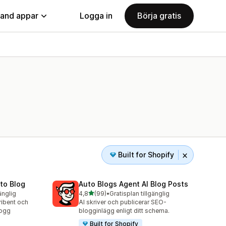
land appar
Logga in
Börja gratis
Built for Shopify
uto Blog
Auto Blogs Agent AI Blog Posts
av 5 stjärnor
änglig
4,8
(99)
•
Gratisplan tillgänglig
99 recensioner totalt
ribent och
AI skriver och publicerar SEO-
logg
blogginlägg enligt ditt schema.
Built for Shopify