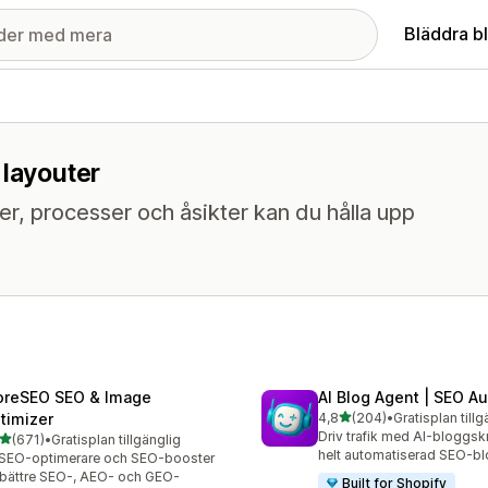
Bläddra b
 layouter
, processer och åsikter kan du hålla upp
oreSEO SEO & Image
AI Blog Agent | SEO A
av 5 stjärnor
timizer
4,8
(204)
•
Gratisplan tillg
204 recensioner totalt
Driv trafik med AI-bloggsk
av 5 stjärnor
(671)
•
Gratisplan tillgänglig
 recensioner totalt
helt automatiserad SEO-b
SEO-optimerare och SEO-booster
 bättre SEO-, AEO- och GEO-
Built for Shopify