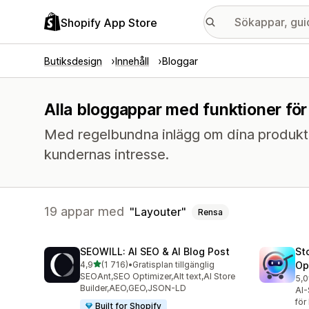
Shopify App Store
Butiksdesign
Innehåll
Bloggar
Alla bloggappar med funktioner för
Med regelbundna inlägg om dina produkter
kundernas intresse.
19 appar med
Layouter
Rensa
SEOWILL: AI SEO & AI Blog Post
St
av 5 stjärnor
4,9
(1 716)
•
Gratisplan tillgänglig
Op
1716 recensioner totalt
SEOAnt,SEO Optimizer,Alt text,AI Store
5,0
671
Builder,AEO,GEO,JSON-LD
AI-
för
Built for Shopify