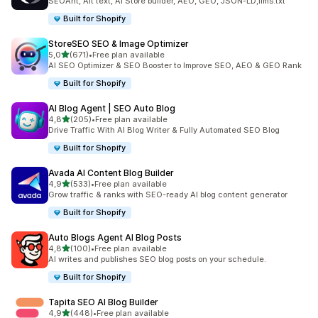
SEOAnt, Alt text, AI Store builder, AEO, GEO, JSON-LD,llms.txt
Built for Shopify
StoreSEO SEO & Image Optimizer
stelle su 5
5,0
(671)
•
Free plan available
671 recensioni totali
AI SEO Optimizer & SEO Booster to Improve SEO, AEO & GEO Rank
Built for Shopify
AI Blog Agent | SEO Auto Blog
stelle su 5
4,8
(205)
•
Free plan available
205 recensioni totali
Drive Traffic With AI Blog Writer & Fully Automated SEO Blog
Built for Shopify
Avada AI Content Blog Builder
stelle su 5
4,9
(533)
•
Free plan available
533 recensioni totali
Grow traffic & ranks with SEO-ready AI blog content generator
Built for Shopify
Auto Blogs Agent AI Blog Posts
stelle su 5
4,8
(100)
•
Free plan available
100 recensioni totali
AI writes and publishes SEO blog posts on your schedule.
Built for Shopify
Tapita SEO AI Blog Builder
stelle su 5
4,9
(448)
•
Free plan available
448 recensioni totali