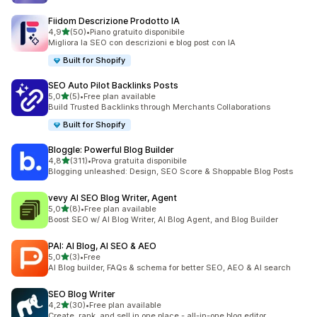
Fiidom Descrizione Prodotto IA
stelle su 5
4,9
(50)
•
Piano gratuito disponibile
50 recensioni totali
Migliora la SEO con descrizioni e blog post con IA
Built for Shopify
SEO Auto Pilot Backlinks Posts
stelle su 5
5,0
(5)
•
Free plan available
5 recensioni totali
Build Trusted Backlinks through Merchants Collaborations
Built for Shopify
Bloggle: Powerful Blog Builder
stelle su 5
4,8
(311)
•
Prova gratuita disponibile
311 recensioni totali
Blogging unleashed: Design, SEO Score & Shoppable Blog Posts
vevy AI SEO Blog Writer, Agent
stelle su 5
5,0
(8)
•
Free plan available
8 recensioni totali
Boost SEO w/ AI Blog Writer, AI Blog Agent, and Blog Builder
PAI: AI Blog, AI SEO & AEO
stelle su 5
5,0
(3)
•
Free
3 recensioni totali
AI Blog builder, FAQs & schema for better SEO, AEO & AI search
SEO Blog Writer
stelle su 5
4,2
(30)
•
Free plan available
30 recensioni totali
Create, rank, and sell in one place - all-in-one blog editor