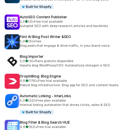
Built for Shopify
AutoSEO Content Publisher
stelle su 5
2,3
(3)
•
Free trial available
3 recensioni totali
Autopilot SEO with deep research articles and backlinks
Flint AI Blog Post Writer &SEO
stelle su 5
5,0
(5)
•
Free
5 recensioni totali
Blog posts that engage & drive traffic, in your brand voice.
Blog Importer
stelle su 5
5,0
(4)
•
Piano gratuito disponibile
4 recensioni totali
Importa blog WordPress/CSV. Automatizza immagini e SEO.
DropInBlog: Blog Engine
stelle su 5
4,6
(176)
•
Free trial available
176 recensioni totali
Robust blog infrastructure. Blog app for SEO and content teams
Automatic Linking ‑ InterLinks
stelle su 5
5,0
(22)
•
Free plan available
22 recensioni totali
Internal linking automation that drives clicks, sales & SEO
Built for Shopify
Blog Filter & Blog Search HUE
stelle su 5
4,9
(82)
•
Free trial available
82 recensioni totali