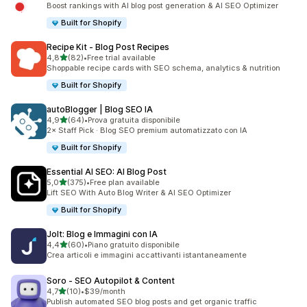
Boost rankings with AI blog post generation & AI SEO Optimizer
Built for Shopify
Recipe Kit ‑ Blog Post Recipes
stelle su 5
4,8
(82)
•
Free trial available
82 recensioni totali
Shoppable recipe cards with SEO schema, analytics & nutrition
Built for Shopify
autoBlogger | Blog SEO IA
stelle su 5
4,9
(64)
•
Prova gratuita disponibile
64 recensioni totali
2× Staff Pick · Blog SEO premium automatizzato con IA
Built for Shopify
Essential AI SEO: AI Blog Post
stelle su 5
5,0
(375)
•
Free plan available
375 recensioni totali
Lift SEO With Auto Blog Writer & AI SEO Optimizer
Built for Shopify
Jolt: Blog e Immagini con IA
stelle su 5
4,4
(60)
•
Piano gratuito disponibile
60 recensioni totali
Crea articoli e immagini accattivanti istantaneamente
Soro ‑ SEO Autopilot & Content
stelle su 5
4,7
(10)
•
$39/month
10 recensioni totali
Publish automated SEO blog posts and get organic traffic