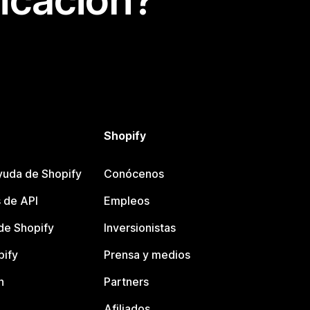
icación?
Shopify
yuda de Shopify
Conócenos
 de API
Empleos
e Shopify
Inversionistas
pify
Prensa y medios
n
Partners
Afiliados