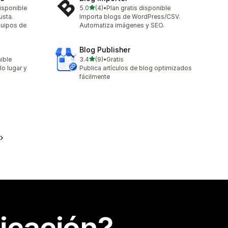
de 5 estrellas
isponible
5.0
(4)
•
Plan gratis disponible
4 reseñas en total
usta.
Importa blogs de WordPress/CSV.
quipos de
Automatiza imágenes y SEO.
Blog Publisher
de 5 estrellas
nible
3.4
(9)
•
Gratis
9 reseñas en total
lo lugar y
Publica artículos de blog optimizados
fácilmente