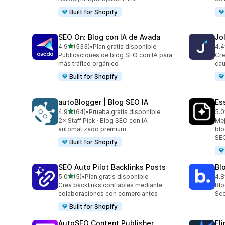
Built for Shopify
SEO On: Blog con IA de Avada
Jo
de 5 estrellas
4.9
(533)
•
Plan gratis disponible
4.4
533 reseñas en total
60 
Publicaciones de blog SEO con IA para
Cre
más tráfico orgánico
cau
Built for Shopify
autoBlogger | Blog SEO IA
Es
de 5 estrellas
4.9
(64)
•
Prueba gratis disponible
5.0
64 reseñas en total
375
2× Staff Pick · Blog SEO con IA
Mej
automatizado premium
blo
SEO
Built for Shopify
SEO Auto Pilot Backlinks Posts
Bl
de 5 estrellas
5.0
(5)
•
Plan gratis disponible
4.8
5 reseñas en total
311
Crea backlinks confiables mediante
Blo
colaboraciones con comerciantes
Sco
Built for Shopify
AutoSEO Content Publisher
Fl