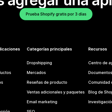
s agregar una apl
Prueba Shopify gratis por 3 días
licaciones
Categorías principales
Recursos
Dropshipping
Centro de a
ductos
Mercados
Documentos
os
Reseñas de producto
Comunidad d
Ventas adicionales y paquetes
Blog de Sho
Email marketing
Investigació
rsión
SEO