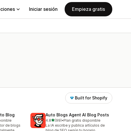
aciones
Iniciar sesión
Empieza gratis
Built for Shopify
uto Blog
Auto Blogs Agent AI Blog Posts
de 5 estrellas
ponible
4.8
(99)
•
Plan gratis disponible
99 reseñas en total
ctor de blogs
La IA escribe y publica artículos de
otalmente
blog de SEO según tu horario.