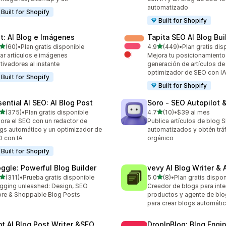
automatizado
Built for Shopify
Built for Shopify
lt: AI Blog e Imágenes
Tapita SEO AI Blog Bui
de 5 estrellas
de 5 estrellas
(60)
•
Plan gratis disponible
4.9
(449)
•
Plan gratis dis
reseñas en total
449 reseñas en total
ar artículos e imágenes
Mejora tu posicionamiento
tivadores al instante
generación de artículos de 
optimizador de SEO con I
Built for Shopify
Built for Shopify
sential AI SEO: AI Blog Post
Soro ‑ SEO Autopilot 
de 5 estrellas
de 5 estrellas
(375)
•
Plan gratis disponible
4.7
(10)
•
$39 al mes
 reseñas en total
10 reseñas en total
ora el SEO con un redactor de
Publica artículos de blog 
gs automático y un optimizador de
automatizados y obtén trá
 con IA
orgánico
Built for Shopify
oggle: Powerful Blog Builder
vevy AI Blog Writer & 
de 5 estrellas
de 5 estrellas
(311)
•
Prueba gratis disponible
5.0
(8)
•
Plan gratis dispo
 reseñas en total
8 reseñas en total
gging unleashed: Design, SEO
Creador de blogs para inte
re & Shoppable Blog Posts
productos y agente de blo
para crear blogs automáti
int AI Blog Post Writer &SEO
DropInBlog: Blog Engi