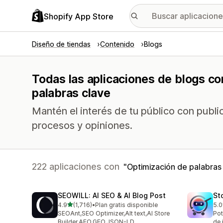
Shopify App Store
Diseño de tiendas
Contenido
Blogs
Todas las aplicaciones de blogs co
palabras clave
Mantén el interés de tu público con publ
procesos y opiniones.
222 aplicaciones con
Optimización de palabras
SEOWILL: AI SEO & AI Blog Post
St
de 5 estrellas
4.9
(1,716)
•
Plan gratis disponible
5.0
1716 reseñas en total
671
SEOAnt,SEO Optimizer,Alt text,AI Store
Pot
Builder,AEO,GEO,JSON-LD
de 