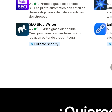
de 5 estrellas
2.3
(3)
•
Prueba gratis disponible
5.0
3 reseñas en total
5 r
SEO en piloto automático con artículos
Art
de investigación exhaustiva y enlaces
ate
de retroceso
tu 
SEO Blog Writer
En
de 5 estrellas
4.2
(30)
•
Plan gratis disponible
5.0
30 reseñas en total
22 
Crea, posiciónate y vende en un solo
Enl
lugar: un editor de blogs integral
cli
Built for Shopify