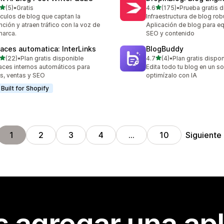
de 5 estrellas
de 5 estrellas
(5)
•
Gratis
4.6
(175)
•
Prueba gratis d
eseñas en total
175 reseñas en total
ículos de blog que captan la
Infraestructura de blog rob
nción y atraen tráfico con la voz de
Aplicación de blog para e
marca.
SEO y contenido
laces automatica: InterLinks
BlogBuddy
de 5 estrellas
de 5 estrellas
(22)
•
Plan gratis disponible
4.7
(4)
•
Plan gratis dispo
reseñas en total
4 reseñas en total
aces internos automáticos para
Edita todo tu blog en un so
cs, ventas y SEO
optimízalo con IA
Built for Shopify
Siguiente
1
2
3
4
…
10