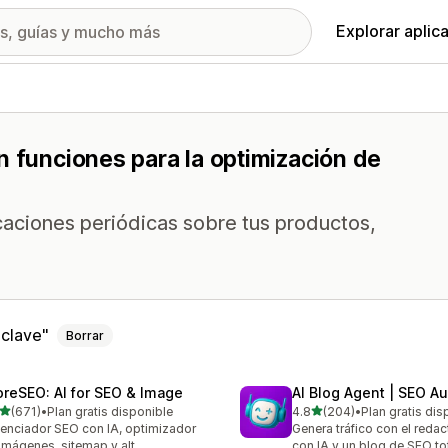
Explorar aplic
n funciones para la optimización de
icaciones periódicas sobre tus productos,
 clave
Borrar
oreSEO: AI for SEO & Image
AI Blog Agent | SEO A
de 5 estrellas
de 5 estrellas
(671)
•
Plan gratis disponible
4.8
(204)
•
Plan gratis dis
 reseñas en total
204 reseñas en total
enciador SEO con IA, optimizador
Genera tráfico con el reda
imágenes, sitemap y alt
con IA y un blog de SEO t