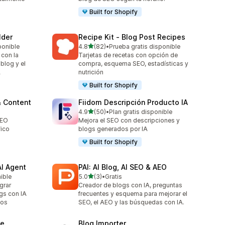
Built for Shopify
lder
Recipe Kit ‑ Blog Post Recipes
de 5 estrellas
ponible
4.8
(82)
•
Prueba gratis disponible
82 reseñas en total
 con la
Tarjetas de recetas con opción de
blog y el
compra, esquema SEO, estadísticas y
A
nutrición
Built for Shopify
& Content
Fiidom Descripción Producto IA
de 5 estrellas
4.9
(50)
•
Plan gratis disponible
50 reseñas en total
SEO
Mejora el SEO con descripciones y
fico
blogs generados por IA
Built for Shopify
AI Agent
PAI: AI Blog, AI SEO & AEO
de 5 estrellas
nible
5.0
(3)
•
Gratis
3 reseñas en total
grar
Creador de blogs con IA, preguntas
gs con IA
frecuentes y esquema para mejorar el
cos
SEO, el AEO y las búsquedas con IA.
ne
Blog Importer