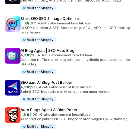
SEOAnt, Alt text, AI Store builder, AEO, GEO, JSON-LD,llms.txt
Built for Shopify
StoreSEO SEO & Image Optimizer
van 5 sterren
5,0
(671)
•
Gratis abonnement beschikbaar
671 recensies in totaal
AI SEO Optimizer & SEO Booster om je SEO-, AEO- en GEO-ranking
te verbeteren
Built for Shopify
AI Blog Agent | SEO Auto Blog
van 5 sterren
4,8
(205)
•
Gratis abonnement beschikbaar
205 recensies in totaal
Genereer traffic met AI-blogschrijver en volledig geautomatiseerde
SEO-blog
Built for Shopify
SEO aan: AI Blog Post Builder
van 5 sterren
4,9
(532)
•
Gratis abonnement beschikbaar
532 recensies in totaal
Schrijf SEO-blogposts met AI en genereer meer verkeer
Built for Shopify
Auto Blogs Agent AI Blog Posts
van 5 sterren
4,8
(100)
•
Gratis abonnement beschikbaar
100 recensies in totaal
AI schrijft en publiceert SEO-blogberichten volgens jouw planning.
Built for Shopify