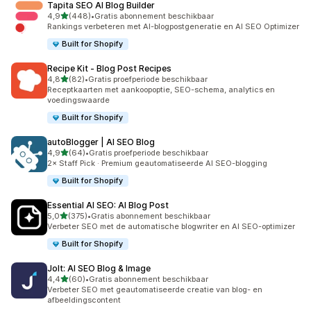
Tapita SEO AI Blog Builder
van 5 sterren
4,9
(448)
•
Gratis abonnement beschikbaar
448 recensies in totaal
Rankings verbeteren met AI-blogpostgeneratie en AI SEO Optimizer
Built for Shopify
Recipe Kit ‑ Blog Post Recipes
van 5 sterren
4,8
(82)
•
Gratis proefperiode beschikbaar
82 recensies in totaal
Receptkaarten met aankoopoptie, SEO-schema, analytics en
voedingswaarde
Built for Shopify
autoBlogger | AI SEO Blog
van 5 sterren
4,9
(64)
•
Gratis proefperiode beschikbaar
64 recensies in totaal
2× Staff Pick · Premium geautomatiseerde AI SEO-blogging
Built for Shopify
Essential AI SEO: AI Blog Post
van 5 sterren
5,0
(375)
•
Gratis abonnement beschikbaar
375 recensies in totaal
Verbeter SEO met de automatische blogwriter en AI SEO-optimizer
Built for Shopify
Jolt: AI SEO Blog & Image
van 5 sterren
4,4
(60)
•
Gratis abonnement beschikbaar
60 recensies in totaal
Verbeter SEO met geautomatiseerde creatie van blog- en
afbeeldingscontent