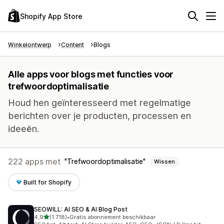
Shopify App Store
Winkelontwerp
Content
Blogs
Alle apps voor blogs met functies voor
trefwoordoptimalisatie
Houd hen geïnteresseerd met regelmatige
berichten over je producten, processen en
ideeën.
222 apps met
Trefwoordoptimalisatie
Wissen
Built for Shopify
SEOWILL: AI SEO & AI Blog Post
van 5 sterren
4,9
(1.718)
•
Gratis abonnement beschikbaar
1718 recensies in totaal