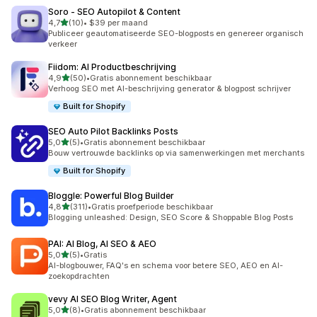
Soro ‑ SEO Autopilot & Content
van 5 sterren
4,7
(10)
•
$39 per maand
10 recensies in totaal
Publiceer geautomatiseerde SEO-blogposts en genereer organisch
verkeer
Fiidom: AI Productbeschrijving
van 5 sterren
4,9
(50)
•
Gratis abonnement beschikbaar
50 recensies in totaal
Verhoog SEO met AI-beschrijving generator & blogpost schrijver
Built for Shopify
SEO Auto Pilot Backlinks Posts
van 5 sterren
5,0
(5)
•
Gratis abonnement beschikbaar
5 recensies in totaal
Bouw vertrouwde backlinks op via samenwerkingen met merchants
Built for Shopify
Bloggle: Powerful Blog Builder
van 5 sterren
4,8
(311)
•
Gratis proefperiode beschikbaar
311 recensies in totaal
Blogging unleashed: Design, SEO Score & Shoppable Blog Posts
PAI: AI Blog, AI SEO & AEO
van 5 sterren
5,0
(5)
•
Gratis
5 recensies in totaal
AI-blogbouwer, FAQ's en schema voor betere SEO, AEO en AI-
zoekopdrachten
vevy AI SEO Blog Writer, Agent
van 5 sterren
5,0
(8)
•
Gratis abonnement beschikbaar
8 recensies in totaal