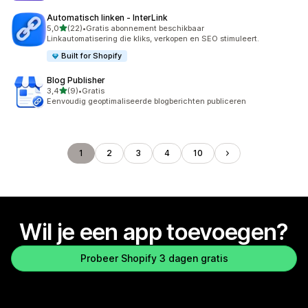
Automatisch linken ‑ InterLink
van 5 sterren
5,0
(22)
•
Gratis abonnement beschikbaar
22 recensies in totaal
Linkautomatisering die kliks, verkopen en SEO stimuleert.
Built for Shopify
Blog Publisher
van 5 sterren
3,4
(9)
•
Gratis
9 recensies in totaal
Eenvoudig geoptimaliseerde blogberichten publiceren
1
2
3
4
10
Wil je een app toevoegen?
Probeer Shopify 3 dagen gratis