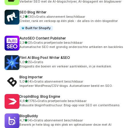
Verbeter SEO met de AI-blogschrijver, AI-blogagent en blogbouwer
SEO Blog Writer
van 5 sterren
4,2
(30)
•
Gratis abonnement beschikbaar
30 recensies in totaal
Creëer, rank en verkoop op één plek - de alles-in-één-blogeditor
Built for Shopify
AutoSEO Content Publisher
van 5 sterren
2,3
(3)
•
Gratis proefperiode beschikbaar
3 recensies in totaal
Automatische SEO met grondig onderzochte artikelen en backlinks
Flint AI Blog Post Writer &SEO
van 5 sterren
5,0
(5)
•
Gratis
5 recensies in totaal
Blogposts die boeien en verkeer aantrekken, in je merkstem.
Blog Importer
van 5 sterren
5,0
(4)
•
Gratis abonnement beschikbaar
4 recensies in totaal
Importeer WordPress/CSV-blogs. Automatiseer beeld en SEO.
DropInBlog: Blog Engine
van 5 sterren
4,6
(176)
•
Gratis proefperiode beschikbaar
176 recensies in totaal
Robuuste bloginfrastructuur. Blog-app voor SEO en contentteams
BlogBuddy
van 5 sterren
4,7
(4)
•
Gratis abonnement beschikbaar
4 recensies in totaal
Bewerk je hele blog op één plek en optimaliseer deze met AI