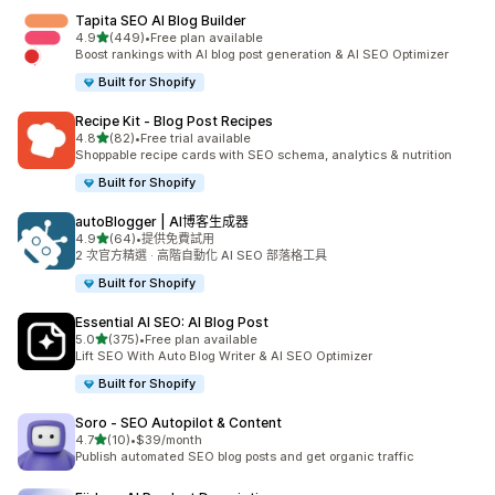
Tapita SEO AI Blog Builder
滿分 5 顆星
4.9
(449)
•
Free plan available
共有 449 則評價
Boost rankings with AI blog post generation & AI SEO Optimizer
Built for Shopify
Recipe Kit ‑ Blog Post Recipes
滿分 5 顆星
4.8
(82)
•
Free trial available
共有 82 則評價
Shoppable recipe cards with SEO schema, analytics & nutrition
Built for Shopify
autoBlogger | AI博客生成器
滿分 5 顆星
4.9
(64)
•
提供免費試用
共有 64 則評價
2 次官方精選 · 高階自動化 AI SEO 部落格工具
Built for Shopify
Essential AI SEO: AI Blog Post
滿分 5 顆星
5.0
(375)
•
Free plan available
共有 375 則評價
Lift SEO With Auto Blog Writer & AI SEO Optimizer
Built for Shopify
Soro ‑ SEO Autopilot & Content
滿分 5 顆星
4.7
(10)
•
$39/month
共有 10 則評價
Publish automated SEO blog posts and get organic traffic