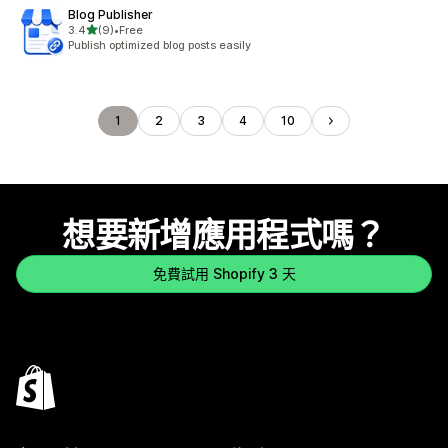
Blog Publisher
滿分 5 顆星
3.4
(9)
•
Free
共有 9 則評價
Publish optimized blog posts easily
1
2
3
4
10
想要新增應用程式嗎？
免費試用 Shopify 3 天