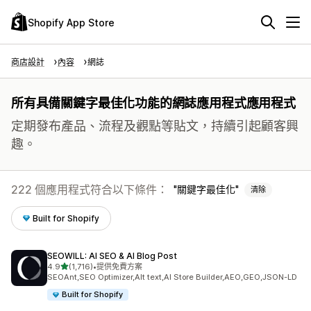
Shopify App Store
商店設計
內容
網誌
所有具備關鍵字最佳化功能的網誌應用程式應用程式
定期發布產品、流程及觀點等貼文，持續引起顧客興
趣。
222 個應用程式符合以下條件：
關鍵字最佳化
清除
Built for Shopify
SEOWILL: AI SEO & AI Blog Post
滿分 5 顆星
4.9
(1,716)
•
提供免費方案
共有 1716 則評價
SEOAnt,SEO Optimizer,Alt text,AI Store Builder,AEO,GEO,JSON-LD
Built for Shopify