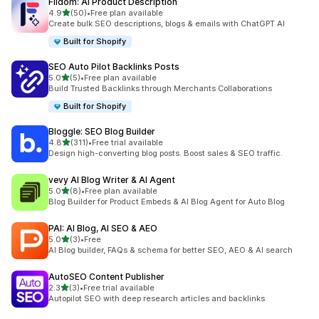
Fiidom: AI Product Description
滿分 5 顆星
4.9
(50)
•
Free plan available
共有 50 則評價
Create bulk SEO descriptions, blogs & emails with ChatGPT AI
Built for Shopify
SEO Auto Pilot Backlinks Posts
滿分 5 顆星
5.0
(5)
•
Free plan available
共有 5 則評價
Build Trusted Backlinks through Merchants Collaborations
Built for Shopify
Bloggle: SEO Blog Builder
滿分 5 顆星
4.8
(311)
•
Free trial available
共有 311 則評價
Design high-converting blog posts. Boost sales & SEO traffic.
vevy AI Blog Writer & AI Agent
滿分 5 顆星
5.0
(8)
•
Free plan available
共有 8 則評價
Blog Builder for Product Embeds & AI Blog Agent for Auto Blog
PAI: AI Blog, AI SEO & AEO
滿分 5 顆星
5.0
(3)
•
Free
共有 3 則評價
AI Blog builder, FAQs & schema for better SEO, AEO & AI search
AutoSEO Content Publisher
滿分 5 顆星
2.3
(3)
•
Free trial available
共有 3 則評價
Autopilot SEO with deep research articles and backlinks