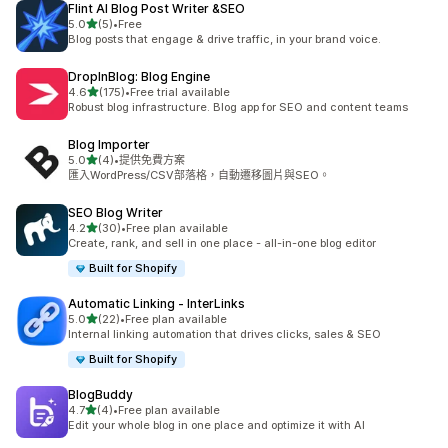
Flint AI Blog Post Writer &SEO
滿分 5 顆星
5.0
(5)
•
Free
共有 5 則評價
Blog posts that engage & drive traffic, in your brand voice.
DropInBlog: Blog Engine
滿分 5 顆星
4.6
(175)
•
Free trial available
共有 175 則評價
Robust blog infrastructure. Blog app for SEO and content teams
Blog Importer
滿分 5 顆星
5.0
(4)
•
提供免費方案
共有 4 則評價
匯入WordPress/CSV部落格，自動遷移圖片與SEO。
SEO Blog Writer
滿分 5 顆星
4.2
(30)
•
Free plan available
共有 30 則評價
Create, rank, and sell in one place - all-in-one blog editor
Built for Shopify
Automatic Linking ‑ InterLinks
滿分 5 顆星
5.0
(22)
•
Free plan available
共有 22 則評價
Internal linking automation that drives clicks, sales & SEO
Built for Shopify
BlogBuddy
滿分 5 顆星
4.7
(4)
•
Free plan available
共有 4 則評價
Edit your whole blog in one place and optimize it with AI