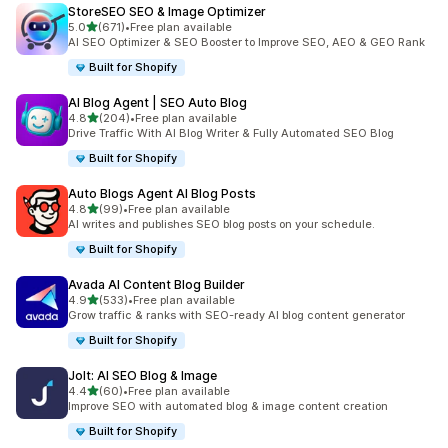
StoreSEO SEO & Image Optimizer
滿分 5 顆星
5.0
(671)
•
Free plan available
共有 671 則評價
AI SEO Optimizer & SEO Booster to Improve SEO, AEO & GEO Rank
Built for Shopify
AI Blog Agent | SEO Auto Blog
滿分 5 顆星
4.8
(204)
•
Free plan available
共有 204 則評價
Drive Traffic With AI Blog Writer & Fully Automated SEO Blog
Built for Shopify
Auto Blogs Agent AI Blog Posts
滿分 5 顆星
4.8
(99)
•
Free plan available
共有 99 則評價
AI writes and publishes SEO blog posts on your schedule.
Built for Shopify
Avada AI Content Blog Builder
滿分 5 顆星
4.9
(533)
•
Free plan available
共有 533 則評價
Grow traffic & ranks with SEO-ready AI blog content generator
Built for Shopify
Jolt: AI SEO Blog & Image
滿分 5 顆星
4.4
(60)
•
Free plan available
共有 60 則評價
Improve SEO with automated blog & image content creation
Built for Shopify