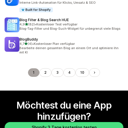
22 Rezensionen insgesamt
Interne Link-Automation für Klicks, Umsatz & SEO
Built for Shopify
Blog Filter & Blog Search HUE
von 5 Sternen
4,9
(82)
•
Kostenloser Test verfügbar
82 Rezensionen insgesamt
Blog-Tag-Filter und Blog-Such-Widget für unbegrenzt viele Blogs
BlogBuddy
von 5 Sternen
4,7
(4)
•
Kostenloser Plan verfügbar
4 Rezensionen insgesamt
Bearbeite deinen gesamten Blog an einem Ort und optimiere ihn
mit KI
1
2
3
4
10
Möchtest du eine App
hinzufügen?
Shopify 3 Tage kostenlos testen