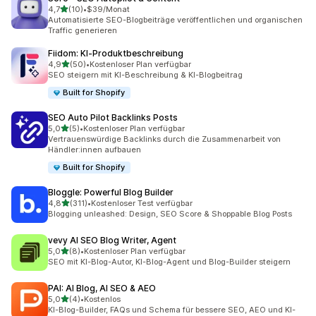
von 5 Sternen
4,7
(10)
•
$39/Monat
10 Rezensionen insgesamt
Automatisierte SEO-Blogbeiträge veröffentlichen und organischen
Traffic generieren
Fiidom: KI‑Produktbeschreibung
von 5 Sternen
4,9
(50)
•
Kostenloser Plan verfügbar
50 Rezensionen insgesamt
SEO steigern mit KI-Beschreibung & KI-Blogbeitrag
Built for Shopify
SEO Auto Pilot Backlinks Posts
von 5 Sternen
5,0
(5)
•
Kostenloser Plan verfügbar
5 Rezensionen insgesamt
Vertrauenswürdige Backlinks durch die Zusammenarbeit von
Händler:innen aufbauen
Built for Shopify
Bloggle: Powerful Blog Builder
von 5 Sternen
4,8
(311)
•
Kostenloser Test verfügbar
311 Rezensionen insgesamt
Blogging unleashed: Design, SEO Score & Shoppable Blog Posts
vevy AI SEO Blog Writer, Agent
von 5 Sternen
5,0
(8)
•
Kostenloser Plan verfügbar
8 Rezensionen insgesamt
SEO mit KI-Blog-Autor, KI-Blog-Agent und Blog-Builder steigern
PAI: AI Blog, AI SEO & AEO
von 5 Sternen
5,0
(4)
•
Kostenlos
4 Rezensionen insgesamt
KI-Blog-Builder, FAQs und Schema für bessere SEO, AEO und KI-