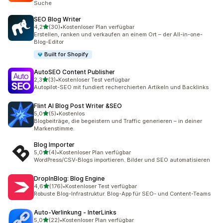
Suche
SEO Blog Writer
von 5 Sternen
4,2
(30)
•
Kostenloser Plan verfügbar
30 Rezensionen insgesamt
Erstellen, ranken und verkaufen an einem Ort – der All-in-one-
Blog-Editor
Built for Shopify
AutoSEO Content Publisher
von 5 Sternen
2,3
(3)
•
Kostenloser Test verfügbar
3 Rezensionen insgesamt
Autopilot-SEO mit fundiert recherchierten Artikeln und Backlinks
Flint AI Blog Post Writer &SEO
von 5 Sternen
5,0
(5)
•
Kostenlos
5 Rezensionen insgesamt
Blogbeiträge, die begeistern und Traffic generieren – in deiner
Markenstimme.
Blog Importer
von 5 Sternen
5,0
(4)
•
Kostenloser Plan verfügbar
4 Rezensionen insgesamt
WordPress/CSV-Blogs importieren. Bilder und SEO automatisieren
DropInBlog: Blog Engine
von 5 Sternen
4,6
(176)
•
Kostenloser Test verfügbar
176 Rezensionen insgesamt
Robuste Blog-Infrastruktur. Blog-App für SEO- und Content-Teams
Auto‑Verlinkung ‑ InterLinks
von 5 Sternen
5,0
(22)
•
Kostenloser Plan verfügbar