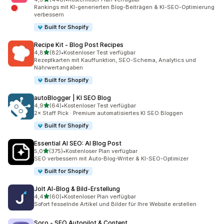
448 Rezensionen insgesamt
Rankings mit KI-generierten Blog-Beiträgen & KI-SEO-Optimierung
verbessern
Built for Shopify
Recipe Kit ‑ Blog Post Recipes
von 5 Sternen
4,8
(82)
•
Kostenloser Test verfügbar
82 Rezensionen insgesamt
Rezeptkarten mit Kauffunktion, SEO-Schema, Analytics und
Nährwertangaben
Built for Shopify
autoBlogger | KI SEO Blog
von 5 Sternen
4,9
(64)
•
Kostenloser Test verfügbar
64 Rezensionen insgesamt
2× Staff Pick · Premium automatisiertes KI SEO Bloggen
Built for Shopify
Essential AI SEO: AI Blog Post
von 5 Sternen
5,0
(375)
•
Kostenloser Plan verfügbar
375 Rezensionen insgesamt
SEO verbessern mit Auto-Blog-Writer & KI-SEO-Optimizer
Built for Shopify
Jolt AI‑Blog & Bild‑Erstellung
von 5 Sternen
4,4
(60)
•
Kostenloser Plan verfügbar
60 Rezensionen insgesamt
Sofort fesselnde Artikel und Bilder für Ihre Website erstellen
Soro ‑ SEO Autopilot & Content