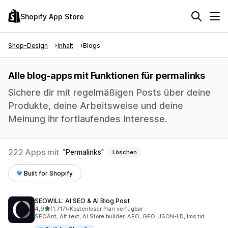
Shopify App Store
Shop-Design
Inhalt
Blogs
Alle blog-apps mit Funktionen für permalinks
Sichere dir mit regelmäßigen Posts über deine
Produkte, deine Arbeitsweise und deine
Meinung ihr fortlaufendes Interesse.
222 Apps mit
Permalinks
Löschen
Built for Shopify
SEOWILL: AI SEO & AI Blog Post
von 5 Sternen
4,9
(1.717)
•
Kostenloser Plan verfügbar
1717 Rezensionen insgesamt
SEOAnt, Alt text, AI Store builder, AEO, GEO, JSON-LD,llms.txt