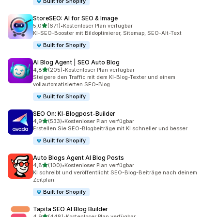
Built for Shopify
StoreSEO: AI for SEO & Image
von 5 Sternen
5,0
(671)
•
Kostenloser Plan verfügbar
671 Rezensionen insgesamt
KI-SEO-Booster mit Bildoptimierer, Sitemap, SEO-Alt-Text
Built for Shopify
AI Blog Agent | SEO Auto Blog
von 5 Sternen
4,8
(205)
•
Kostenloser Plan verfügbar
205 Rezensionen insgesamt
Steigere den Traffic mit dem KI-Blog-Texter und einem
vollautomatisierten SEO-Blog
Built for Shopify
SEO On: KI‑Blogpost‑Builder
von 5 Sternen
4,9
(533)
•
Kostenloser Plan verfügbar
533 Rezensionen insgesamt
Erstellen Sie SEO-Blogbeiträge mit KI schneller und besser
Built for Shopify
Auto Blogs Agent AI Blog Posts
von 5 Sternen
4,8
(100)
•
Kostenloser Plan verfügbar
100 Rezensionen insgesamt
KI schreibt und veröffentlicht SEO-Blog-Beiträge nach deinem
Zeitplan.
Built for Shopify
Tapita SEO AI Blog Builder
von 5 Sternen
4,9
(448)
•
Kostenloser Plan verfügbar