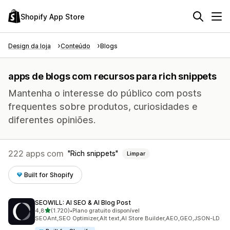
Shopify App Store
Design da loja
Conteúdo
Blogs
apps de blogs com recursos para rich snippets
Mantenha o interesse do público com posts
frequentes sobre produtos, curiosidades e
diferentes opiniões.
222 apps com
Rich snippets
Limpar
Built for Shopify
SEOWILL: AI SEO & AI Blog Post
de 5 estrelas
4,8
(1.720)
•
Plano gratuito disponível
1720 avaliações ao todo
SEOAnt,SEO Optimizer,Alt text,AI Store Builder,AEO,GEO,JSON-LD