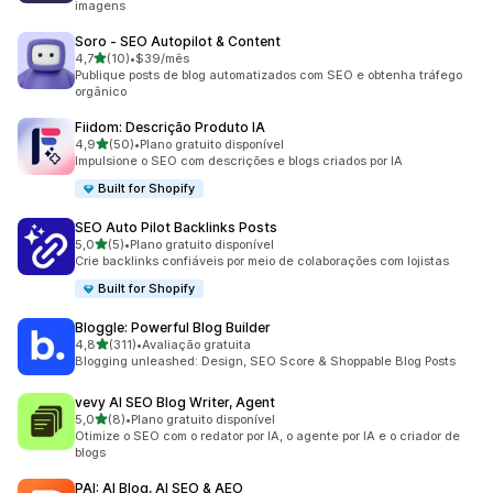
imagens
Soro ‑ SEO Autopilot & Content
de 5 estrelas
4,7
(10)
•
$39/mês
10 avaliações ao todo
Publique posts de blog automatizados com SEO e obtenha tráfego
orgânico
Fiidom: Descrição Produto IA
de 5 estrelas
4,9
(50)
•
Plano gratuito disponível
50 avaliações ao todo
Impulsione o SEO com descrições e blogs criados por IA
Built for Shopify
SEO Auto Pilot Backlinks Posts
de 5 estrelas
5,0
(5)
•
Plano gratuito disponível
5 avaliações ao todo
Crie backlinks confiáveis por meio de colaborações com lojistas
Built for Shopify
Bloggle: Powerful Blog Builder
de 5 estrelas
4,8
(311)
•
Avaliação gratuita
311 avaliações ao todo
Blogging unleashed: Design, SEO Score & Shoppable Blog Posts
vevy AI SEO Blog Writer, Agent
de 5 estrelas
5,0
(8)
•
Plano gratuito disponível
8 avaliações ao todo
Otimize o SEO com o redator por IA, o agente por IA e o criador de
blogs
PAI: AI Blog, AI SEO & AEO