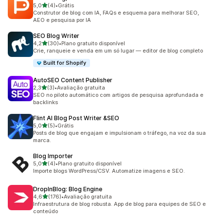
de 5 estrelas
5,0
(4)
•
Grátis
4 avaliações ao todo
Construtor de blog com IA, FAQs e esquema para melhorar SEO,
AEO e pesquisa por IA
SEO Blog Writer
de 5 estrelas
4,2
(30)
•
Plano gratuito disponível
30 avaliações ao todo
Crie, ranqueie e venda em um só lugar — editor de blog completo
Built for Shopify
AutoSEO Content Publisher
de 5 estrelas
2,3
(3)
•
Avaliação gratuita
3 avaliações ao todo
SEO no piloto automático com artigos de pesquisa aprofundada e
backlinks
Flint AI Blog Post Writer &SEO
de 5 estrelas
5,0
(5)
•
Grátis
5 avaliações ao todo
Posts de blog que engajam e impulsionam o tráfego, na voz da sua
marca.
Blog Importer
de 5 estrelas
5,0
(4)
•
Plano gratuito disponível
4 avaliações ao todo
Importe blogs WordPress/CSV. Automatize imagens e SEO.
DropInBlog: Blog Engine
de 5 estrelas
4,6
(176)
•
Avaliação gratuita
176 avaliações ao todo
Infraestrutura de blog robusta. App de blog para equipes de SEO e
conteúdo