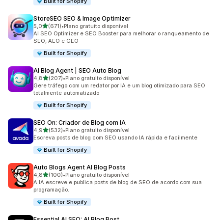
Built for Shopify
StoreSEO SEO & Image Optimizer
de 5 estrelas
5,0
(671)
•
Plano gratuito disponível
671 avaliações ao todo
AI SEO Optimizer e SEO Booster para melhorar o ranqueamento de
SEO, AEO e GEO
Built for Shopify
AI Blog Agent | SEO Auto Blog
de 5 estrelas
4,8
(207)
•
Plano gratuito disponível
207 avaliações ao todo
Gere tráfego com um redator por IA e um blog otimizado para SEO
totalmente automatizado
Built for Shopify
SEO On: Criador de Blog com IA
de 5 estrelas
4,9
(532)
•
Plano gratuito disponível
532 avaliações ao todo
Escreva posts de blog com SEO usando IA rápida e facilmente
Built for Shopify
Auto Blogs Agent AI Blog Posts
de 5 estrelas
4,8
(100)
•
Plano gratuito disponível
100 avaliações ao todo
A IA escreve e publica posts de blog de SEO de acordo com sua
programação.
Built for Shopify
Essential AI SEO: AI Blog Post