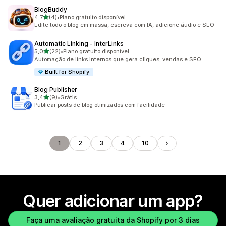
BlogBuddy
de 5 estrelas
4,7
(4)
•
Plano gratuito disponível
4 avaliações ao todo
Edite todo o blog em massa, escreva com IA, adicione áudio e SEO
Automatic Linking ‑ InterLinks
de 5 estrelas
5,0
(22)
•
Plano gratuito disponível
22 avaliações ao todo
Automação de links internos que gera cliques, vendas e SEO
Built for Shopify
Blog Publisher
de 5 estrelas
3,4
(9)
•
Grátis
9 avaliações ao todo
Publicar posts de blog otimizados com facilidade
1
2
3
4
10
Quer adicionar um app?
Faça uma avaliação gratuita da Shopify por 3 dias