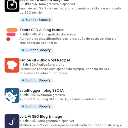
de 5 estrelas
5,0
(375)
•
Plano gratuito disponível
375 avaliações ao todo
Impulsione o SEO com um redator automático de blogs e otimizador
de SEO com IA
Built for Shopify
Tapita SEO AI Blog Builder
de 5 estrelas
4,9
(448)
•
Plano gratuito disponível
448 avaliações ao todo
Aumente as classificações com a geração de posts de blog e o
otimizador de SEO por IA
Built for Shopify
Recipe Kit ‑ Blog Post Recipes
de 5 estrelas
4,8
(82)
•
Avaliação gratuita
82 avaliações ao todo
Cartões de receita com opções de compra, schema de SEO,
análises e tabelas nutricionais
Built for Shopify
autoBlogger | blog SEO IA
de 5 estrelas
4,9
(64)
•
Avaliação gratuita
64 avaliações ao todo
2× Staff Pick · blog SEO com IA, premium e automatizado
Built for Shopify
Jolt: AI SEO Blog & Image
de 5 estrelas
4,4
(60)
•
Plano gratuito disponível
60 avaliações ao todo
Melhore o SEO com a criação automatizada de conteúdo de blog e