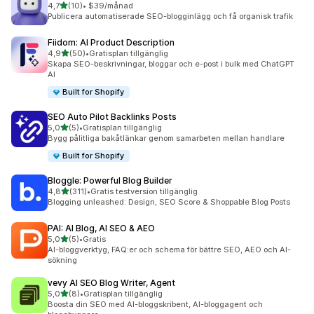
av 5 stjärnor
4,7
(10)
•
$39/månad
10 recensioner totalt
Publicera automatiserade SEO-blogginlägg och få organisk trafik
Fiidom: AI Product Description
av 5 stjärnor
4,9
(50)
•
Gratisplan tillgänglig
50 recensioner totalt
Skapa SEO-beskrivningar, bloggar och e-post i bulk med ChatGPT
AI
Built for Shopify
SEO Auto Pilot Backlinks Posts
av 5 stjärnor
5,0
(5)
•
Gratisplan tillgänglig
5 recensioner totalt
Bygg pålitliga bakåtlänkar genom samarbeten mellan handlare
Built for Shopify
Bloggle: Powerful Blog Builder
av 5 stjärnor
4,8
(311)
•
Gratis testversion tillgänglig
311 recensioner totalt
Blogging unleashed: Design, SEO Score & Shoppable Blog Posts
PAI: AI Blog, AI SEO & AEO
av 5 stjärnor
5,0
(5)
•
Gratis
5 recensioner totalt
AI-bloggverktyg, FAQ:er och schema för bättre SEO, AEO och AI-
sökning
vevy AI SEO Blog Writer, Agent
av 5 stjärnor
5,0
(8)
•
Gratisplan tillgänglig
8 recensioner totalt
Boosta din SEO med AI-bloggskribent, AI-bloggagent och