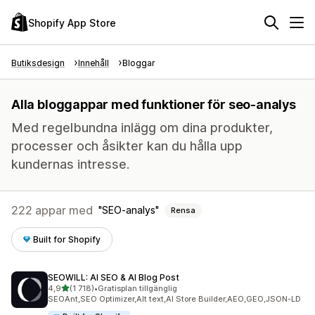
Shopify App Store
Butiksdesign
Innehåll
Bloggar
Alla bloggappar med funktioner för seo-analys
Med regelbundna inlägg om dina produkter,
processer och åsikter kan du hålla upp
kundernas intresse.
222 appar med
SEO-analys
Rensa
Built for Shopify
SEOWILL: AI SEO & AI Blog Post
av 5 stjärnor
4,9
(1 718)
•
Gratisplan tillgänglig
1718 recensioner totalt
SEOAnt,SEO Optimizer,Alt text,AI Store Builder,AEO,GEO,JSON-LD