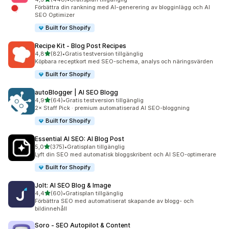
448 recensioner totalt
Förbättra din rankning med AI-generering av blogginlägg och AI
SEO Optimizer
Built for Shopify
Recipe Kit ‑ Blog Post Recipes
av 5 stjärnor
4,8
(82)
•
Gratis testversion tillgänglig
82 recensioner totalt
Köpbara receptkort med SEO-schema, analys och näringsvärden
Built for Shopify
autoBlogger | AI SEO Blogg
av 5 stjärnor
4,9
(64)
•
Gratis testversion tillgänglig
64 recensioner totalt
2× Staff Pick · premium automatiserad AI SEO-bloggning
Built for Shopify
Essential AI SEO: AI Blog Post
av 5 stjärnor
5,0
(375)
•
Gratisplan tillgänglig
375 recensioner totalt
Lyft din SEO med automatisk bloggskribent och AI SEO-optimerare
Built for Shopify
Jolt: AI SEO Blog & Image
av 5 stjärnor
4,4
(60)
•
Gratisplan tillgänglig
60 recensioner totalt
Förbättra SEO med automatiserat skapande av blogg- och
bildinnehåll
Soro ‑ SEO Autopilot & Content