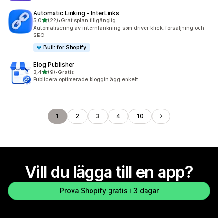
Automatic Linking ‑ InterLinks
av 5 stjärnor
5,0
(22)
•
Gratisplan tillgänglig
22 recensioner totalt
Automatisering av internlänkning som driver klick, försäljning och
SEO
Built for Shopify
Blog Publisher
av 5 stjärnor
3,4
(9)
•
Gratis
9 recensioner totalt
Publicera optimerade blogginlägg enkelt
1
2
3
4
10
Vill du lägga till en app?
Prova Shopify gratis i 3 dagar