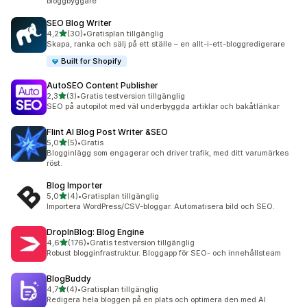
bloggbyggare
SEO Blog Writer
av 5 stjärnor
4,2
(30)
•
Gratisplan tillgänglig
30 recensioner totalt
Skapa, ranka och sälj på ett ställe – en allt-i-ett-bloggredigerare
Built for Shopify
AutoSEO Content Publisher
av 5 stjärnor
2,3
(3)
•
Gratis testversion tillgänglig
3 recensioner totalt
SEO på autopilot med väl underbyggda artiklar och bakåtlänkar
Flint AI Blog Post Writer &SEO
av 5 stjärnor
5,0
(5)
•
Gratis
5 recensioner totalt
Blogginlägg som engagerar och driver trafik, med ditt varumärkes
röst.
Blog Importer
av 5 stjärnor
5,0
(4)
•
Gratisplan tillgänglig
4 recensioner totalt
Importera WordPress/CSV-bloggar. Automatisera bild och SEO.
DropInBlog: Blog Engine
av 5 stjärnor
4,6
(176)
•
Gratis testversion tillgänglig
176 recensioner totalt
Robust blogginfrastruktur. Bloggapp för SEO- och innehållsteam
BlogBuddy
av 5 stjärnor
4,7
(4)
•
Gratisplan tillgänglig
4 recensioner totalt
Redigera hela bloggen på en plats och optimera den med AI