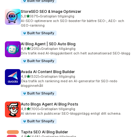
Built for Shopify
StoreSEO SEO & Image Optimizer
av 5 stjärnor
5,0
(671)
•
Gratisplan tillgänglig
671 recensioner totalt
AI-SEO-optimerare och SEO-booster för bättre SEO-, AEO- och
GEO-rankning
Built for Shopify
AI Blog Agent | SEO Auto Blog
av 5 stjärnor
4,8
(205)
•
Gratisplan tillgänglig
205 recensioner totalt
Driv trafik med AI-bloggskribent och helt automatiserad SEO-blogg
Built for Shopify
Avada AI Content Blog Builder
av 5 stjärnor
4,9
(532)
•
Gratisplan tillgänglig
532 recensioner totalt
Öka trafik och rankning med en AI-generator för SEO-redo
blogginnehåll
Built for Shopify
Auto Blogs Agent AI Blog Posts
av 5 stjärnor
4,8
(100)
•
Gratisplan tillgänglig
100 recensioner totalt
AI skriver och publicerar SEO-blogginlägg enligt ditt schema.
Built for Shopify
Tapita SEO AI Blog Builder
av 5 stjärnor
4,9
(448)
•
Gratisplan tillgänglig