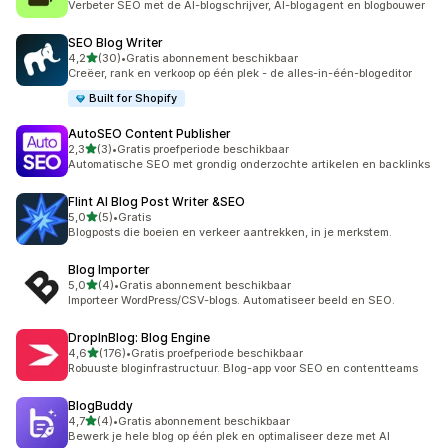
Verbeter SEO met de AI-blogschrijver, AI-blogagent en blogbouwer
SEO Blog Writer
van 5 sterren
4,2
(30)
•
Gratis abonnement beschikbaar
30 recensies in totaal
Creëer, rank en verkoop op één plek - de alles-in-één-blogeditor
Built for Shopify
AutoSEO Content Publisher
van 5 sterren
2,3
(3)
•
Gratis proefperiode beschikbaar
3 recensies in totaal
Automatische SEO met grondig onderzochte artikelen en backlinks
Flint AI Blog Post Writer &SEO
van 5 sterren
5,0
(5)
•
Gratis
5 recensies in totaal
Blogposts die boeien en verkeer aantrekken, in je merkstem.
Blog Importer
van 5 sterren
5,0
(4)
•
Gratis abonnement beschikbaar
4 recensies in totaal
Importeer WordPress/CSV-blogs. Automatiseer beeld en SEO.
DropInBlog: Blog Engine
van 5 sterren
4,6
(176)
•
Gratis proefperiode beschikbaar
176 recensies in totaal
Robuuste bloginfrastructuur. Blog-app voor SEO en contentteams
BlogBuddy
van 5 sterren
4,7
(4)
•
Gratis abonnement beschikbaar
4 recensies in totaal
Bewerk je hele blog op één plek en optimaliseer deze met AI