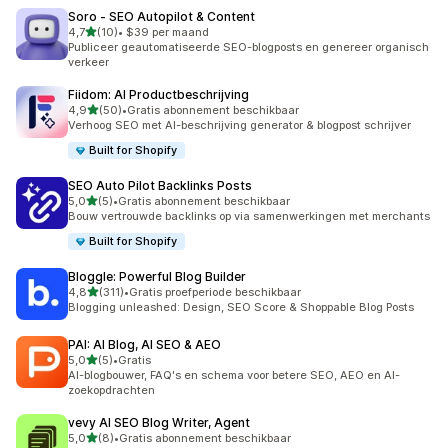
Soro ‑ SEO Autopilot & Content
van 5 sterren
4,7
(10)
•
$39 per maand
10 recensies in totaal
Publiceer geautomatiseerde SEO-blogposts en genereer organisch
verkeer
Fiidom: AI Productbeschrijving
van 5 sterren
4,9
(50)
•
Gratis abonnement beschikbaar
50 recensies in totaal
Verhoog SEO met AI-beschrijving generator & blogpost schrijver
Built for Shopify
SEO Auto Pilot Backlinks Posts
van 5 sterren
5,0
(5)
•
Gratis abonnement beschikbaar
5 recensies in totaal
Bouw vertrouwde backlinks op via samenwerkingen met merchants
Built for Shopify
Bloggle: Powerful Blog Builder
van 5 sterren
4,8
(311)
•
Gratis proefperiode beschikbaar
311 recensies in totaal
Blogging unleashed: Design, SEO Score & Shoppable Blog Posts
PAI: AI Blog, AI SEO & AEO
van 5 sterren
5,0
(5)
•
Gratis
5 recensies in totaal
AI-blogbouwer, FAQ's en schema voor betere SEO, AEO en AI-
zoekopdrachten
vevy AI SEO Blog Writer, Agent
van 5 sterren
5,0
(8)
•
Gratis abonnement beschikbaar
8 recensies in totaal