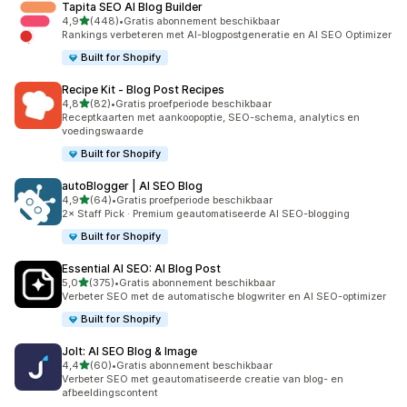
Tapita SEO AI Blog Builder
van 5 sterren
4,9
(448)
•
Gratis abonnement beschikbaar
448 recensies in totaal
Rankings verbeteren met AI-blogpostgeneratie en AI SEO Optimizer
Built for Shopify
Recipe Kit ‑ Blog Post Recipes
van 5 sterren
4,8
(82)
•
Gratis proefperiode beschikbaar
82 recensies in totaal
Receptkaarten met aankoopoptie, SEO-schema, analytics en
voedingswaarde
Built for Shopify
autoBlogger | AI SEO Blog
van 5 sterren
4,9
(64)
•
Gratis proefperiode beschikbaar
64 recensies in totaal
2× Staff Pick · Premium geautomatiseerde AI SEO-blogging
Built for Shopify
Essential AI SEO: AI Blog Post
van 5 sterren
5,0
(375)
•
Gratis abonnement beschikbaar
375 recensies in totaal
Verbeter SEO met de automatische blogwriter en AI SEO-optimizer
Built for Shopify
Jolt: AI SEO Blog & Image
van 5 sterren
4,4
(60)
•
Gratis abonnement beschikbaar
60 recensies in totaal
Verbeter SEO met geautomatiseerde creatie van blog- en
afbeeldingscontent