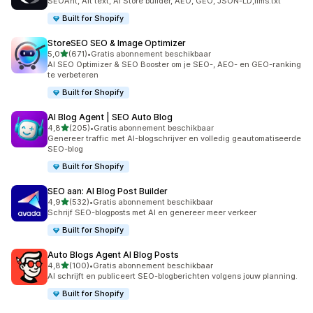
SEOAnt, Alt text, AI Store builder, AEO, GEO, JSON-LD,llms.txt
Built for Shopify
StoreSEO SEO & Image Optimizer
van 5 sterren
5,0
(671)
•
Gratis abonnement beschikbaar
671 recensies in totaal
AI SEO Optimizer & SEO Booster om je SEO-, AEO- en GEO-ranking
te verbeteren
Built for Shopify
AI Blog Agent | SEO Auto Blog
van 5 sterren
4,8
(205)
•
Gratis abonnement beschikbaar
205 recensies in totaal
Genereer traffic met AI-blogschrijver en volledig geautomatiseerde
SEO-blog
Built for Shopify
SEO aan: AI Blog Post Builder
van 5 sterren
4,9
(532)
•
Gratis abonnement beschikbaar
532 recensies in totaal
Schrijf SEO-blogposts met AI en genereer meer verkeer
Built for Shopify
Auto Blogs Agent AI Blog Posts
van 5 sterren
4,8
(100)
•
Gratis abonnement beschikbaar
100 recensies in totaal
AI schrijft en publiceert SEO-blogberichten volgens jouw planning.
Built for Shopify