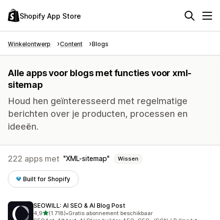
Shopify App Store
Winkelontwerp
Content
Blogs
Alle apps voor blogs met functies voor xml-
sitemap
Houd hen geïnteresseerd met regelmatige
berichten over je producten, processen en
ideeën.
222 apps met
XML-sitemap
Wissen
Built for Shopify
SEOWILL: AI SEO & AI Blog Post
van 5 sterren
4,9
(1.718)
•
Gratis abonnement beschikbaar
1718 recensies in totaal