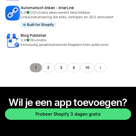
Automatisch linken ‑ InterLink
van 5 sterren
5,0
(22)
•
Gratis abonnement beschikbaar
22 recensies in totaal
Linkautomatisering die kliks, verkopen en SEO stimuleert.
Built for Shopify
Blog Publisher
van 5 sterren
3,4
(9)
•
Gratis
9 recensies in totaal
Eenvoudig geoptimaliseerde blogberichten publiceren
1
2
3
4
10
Wil je een app toevoegen?
Probeer Shopify 3 dagen gratis