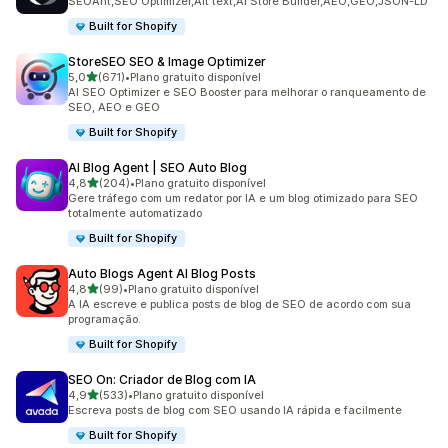
SEOAnt,SEO Optimizer,Alt text,AI Store Builder,AEO,GEO,JSON-LD
Built for Shopify
StoreSEO SEO & Image Optimizer
de 5 estrelas
5,0
(671)
•
Plano gratuito disponível
671 avaliações ao todo
AI SEO Optimizer e SEO Booster para melhorar o ranqueamento de
SEO, AEO e GEO
Built for Shopify
AI Blog Agent | SEO Auto Blog
de 5 estrelas
4,8
(204)
•
Plano gratuito disponível
204 avaliações ao todo
Gere tráfego com um redator por IA e um blog otimizado para SEO
totalmente automatizado
Built for Shopify
Auto Blogs Agent AI Blog Posts
de 5 estrelas
4,8
(99)
•
Plano gratuito disponível
99 avaliações ao todo
A IA escreve e publica posts de blog de SEO de acordo com sua
programação.
Built for Shopify
SEO On: Criador de Blog com IA
de 5 estrelas
4,9
(533)
•
Plano gratuito disponível
533 avaliações ao todo
Escreva posts de blog com SEO usando IA rápida e facilmente
Built for Shopify