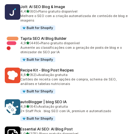
Jolt: AI SEO Blog & Image
de 5 estrelas
4,4
(60)
•
Plano gratuito disponível
60 avaliações ao todo
Melhore o SEO com a criação automatizada de conteúdo de blog e
imagens
Built for Shopify
Tapita SEO AI Blog Builder
de 5 estrelas
4,9
(449)
•
Plano gratuito disponível
449 avaliações ao todo
Aumente as classificações com a geração de posts de blog e o
otimizador de SEO por IA
Built for Shopify
Recipe Kit ‑ Blog Post Recipes
de 5 estrelas
4,8
(82)
•
Avaliação gratuita
82 avaliações ao todo
Cartões de receita com opções de compra, schema de SEO,
análises e tabelas nutricionais
Built for Shopify
autoBlogger | blog SEO IA
de 5 estrelas
4,9
(64)
•
Avaliação gratuita
64 avaliações ao todo
2× Staff Pick · blog SEO com IA, premium e automatizado
Built for Shopify
Essential AI SEO: AI Blog Post
de 5 estrelas
5,0
(375)
•
Plano gratuito disponível