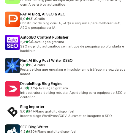
Criador de blog para incorporação de produtos e agente de blog
com IA para blog automático
PAI: AI Blog, AI SEO & AEO
de 5 estrelas
5,0
(3)
•
Grátis
3 avaliações ao todo
Construtor de blog com IA, FAQs e esquema para melhorar SEO,
AEO e pesquisa por IA
AutoSEO Content Publisher
de 5 estrelas
2,3
(3)
•
Avaliação gratuita
3 avaliações ao todo
SEO no piloto automático com artigos de pesquisa aprofundada e
backlinks
Flint AI Blog Post Writer &SEO
de 5 estrelas
5,0
(5)
•
Grátis
5 avaliações ao todo
Posts de blog que engajam e impulsionam o tráfego, na voz da sua
marca.
DropInBlog: Blog Engine
de 5 estrelas
4,6
(175)
•
Avaliação gratuita
175 avaliações ao todo
Infraestrutura de blog robusta. App de blog para equipes de SEO e
conteúdo
Blog Importer
de 5 estrelas
5,0
(4)
•
Plano gratuito disponível
4 avaliações ao todo
Importe blogs WordPress/CSV. Automatize imagens e SEO.
SEO Blog Writer
de 5 estrelas
4,2
(30)
•
Plano gratuito disponível