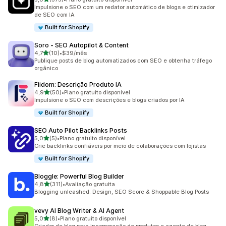
375 avaliações ao todo
Impulsione o SEO com um redator automático de blogs e otimizador
de SEO com IA
Built for Shopify
Soro ‑ SEO Autopilot & Content
de 5 estrelas
4,7
(10)
•
$39/mês
10 avaliações ao todo
Publique posts de blog automatizados com SEO e obtenha tráfego
orgânico
Fiidom: Descrição Produto IA
de 5 estrelas
4,9
(50)
•
Plano gratuito disponível
50 avaliações ao todo
Impulsione o SEO com descrições e blogs criados por IA
Built for Shopify
SEO Auto Pilot Backlinks Posts
de 5 estrelas
5,0
(5)
•
Plano gratuito disponível
5 avaliações ao todo
Crie backlinks confiáveis por meio de colaborações com lojistas
Built for Shopify
Bloggle: Powerful Blog Builder
de 5 estrelas
4,8
(311)
•
Avaliação gratuita
311 avaliações ao todo
Blogging unleashed: Design, SEO Score & Shoppable Blog Posts
vevy AI Blog Writer & AI Agent
de 5 estrelas
5,0
(8)
•
Plano gratuito disponível
8 avaliações ao todo