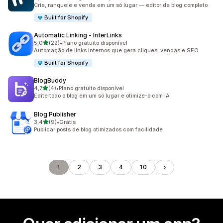
30 avaliações ao todo
Crie, ranqueie e venda em um só lugar — editor de blog completo
Built for Shopify
Automatic Linking ‑ InterLinks
de 5 estrelas
5,0
(22)
•
Plano gratuito disponível
22 avaliações ao todo
Automação de links internos que gera cliques, vendas e SEO
Built for Shopify
BlogBuddy
de 5 estrelas
4,7
(4)
•
Plano gratuito disponível
4 avaliações ao todo
Edite todo o blog em um só lugar e otimize-o com IA
Blog Publisher
de 5 estrelas
3,4
(9)
•
Grátis
9 avaliações ao todo
Publicar posts de blog otimizados com facilidade
1
2
3
4
10