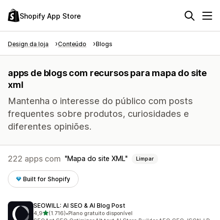
Shopify App Store
Design da loja
Conteúdo
Blogs
apps de blogs com recursos para mapa do site
xml
Mantenha o interesse do público com posts
frequentes sobre produtos, curiosidades e
diferentes opiniões.
222 apps com
Mapa do site XML
Limpar
Built for Shopify
SEOWILL: AI SEO & AI Blog Post
de 5 estrelas
4,9
(1.716)
•
Plano gratuito disponível
1716 avaliações ao todo