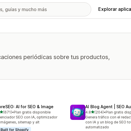
Explorar aplic
icaciones periódicas sobre tus productos,
oreSEO: AI for SEO & Image
AI Blog Agent | SEO A
de 5 estrellas
de 5 estrellas
(671)
•
Plan gratis disponible
4.8
(204)
•
Plan gratis dis
 reseñas en total
204 reseñas en total
enciador SEO con IA, optimizador
Genera tráfico con el reda
imágenes, sitemap y alt
con IA y un blog de SEO t
automatizado
Built for Shopify