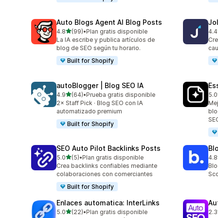
Auto Blogs Agent AI Blog Posts
Jo
de 5 estrellas
4.8
(99)
•
Plan gratis disponible
4.4
99 reseñas en total
60 
La IA escribe y publica artículos de
Cre
blog de SEO según tu horario.
cau
Built for Shopify
autoBlogger | Blog SEO IA
Es
de 5 estrellas
4.9
(64)
•
Prueba gratis disponible
5.0
64 reseñas en total
375
2× Staff Pick · Blog SEO con IA
Mej
automatizado premium
blo
SEO
Built for Shopify
SEO Auto Pilot Backlinks Posts
Bl
de 5 estrellas
5.0
(5)
•
Plan gratis disponible
4.8
5 reseñas en total
311
Crea backlinks confiables mediante
Blo
colaboraciones con comerciantes
Sco
Built for Shopify
Enlaces automatica: InterLinks
Au
de 5 estrellas
5.0
(22)
•
Plan gratis disponible
2.3
22 reseñas en total
3 r