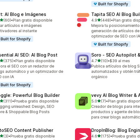
Built for Shopify
lt: AI Blog e Imágenes
Tapita SEO AI Blog Bui
de 5 estrellas
de 5 estrellas
(60)
•
Plan gratis disponible
4.9
(448)
•
Plan gratis dis
reseñas en total
448 reseñas en total
ar artículos e imágenes
Mejora tu posicionamiento
tivadores al instante
generación de artículos de 
optimizador de SEO con I
Built for Shopify
Built for Shopify
sential AI SEO: AI Blog Post
Soro ‑ SEO Autopilot 
de 5 estrellas
de 5 estrellas
(375)
•
Plan gratis disponible
4.7
(10)
•
$39 al mes
 reseñas en total
10 reseñas en total
ora el SEO con un redactor de
Publica artículos de blog 
gs automático y un optimizador de
automatizados y obtén trá
 con IA
orgánico
Built for Shopify
oggle: Powerful Blog Builder
vevy AI Blog Writer & 
de 5 estrellas
de 5 estrellas
(311)
•
Prueba gratis disponible
5.0
(7)
•
Plan gratis dispo
 reseñas en total
7 reseñas en total
gging unleashed: Design, SEO
Creador de blogs para inte
re & Shoppable Blog Posts
productos y agente de blo
para crear blogs automáti
toSEO Content Publisher
DropInBlog: Blog Engi
de 5 estrellas
de 5 estrellas
(3)
•
Prueba gratis disponible
4.6
(175)
•
Prueba gratis d
eseñas en total
175 reseñas en total