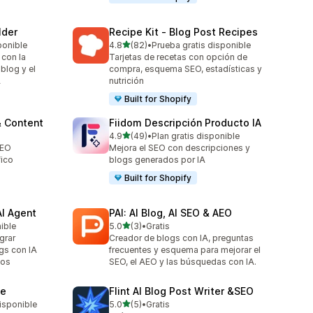
lder
Recipe Kit ‑ Blog Post Recipes
de 5 estrellas
ponible
4.8
(82)
•
Prueba gratis disponible
82 reseñas en total
 con la
Tarjetas de recetas con opción de
blog y el
compra, esquema SEO, estadísticas y
A
nutrición
Built for Shopify
& Content
Fiidom Descripción Producto IA
de 5 estrellas
4.9
(49)
•
Plan gratis disponible
49 reseñas en total
SEO
Mejora el SEO con descripciones y
fico
blogs generados por IA
Built for Shopify
AI Agent
PAI: AI Blog, AI SEO & AEO
de 5 estrellas
nible
5.0
(3)
•
Gratis
3 reseñas en total
grar
Creador de blogs con IA, preguntas
gs con IA
frecuentes y esquema para mejorar el
cos
SEO, el AEO y las búsquedas con IA.
ne
Flint AI Blog Post Writer &SEO
de 5 estrellas
isponible
5.0
(5)
•
Gratis
5 reseñas en total