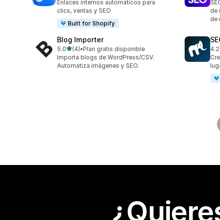
Enlaces internos automáticos para
SEO
clics, ventas y SEO
de 
de 
Built for Shopify
Blog Importer
SE
de 5 estrellas
5.0
(4)
•
Plan gratis disponible
4.2
4 reseñas en total
30 
Importa blogs de WordPress/CSV.
Cre
Automatiza imágenes y SEO.
lug
¿Quiere