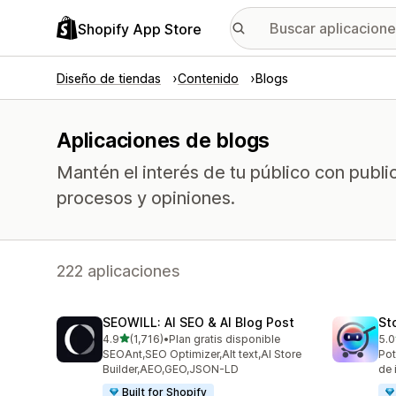
Shopify App Store
Diseño de tiendas
Contenido
Blogs
Aplicaciones de blogs
Mantén el interés de tu público con publ
procesos y opiniones.
222 aplicaciones
SEOWILL: AI SEO & AI Blog Post
St
de 5 estrellas
4.9
(1,716)
•
Plan gratis disponible
5.0
1716 reseñas en total
671
SEOAnt,SEO Optimizer,Alt text,AI Store
Pot
Builder,AEO,GEO,JSON-LD
de 
Built for Shopify