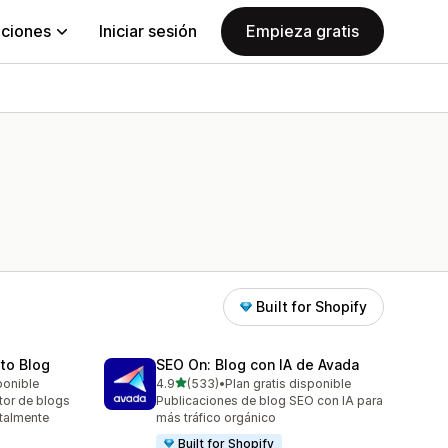
aciones
Iniciar sesión
Empieza gratis
Built for Shopify
uto Blog
SEO On: Blog con IA de Avada
de 5 estrellas
ponible
4.9
(533)
•
Plan gratis disponible
533 reseñas en total
ctor de blogs
Publicaciones de blog SEO con IA para
otalmente
más tráfico orgánico
Built for Shopify