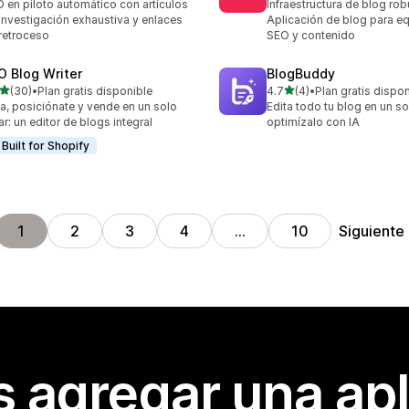
 en piloto automático con artículos
Infraestructura de blog rob
investigación exhaustiva y enlaces
Aplicación de blog para e
retroceso
SEO y contenido
O Blog Writer
BlogBuddy
de 5 estrellas
de 5 estrellas
(30)
•
Plan gratis disponible
4.7
(4)
•
Plan gratis dispo
reseñas en total
4 reseñas en total
a, posiciónate y vende en un solo
Edita todo tu blog en un so
ar: un editor de blogs integral
optimízalo con IA
Built for Shopify
Siguiente
1
2
3
4
…
10
s agregar una apl