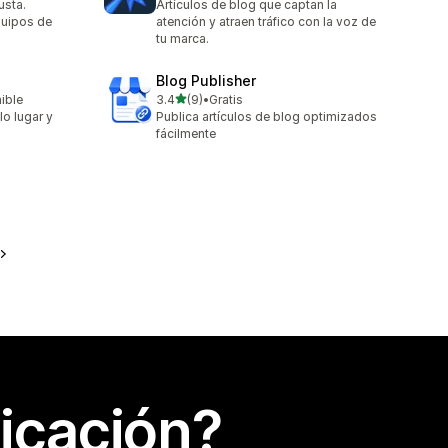
usta.
Artículos de blog que captan la
quipos de
atención y atraen tráfico con la voz de
tu marca.
Blog Publisher
de 5 estrellas
nible
3.4
(9)
•
Gratis
9 reseñas en total
lo lugar y
Publica artículos de blog optimizados
fácilmente
icación?