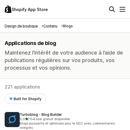
Shopify App Store
Design de boutique
Contenu
Blogs
Applications de blog
Maintenez l’intérêt de votre audience à l’aide de
publications régulières sur vos produits, vos
processus et vos opinions.
221 applications
Built for Shopify
Turboblog ‑ Blog Builder
étoile(s) sur 5
5,0
(1)
•
Essai gratuit disponible
1 avis au total
Blogs puissants et optimisés pour le SEO avec commentaires
intégrés