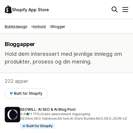
Shopify App Store
Butikkdesign
Innhold
Blogger
Bloggapper
Hold dem interessert med jevnlige innlegg om
produkter, prosess og din mening.
222 apper
Built for Shopify
SEOWILL: AI SEO & AI Blog Post
av 5 stjerner
4,9
(1 717)
•
Gratis abonnement tilgjengelig
Totalt 1717 omtaler
SEOAnt,SEO Optimizer,Alt text,AI Store Builder,AEO,GEO,JSON-LD
Built for Shopify