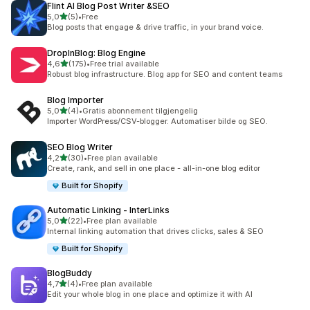
Flint AI Blog Post Writer &SEO
av 5 stjerner
5,0
(5)
•
Free
Totalt 5 omtaler
Blog posts that engage & drive traffic, in your brand voice.
DropInBlog: Blog Engine
av 5 stjerner
4,6
(175)
•
Free trial available
Totalt 175 omtaler
Robust blog infrastructure. Blog app for SEO and content teams
Blog Importer
av 5 stjerner
5,0
(4)
•
Gratis abonnement tilgjengelig
Totalt 4 omtaler
Importer WordPress/CSV-blogger. Automatiser bilde og SEO.
SEO Blog Writer
av 5 stjerner
4,2
(30)
•
Free plan available
Totalt 30 omtaler
Create, rank, and sell in one place - all-in-one blog editor
Built for Shopify
Automatic Linking ‑ InterLinks
av 5 stjerner
5,0
(22)
•
Free plan available
Totalt 22 omtaler
Internal linking automation that drives clicks, sales & SEO
Built for Shopify
BlogBuddy
av 5 stjerner
4,7
(4)
•
Free plan available
Totalt 4 omtaler
Edit your whole blog in one place and optimize it with AI