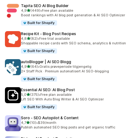
Tapita SEO AI Blog Builder
av 5 stjerner
4,9
(449)
•
Free plan available
Totalt 449 omtaler
Boost rankings with AI blog post generation & AI SEO Optimizer
Built for Shopify
Recipe Kit ‑ Blog Post Recipes
av 5 stjerner
4,8
(82)
•
Free trial available
Totalt 82 omtaler
Shoppable recipe cards with SEO schema, analytics & nutrition
Built for Shopify
autoBlogger | AI SEO Blogg
av 5 stjerner
4,9
(64)
•
Gratis prøveperiode tilgjengelig
Totalt 64 omtaler
2× Staff Pick · Premium automatisert AI SEO-blogging
Built for Shopify
Essential AI SEO: AI Blog Post
av 5 stjerner
5,0
(375)
•
Free plan available
Totalt 375 omtaler
Lift SEO With Auto Blog Writer & AI SEO Optimizer
Built for Shopify
Soro ‑ SEO Autopilot & Content
av 5 stjerner
4,7
(10)
•
$39/month
Totalt 10 omtaler
Publish automated SEO blog posts and get organic traffic