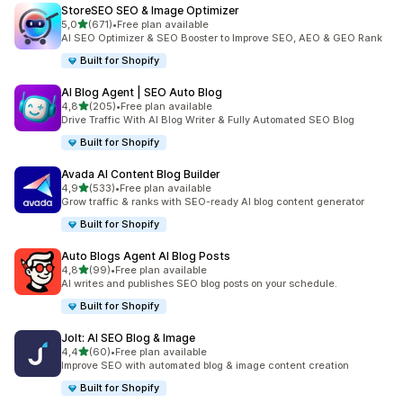
StoreSEO SEO & Image Optimizer
av 5 stjerner
5,0
(671)
•
Free plan available
Totalt 671 omtaler
AI SEO Optimizer & SEO Booster to Improve SEO, AEO & GEO Rank
Built for Shopify
AI Blog Agent | SEO Auto Blog
av 5 stjerner
4,8
(205)
•
Free plan available
Totalt 205 omtaler
Drive Traffic With AI Blog Writer & Fully Automated SEO Blog
Built for Shopify
Avada AI Content Blog Builder
av 5 stjerner
4,9
(533)
•
Free plan available
Totalt 533 omtaler
Grow traffic & ranks with SEO-ready AI blog content generator
Built for Shopify
Auto Blogs Agent AI Blog Posts
av 5 stjerner
4,8
(99)
•
Free plan available
Totalt 99 omtaler
AI writes and publishes SEO blog posts on your schedule.
Built for Shopify
Jolt: AI SEO Blog & Image
av 5 stjerner
4,4
(60)
•
Free plan available
Totalt 60 omtaler
Improve SEO with automated blog & image content creation
Built for Shopify