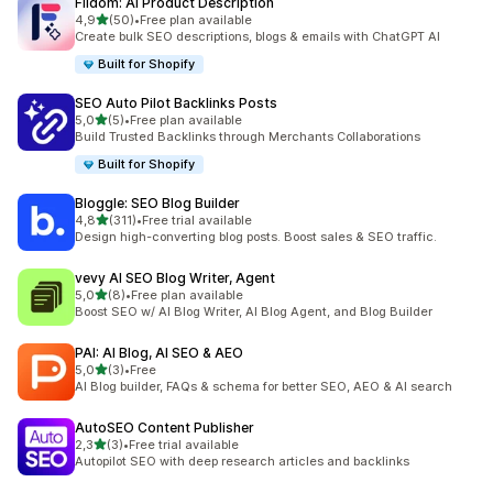
Fiidom: AI Product Description
av 5 stjerner
4,9
(50)
•
Free plan available
Totalt 50 omtaler
Create bulk SEO descriptions, blogs & emails with ChatGPT AI
Built for Shopify
SEO Auto Pilot Backlinks Posts
av 5 stjerner
5,0
(5)
•
Free plan available
Totalt 5 omtaler
Build Trusted Backlinks through Merchants Collaborations
Built for Shopify
Bloggle: SEO Blog Builder
av 5 stjerner
4,8
(311)
•
Free trial available
Totalt 311 omtaler
Design high-converting blog posts. Boost sales & SEO traffic.
vevy AI SEO Blog Writer, Agent
av 5 stjerner
5,0
(8)
•
Free plan available
Totalt 8 omtaler
Boost SEO w/ AI Blog Writer, AI Blog Agent, and Blog Builder
PAI: AI Blog, AI SEO & AEO
av 5 stjerner
5,0
(3)
•
Free
Totalt 3 omtaler
AI Blog builder, FAQs & schema for better SEO, AEO & AI search
AutoSEO Content Publisher
av 5 stjerner
2,3
(3)
•
Free trial available
Totalt 3 omtaler
Autopilot SEO with deep research articles and backlinks