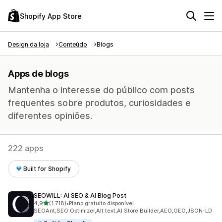
Shopify App Store
Design da loja
Conteúdo
Blogs
Apps de blogs
Mantenha o interesse do público com posts
frequentes sobre produtos, curiosidades e
diferentes opiniões.
222 apps
Built for Shopify
SEOWILL: AI SEO & AI Blog Post
de 5 estrelas
4,9
(1.718)
•
Plano gratuito disponível
1718 avaliações ao todo
SEOAnt,SEO Optimizer,Alt text,AI Store Builder,AEO,GEO,JSON-LD