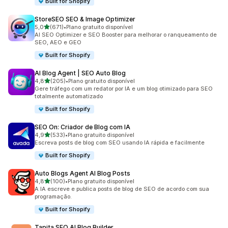
Built for Shopify
StoreSEO SEO & Image Optimizer
de 5 estrelas
5,0
(671)
•
Plano gratuito disponível
671 avaliações ao todo
AI SEO Optimizer e SEO Booster para melhorar o ranqueamento de
SEO, AEO e GEO
Built for Shopify
AI Blog Agent | SEO Auto Blog
de 5 estrelas
4,8
(205)
•
Plano gratuito disponível
205 avaliações ao todo
Gere tráfego com um redator por IA e um blog otimizado para SEO
totalmente automatizado
Built for Shopify
SEO On: Criador de Blog com IA
de 5 estrelas
4,9
(533)
•
Plano gratuito disponível
533 avaliações ao todo
Escreva posts de blog com SEO usando IA rápida e facilmente
Built for Shopify
Auto Blogs Agent AI Blog Posts
de 5 estrelas
4,8
(100)
•
Plano gratuito disponível
100 avaliações ao todo
A IA escreve e publica posts de blog de SEO de acordo com sua
programação.
Built for Shopify
Tapita SEO AI Blog Builder