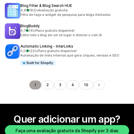
Blog Filter & Blog Search HUE
de 5 estrelas
4,9
(82)
•
Avaliação gratuita
82 avaliações ao todo
Filtro de tags e widget de pesquisa para blogs ilimitados
BlogBuddy
de 5 estrelas
4,7
(4)
•
Plano gratuito disponível
4 avaliações ao todo
Edite todo o blog em um só lugar e otimize-o com IA
Automatic Linking ‑ InterLinks
de 5 estrelas
5,0
(22)
•
Plano gratuito disponível
22 avaliações ao todo
Automação de links internos que gera cliques, vendas e SEO
Built for Shopify
1
2
3
4
10
Quer adicionar um app?
Faça uma avaliação gratuita da Shopify por 3 dias