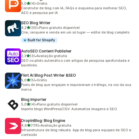
de 5 estrelas
5,0
(4)
•
Grátis
4 avaliações ao todo
Construtor de blog com IA, FAQs e esquema para melhorar SEO,
AEO e pesquisa por IA
SEO Blog Writer
de 5 estrelas
4,2
(30)
•
Plano gratuito disponível
30 avaliações ao todo
Crie, ranqueie e venda em um só lugar — editor de blog completo
Built for Shopify
AutoSEO Content Publisher
de 5 estrelas
2,3
(3)
•
Avaliação gratuita
3 avaliações ao todo
SEO no piloto automático com artigos de pesquisa aprofundada e
backlinks
Flint AI Blog Post Writer &SEO
de 5 estrelas
5,0
(5)
•
Grátis
5 avaliações ao todo
Posts de blog que engajam e impulsionam o tráfego, na voz da sua
marca.
Blog Importer
de 5 estrelas
5,0
(4)
•
Plano gratuito disponível
4 avaliações ao todo
Importe blogs WordPress/CSV. Automatize imagens e SEO.
DropInBlog: Blog Engine
de 5 estrelas
4,6
(176)
•
Avaliação gratuita
176 avaliações ao todo
Infraestrutura de blog robusta. App de blog para equipes de SEO e
conteúdo