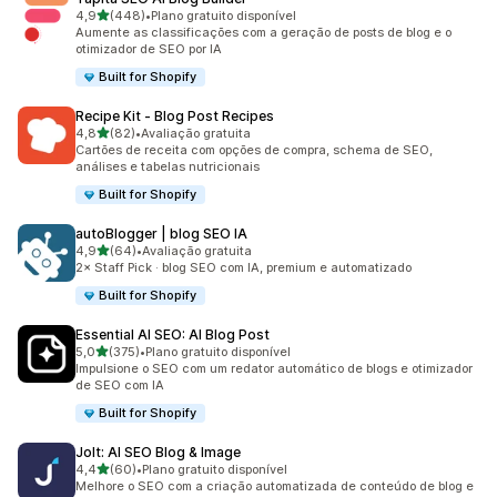
de 5 estrelas
4,9
(448)
•
Plano gratuito disponível
448 avaliações ao todo
Aumente as classificações com a geração de posts de blog e o
otimizador de SEO por IA
Built for Shopify
Recipe Kit ‑ Blog Post Recipes
de 5 estrelas
4,8
(82)
•
Avaliação gratuita
82 avaliações ao todo
Cartões de receita com opções de compra, schema de SEO,
análises e tabelas nutricionais
Built for Shopify
autoBlogger | blog SEO IA
de 5 estrelas
4,9
(64)
•
Avaliação gratuita
64 avaliações ao todo
2× Staff Pick · blog SEO com IA, premium e automatizado
Built for Shopify
Essential AI SEO: AI Blog Post
de 5 estrelas
5,0
(375)
•
Plano gratuito disponível
375 avaliações ao todo
Impulsione o SEO com um redator automático de blogs e otimizador
de SEO com IA
Built for Shopify
Jolt: AI SEO Blog & Image
de 5 estrelas
4,4
(60)
•
Plano gratuito disponível
60 avaliações ao todo
Melhore o SEO com a criação automatizada de conteúdo de blog e