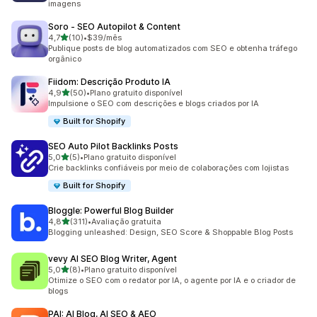
imagens
Soro ‑ SEO Autopilot & Content
de 5 estrelas
4,7
(10)
•
$39/mês
10 avaliações ao todo
Publique posts de blog automatizados com SEO e obtenha tráfego
orgânico
Fiidom: Descrição Produto IA
de 5 estrelas
4,9
(50)
•
Plano gratuito disponível
50 avaliações ao todo
Impulsione o SEO com descrições e blogs criados por IA
Built for Shopify
SEO Auto Pilot Backlinks Posts
de 5 estrelas
5,0
(5)
•
Plano gratuito disponível
5 avaliações ao todo
Crie backlinks confiáveis por meio de colaborações com lojistas
Built for Shopify
Bloggle: Powerful Blog Builder
de 5 estrelas
4,8
(311)
•
Avaliação gratuita
311 avaliações ao todo
Blogging unleashed: Design, SEO Score & Shoppable Blog Posts
vevy AI SEO Blog Writer, Agent
de 5 estrelas
5,0
(8)
•
Plano gratuito disponível
8 avaliações ao todo
Otimize o SEO com o redator por IA, o agente por IA e o criador de
blogs
PAI: AI Blog, AI SEO & AEO