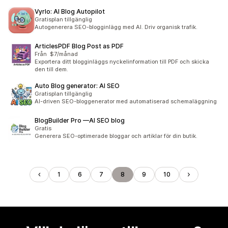
Vyrlo: AI Blog Autopilot
Gratisplan tillgänglig
Autogenerera SEO-blogginlägg med AI. Driv organisk trafik.
ArticlesPDF Blog Post as PDF
Från $7/månad
Exportera ditt blogginläggs nyckelinformation till PDF och skicka
den till dem.
Auto Blog generator: AI SEO
Gratisplan tillgänglig
AI-driven SEO-bloggenerator med automatiserad schemaläggning
BlogBuilder Pro —AI SEO blog
Gratis
Generera SEO-optimerade bloggar och artiklar för din butik.
1
6
7
8
9
10