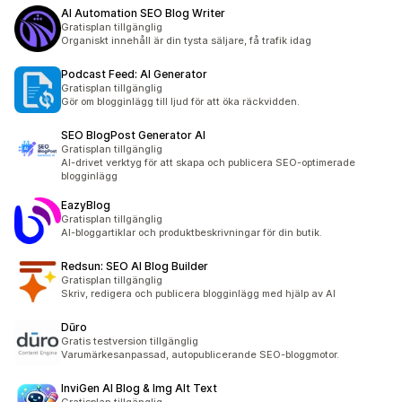
AI Automation SEO Blog Writer
Gratisplan tillgänglig
Organiskt innehåll är din tysta säljare, få trafik idag
Podcast Feed: AI Generator
Gratisplan tillgänglig
Gör om blogginlägg till ljud för att öka räckvidden.
SEO BlogPost Generator AI
Gratisplan tillgänglig
AI-drivet verktyg för att skapa och publicera SEO-optimerade
blogginlägg
EazyBlog
Gratisplan tillgänglig
AI-bloggartiklar och produktbeskrivningar för din butik.
Redsun: SEO AI Blog Builder
Gratisplan tillgänglig
Skriv, redigera och publicera blogginlägg med hjälp av AI
Dūro
Gratis testversion tillgänglig
Varumärkesanpassad, autopublicerande SEO-bloggmotor.
InviGen AI Blog & Img Alt Text