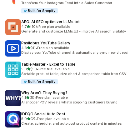
총 리뷰 4개
Transform Your Instagram Feed into a Sales Generator
Built for Shopify
AEO: AI SEO optimizer LLMs.txt
별 5개 중
4.7
(10)
•
Free plan available
총 리뷰 10개
Generate and customize LLMs.txt - improve AI search visibility
Pasilobus YouTube Gallery
별 5개 중
4.3
(4)
•
Free plan available
총 리뷰 4개
Display your YouTube channel & automatically sync new videos!
Table Master ‑ Excel to Table
별 5개 중
5.0
(15)
•
Free trial available
총 리뷰 15개
Sortable product table, size chart & comparison table from CSV
Built for Shopify
Why Aren’t They Buying?
별 5개 중
4.1
(5)
•
Free plan available
총 리뷰 5개
AI shopper POV reveals what’s stopping customers buying
IDEQO Social Auto Post
별 5개 중
5.0
(2)
•
Free plan available
총 리뷰 2개
Create, schedule, and auto post product content in minutes.