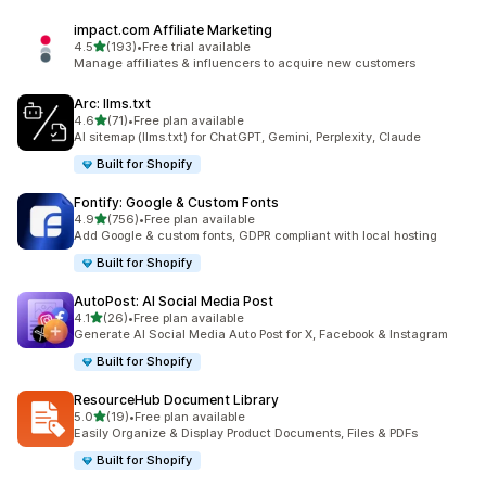
impact.com Affiliate Marketing
별 5개 중
4.5
(193)
•
Free trial available
총 리뷰 193개
Manage affiliates & influencers to acquire new customers
Arc: llms.txt
별 5개 중
4.6
(71)
•
Free plan available
총 리뷰 71개
AI sitemap (llms.txt) for ChatGPT, Gemini, Perplexity, Claude
Built for Shopify
Fontify: Google & Custom Fonts
별 5개 중
4.9
(756)
•
Free plan available
총 리뷰 756개
Add Google & custom fonts, GDPR compliant with local hosting
Built for Shopify
AutoPost: AI Social Media Post
별 5개 중
4.1
(26)
•
Free plan available
총 리뷰 26개
Generate AI Social Media Auto Post for X, Facebook & Instagram
Built for Shopify
ResourceHub Document Library
별 5개 중
5.0
(19)
•
Free plan available
총 리뷰 19개
Easily Organize & Display Product Documents, Files & PDFs
Built for Shopify