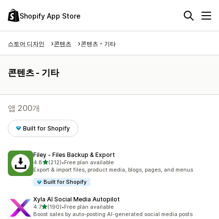
Shopify App Store
스토어 디자인
콘텐츠
콘텐츠 - 기타
콘텐츠 - 기타
앱 200개
Built for Shopify
Filey ‑ Files Backup & Export
별 5개 중
4.8
(212)
•
Free plan available
총 리뷰 212개
Export & import files, product media, blogs, pages, and menus
Built for Shopify
Xyla AI Social Media Autopilot
별 5개 중
4.7
(190)
•
Free plan available
총 리뷰 190개
Boost sales by auto-posting AI-generated social media posts