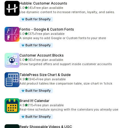
Hubble: Customer Accounts
별 5개 중
5.0
(4)
•
Free plan available
총 리뷰 4개
Use dynamic content to increase retention, loyalty, and sales.
Built for Shopify
Fontio ‑ Google & Custom Fonts
별 5개 중
5.0
(37)
•
Free plan available
총 리뷰 37개
A simple way to add Google or Custom fonts to your store
Built for Shopify
Customer Account Blocks
별 5개 중
5.0
(6)
•
Free plan available
총 리뷰 6개
Show targeted offers and support inside customer accounts
TablePress Size Chart & Guide
별 5개 중
4.9
(94)
•
Free plan available
총 리뷰 94개
Add product tables like comparison table, size chart in 1click
Built for Shopify
Brand It! Calendar
별 5개 중
4.5
(11)
•
Free plan available
총 리뷰 11개
Real-time schedule syncing with the calendars you already use
Built for Shopify
Reelv Shoppable Videos & UGC