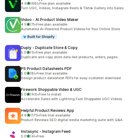
별 5개 중
4.9
(68)
•
Free plan available
총 리뷰 68개
Turn UGC, Videos, Instagram Reels & Tiktok Gallery into Sales
Vidoo ‑ AI Product Video Maker
별 5개 중
4.5
(7)
•
Free plan available
총 리뷰 7개
Automated AI-Powered Product Videos for Your Online Store
Built for Shopify
Duply ‑ Duplicate Store & Copy
별 5개 중
5.0
(1)
•
Free plan available
총 리뷰 1개
Duplicate and copy store data like products, orders, pages...
PS Product Datasheets PDF
별 5개 중
5.0
(8)
•
Free trial available
총 리뷰 8개
Design product datasheet PDFs for easy customer download
Firework Shoppable Video & UGC
별 5개 중
5.0
(43)
•
Free to install
총 리뷰 43개
Accelerate Sales with Lightning Fast Shoppable UGC Videos
Helpful Product Reviews App
별 5개 중
4.8
(171)
•
Free trial available
총 리뷰 171개
Product Reviews SEO digital media marketing suite with Q&A
Instasync ‑ Instagram Feed
별 5개 중
5.0
(4)
•
Free