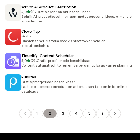
Wrivo: AI Product Description
van 5 sterren
5,0
(1)
•
Gratis abonnement beschikbaar
1 recensies in totaal
Schrijf AI-productbeschrijvingen, metagegevens, blogs, e-mails en
advertenties
CleverTap
Gratis
Omnichannel-platform voor klantbetrokkenheid en
gebruikersbehoud
Timedify: Content Scheduler
van 5 sterren
5,0
(2)
•
Gratis proefperiode beschikbaar
2 recensies in totaal
Content automatisch tonen en verbergen op basis van je planning
Publitas
Gratis proefperiode beschikbaar
Laat je e-commerceproducten automatisch taggen in je online
catalogus
1
2
3
4
5
9