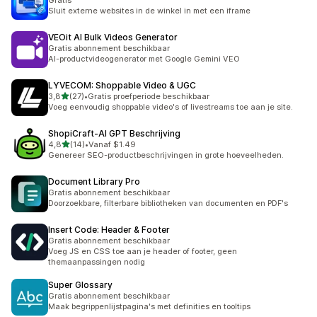
Gratis
Sluit externe websites in de winkel in met een iframe
VEOit AI Bulk Videos Generator
Gratis abonnement beschikbaar
AI-productvideogenerator met Google Gemini VEO
LYVECOM: Shoppable Video & UGC
van 5 sterren
3,8
(27)
•
Gratis proefperiode beschikbaar
27 recensies in totaal
Voeg eenvoudig shoppable video's of livestreams toe aan je site.
ShopiCraft‑AI GPT Beschrijving
van 5 sterren
4,8
(14)
•
Vanaf $1.49
14 recensies in totaal
Genereer SEO-productbeschrijvingen in grote hoeveelheden.
Document Library Pro
Gratis abonnement beschikbaar
Doorzoekbare, filterbare bibliotheken van documenten en PDF's
Insert Code: Header & Footer
Gratis abonnement beschikbaar
Voeg JS en CSS toe aan je header of footer, geen
themaanpassingen nodig
Super Glossary
Gratis abonnement beschikbaar
Maak begrippenlijstpagina's met definities en tooltips