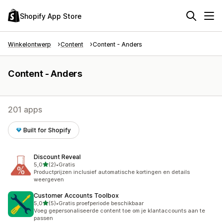
Shopify App Store
Winkelontwerp
Content
Content - Anders
Content - Anders
201 apps
Built for Shopify
Discount Reveal
van 5 sterren
5,0
(2)
•
Gratis
2 recensies in totaal
Productprijzen inclusief automatische kortingen en details
weergeven
Customer Accounts Toolbox
van 5 sterren
5,0
(5)
•
Gratis proefperiode beschikbaar
5 recensies in totaal
Voeg gepersonaliseerde content toe om je klantaccounts aan te
passen