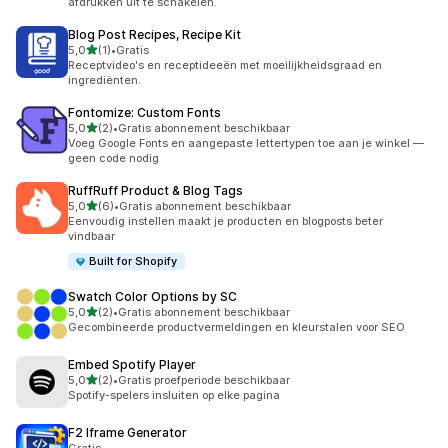
afdrukken uit te schakelen.
Blog Post Recipes, Recipe Kit
van 5 sterren
5,0
(1)
•
Gratis
1 recensies in totaal
Receptvideo's en receptideeën met moeilijkheidsgraad en
ingrediënten.
Fontomize: Custom Fonts
van 5 sterren
5,0
(2)
•
Gratis abonnement beschikbaar
2 recensies in totaal
Voeg Google Fonts en aangepaste lettertypen toe aan je winkel —
geen code nodig
RuffRuff Product & Blog Tags
van 5 sterren
5,0
(6)
•
Gratis abonnement beschikbaar
6 recensies in totaal
Eenvoudig instellen maakt je producten en blogposts beter
vindbaar
Built for Shopify
Swatch Color Options by SC
van 5 sterren
5,0
(2)
•
Gratis abonnement beschikbaar
2 recensies in totaal
Gecombineerde productvermeldingen en kleurstalen voor SEO
Embed Spotify Player
van 5 sterren
5,0
(2)
•
Gratis proefperiode beschikbaar
2 recensies in totaal
Spotify-spelers insluiten op elke pagina
F2 Iframe Generator