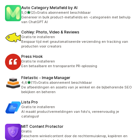
Auto Category Metafield by AI
van 5 sterren
5,0
(2)
•
Gratis abonnement beschikbaar
2 recensies in totaal
Genereer in bulk product-metafields en -categorieën met behulp
van ChatGPT AI
Cohley: Photo, Video & Reviews
Gratis te installeren
Bespaar tijd met geautomatiseerde verzending en tracking van
producten voor creators
Press Hook
Gratis te installeren
Een betaalbare en transparante PR-oplossing
Filetastic ‑ Image Manager
van 5 sterren
4,6
(11)
•
Gratis abonnement beschikbaar
11 recensies in totaal
De afbeeldingen en assets van je winkel en de bijbehorende SEO
bekijken en beheren
Lista Pro
Gratis te installeren
AI maakt productvermeldingen van foto's, vereenvoudig je
catalogus!
MIT Content Protector
Gratis
Bescherm winkelcontent door de rechtermuisknop, kopiëren en