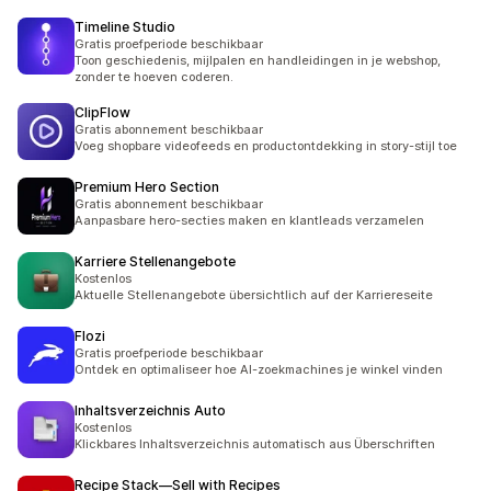
Timeline Studio
Gratis proefperiode beschikbaar
Toon geschiedenis, mijlpalen en handleidingen in je webshop,
zonder te hoeven coderen.
ClipFlow
Gratis abonnement beschikbaar
Voeg shopbare videofeeds en productontdekking in story-stijl toe
Premium Hero Section
Gratis abonnement beschikbaar
Aanpasbare hero-secties maken en klantleads verzamelen
Karriere Stellenangebote
Kostenlos
Aktuelle Stellenangebote übersichtlich auf der Karriereseite
Flozi
Gratis proefperiode beschikbaar
Ontdek en optimaliseer hoe AI-zoekmachines je winkel vinden
Inhaltsverzeichnis Auto
Kostenlos
Klickbares Inhaltsverzeichnis automatisch aus Überschriften
Recipe Stack—Sell with Recipes