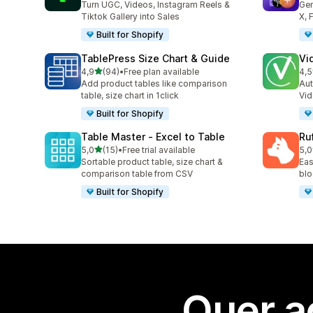
Turn UGC, Videos, Instagram Reels &
Gen
Tiktok Gallery into Sales
X, 
Built for Shopify
TablePress Size Chart & Guide
Vi
de 5 estrelas
4,9
(94)
•
Free plan available
4,5
94 total de avaliações
7 t
Add product tables like comparison
Au
table, size chart in 1click
Vid
Built for Shopify
Table Master ‑ Excel to Table
Ru
de 5 estrelas
5,0
(15)
•
Free trial available
5,0
15 total de avaliações
6 t
Sortable product table, size chart &
Eas
comparison table from CSV
blo
Built for Shopify
Quer a