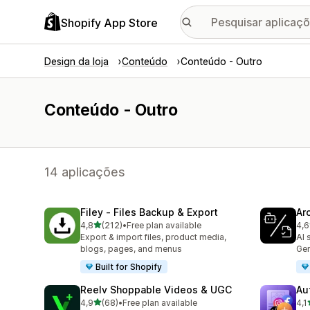
Shopify App Store
Design da loja
Conteúdo
Conteúdo - Outro
Conteúdo - Outro
14 aplicações
Filey ‑ Files Backup & Export
Arc
de 5 estrelas
4,8
(212)
•
Free plan available
4,6
212 total de avaliações
71 
Export & import files, product media,
AI 
blogs, pages, and menus
Gem
Built for Shopify
Reelv Shoppable Videos & UGC
Au
de 5 estrelas
4,9
(68)
•
Free plan available
4,1
68 total de avaliações
25 