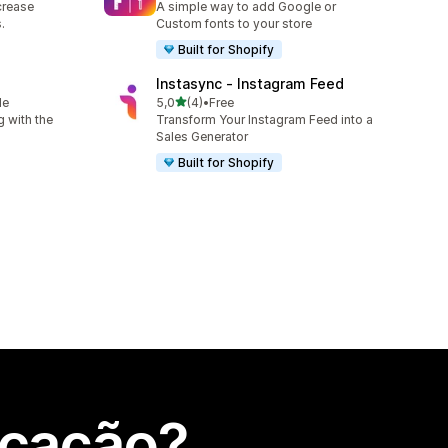
crease
A simple way to add Google or
.
Custom fonts to your store
Built for Shopify
Instasync ‑ Instagram Feed
de 5 estrelas
le
5,0
(4)
•
Free
4 total de avaliações
 with the
Transform Your Instagram Feed into a
Sales Generator
Built for Shopify
icação?