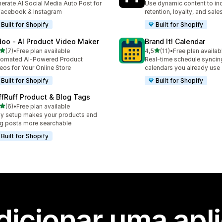
erate AI Social Media Auto Post for
Use dynamic content to in
Facebook & Instagram
retention, loyalty, and sales
Built for Shopify
Built for Shopify
doo ‑ AI Product Video Maker
Brand It! Calendar
de 5 estrelas
de 5 estrelas
(7)
•
Free plan available
4,5
(11)
•
Free plan availab
otal de avaliações
11 total de avaliações
tomated AI-Powered Product
Real-time schedule syncing
eos for Your Online Store
calendars you already use
Built for Shopify
Built for Shopify
ffRuff Product & Blog Tags
de 5 estrelas
(6)
•
Free plan available
otal de avaliações
y setup makes your products and
g posts more searchable
Built for Shopify
dicionar uma apl