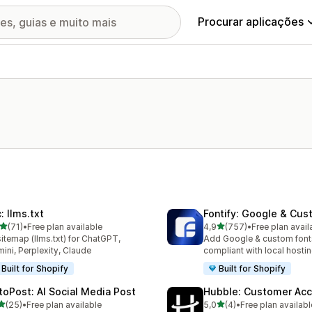
Procurar aplicações
: llms.txt
Fontify: Google & Cus
de 5 estrelas
de 5 estrelas
(71)
•
Free plan available
4,9
(757)
•
Free plan avail
total de avaliações
757 total de avaliações
sitemap (llms.txt) for ChatGPT,
Add Google & custom fon
ini, Perplexity, Claude
compliant with local hosti
Built for Shopify
Built for Shopify
toPost: AI Social Media Post
Hubble: Customer Ac
de 5 estrelas
de 5 estrelas
(25)
•
Free plan available
5,0
(4)
•
Free plan availabl
total de avaliações
4 total de avaliações