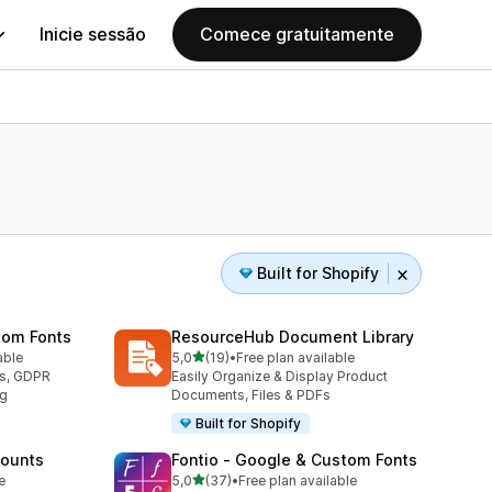
Inicie sessão
Comece gratuitamente
Built for Shopify
tom Fonts
ResourceHub Document Library
de 5 estrelas
able
5,0
(19)
•
Free plan available
19 total de avaliações
ts, GDPR
Easily Organize & Display Product
ng
Documents, Files & PDFs
Built for Shopify
counts
Fontio ‑ Google & Custom Fonts
de 5 estrelas
e
5,0
(37)
•
Free plan available
37 total de avaliações