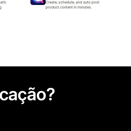
at’s
Create, schedule, and auto post
g
product content in minutes.
icação?