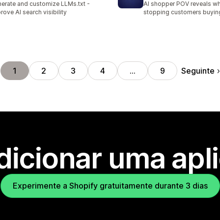
erate and customize LLMs.txt -
AI shopper POV reveals wh
rove AI search visibility
stopping customers buyin
Seguinte
1
2
3
4
…
9
dicionar uma apl
Experimente a Shopify gratuitamente durante 3 dias