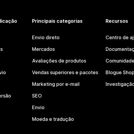
licação
Principais categorias
Recursos
Envio direto
Centro de a
os
Mercados
Documentaç
Avaliações de produtos
Comunidade
vio
Vendas superiores e pacotes
Blogue Shop
Marketing por e-mail
Investigaçã
ersão
SEO
Envio
Moeda e tradução