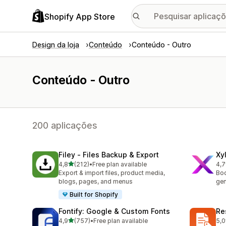
Shopify App Store
Design da loja
Conteúdo
Conteúdo - Outro
Conteúdo - Outro
200 aplicações
Filey ‑ Files Backup & Export
Xy
de 5 estrelas
4,8
(212)
•
Free plan available
4,7
212 total de avaliações
190
Export & import files, product media,
Boo
blogs, pages, and menus
gen
Built for Shopify
Fontify: Google & Custom Fonts
Re
de 5 estrelas
4,9
(757)
•
Free plan available
5,0
757 total de avaliações
19 