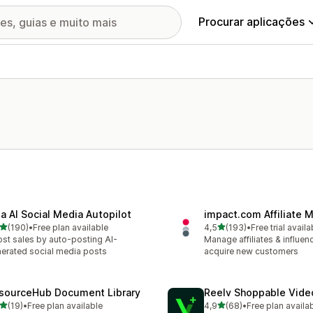
Procurar aplicações
la AI Social Media Autopilot
impact.com Affiliate 
de 5 estrelas
de 5 estrelas
(190)
•
Free plan available
4,5
(193)
•
Free trial availa
 total de avaliações
193 total de avaliações
st sales by auto-posting AI-
Manage affiliates & influen
erated social media posts
acquire new customers
sourceHub Document Library
Reelv Shoppable Vid
de 5 estrelas
de 5 estrelas
(19)
•
Free plan available
4,9
(68)
•
Free plan availa
total de avaliações
68 total de avaliações