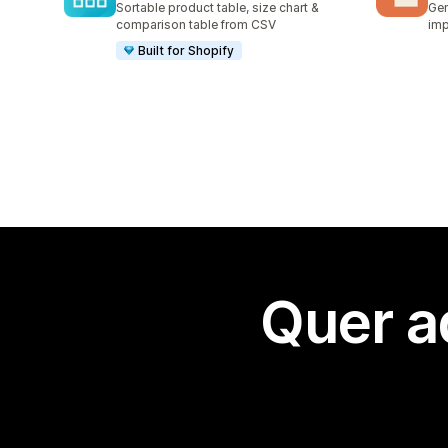
Sortable product table, size chart &
Gen
comparison table from CSV
imp
Built for Shopify
Quer a