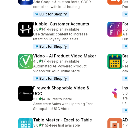
Add Google & custom fonts, GDPR
Eas
compliant with local hosting
Doc
Built for Shopify
Hubble: Customer Accounts
Fo
de 5 estrelas
5,0
(4)
•
Free plan available
5,0
4 total de avaliações
37 
Use dynamic content to increase
A s
retention, loyalty, and sales.
Cus
Built for Shopify
Vidoo ‑ AI Product Video Maker
Br
de 5 estrelas
4,5
(7)
•
Free plan available
4,5
7 total de avaliações
11 
Automated AI-Powered Product
Rea
Videos for Your Online Store
cal
Built for Shopify
Firework Shoppable Video &
In
UGC
5,0
4 t
Tra
de 5 estrelas
5,0
(43)
•
Free to install
43 total de avaliações
Sal
Accelerate Sales with Lightning Fast
Shoppable UGC Videos
Table Master ‑ Excel to Table
AE
de 5 estrelas
5,0
(15)
•
Free trial available
4,7
15 total de avaliações
10 