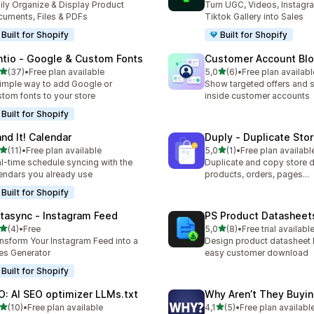
ily Organize & Display Product
Turn UGC, Videos, Instagr
uments, Files & PDFs
Tiktok Gallery into Sales
Built for Shopify
Built for Shopify
ntio ‑ Google & Custom Fonts
Customer Account Bl
de 5 estrelas
de 5 estrelas
(37)
•
Free plan available
5,0
(6)
•
Free plan availabl
total de avaliações
6 total de avaliações
imple way to add Google or
Show targeted offers and 
tom fonts to your store
inside customer accounts
Built for Shopify
and It! Calendar
Duply ‑ Duplicate Sto
de 5 estrelas
de 5 estrelas
(11)
•
Free plan available
5,0
(1)
•
Free plan availabl
total de avaliações
1 total de avaliações
l-time schedule syncing with the
Duplicate and copy store d
endars you already use
products, orders, pages...
Built for Shopify
stasync ‑ Instagram Feed
PS Product Datasheet
de 5 estrelas
de 5 estrelas
(4)
•
Free
5,0
(8)
•
Free trial availabl
otal de avaliações
8 total de avaliações
nsform Your Instagram Feed into a
Design product datasheet 
es Generator
easy customer download
Built for Shopify
O: AI SEO optimizer LLMs.txt
Why Aren’t They Buyi
de 5 estrelas
de 5 estrelas
(10)
•
Free plan available
4,1
(5)
•
Free plan availabl
total de avaliações
5 total de avaliações