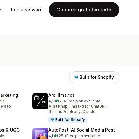
Inicie sessão
Comece gratuitamente
Built for Shopify
Marketing
Arc: llms.txt
de 5 estrelas
ble
4,6
(71)
•
Free plan available
71 total de avaliações
cers to
AI sitemap (llms.txt) for ChatGPT,
Gemini, Perplexity, Claude
Built for Shopify
eos & UGC
AutoPost: AI Social Media Post
de 5 estrelas
ble
4,1
(25)
•
Free plan available
25 total de avaliações