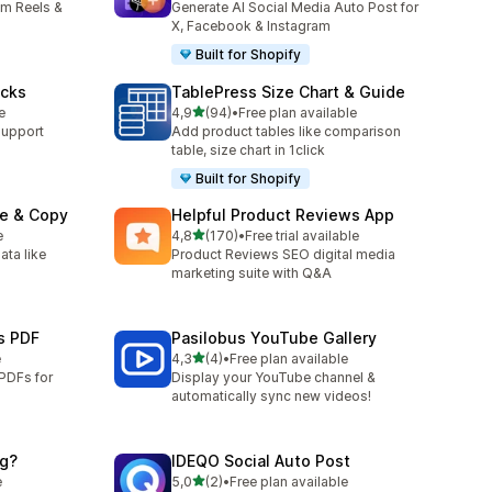
am Reels &
Generate AI Social Media Auto Post for
X, Facebook & Instagram
Built for Shopify
ocks
TablePress Size Chart & Guide
de 5 estrelas
e
4,9
(94)
•
Free plan available
94 total de avaliações
support
Add product tables like comparison
table, size chart in 1click
Built for Shopify
re & Copy
Helpful Product Reviews App
de 5 estrelas
e
4,8
(170)
•
Free trial available
170 total de avaliações
ata like
Product Reviews SEO digital media
marketing suite with Q&A
s PDF
Pasilobus YouTube Gallery
de 5 estrelas
e
4,3
(4)
•
Free plan available
4 total de avaliações
PDFs for
Display your YouTube channel &
automatically sync new videos!
ng?
IDEQO Social Auto Post
de 5 estrelas
e
5,0
(2)
•
Free plan available
2 total de avaliações